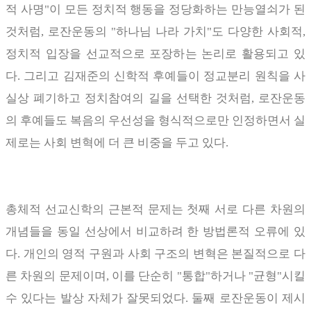
적 사명
"
이 모든 정치적 행동을 정당화하는 만능열쇠가 된
것처럼
,
로잔운동의
"
하나님 나라 가치
"
도 다양한 사회적
,
정치적 입장을 선교적으로 포장하는 논리로 활용되고 있
다
.
그리고 김재준의 신학적 후예들이 정교분리 원칙을 사
실상 폐기하고 정치참여의 길을 선택한 것처럼
,
로잔운동
의 후예들도 복음의 우선성을 형식적으로만 인정하면서 실
제로는 사회 변혁에 더 큰 비중을 두고 있다
.
총체적 선교신학의 근본적 문제는 첫째 서로 다른 차원의
개념들을 동일 선상에서 비교하려 한 방법론적 오류에 있
다
.
개인의 영적 구원과 사회 구조의 변혁은 본질적으로 다
른 차원의 문제이며
,
이를 단순히
"
통합
"
하거나
"
균형
"
시킬
수 있다는 발상 자체가 잘못되었다
.
둘째 로잔운동이 제시