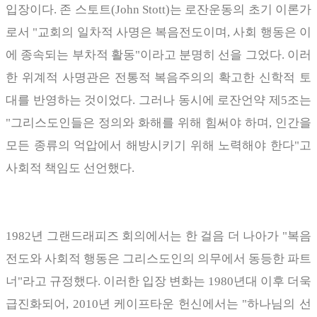
입장이다
.
존 스토트
(John Stott)
는 로잔운동의 초기 이론가
로서
"
교회의 일차적 사명은 복음전도이며
,
사회 행동은 이
에 종속되는 부차적 활동
"
이라고 분명히 선을 그었다
.
이러
한 위계적 사명관은 전통적 복음주의의 확고한 신학적 토
대를 반영하는 것이었다
.
그러나 동시에 로잔언약 제
5
조는
"
그리스도인들은 정의와 화해를 위해 힘써야 하며
,
인간을
모든 종류의 억압에서 해방시키기 위해 노력해야 한다
"
고
사회적 책임도 선언했다
.
1982
년 그랜드래피즈 회의에서는 한 걸음 더 나아가
"
복음
전도와 사회적 행동은 그리스도인의 의무에서 동등한 파트
너
"
라고 규정했다
.
이러한 입장 변화는
1980
년대 이후 더욱
급진화되어
, 2010
년 케이프타운 헌신에서는
"
하나님의 선