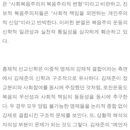
은
"
사회복음주의의 복음주의적 변형
"
이라고 비판하고
,
진
보적 복음주의자들은
"
사회적 책임을 외면하는 개인주의
적 신앙
"
이라고 반박한다
.
이러한 분열은 복음주의 운동의
신학적 일관성과 실천적 통일성을 심각하게 훼손하고 있
다
.
총체적 선교신학은 이중적 명제의 강제적 결합이라는 측면
에서 김재준의 신학과 구조적으로 유사하다
.
김재준이 정
교분리와 사회참여를 동시에 주장했던 것처럼
,
로잔운동도
복음의 우선성과 사회적 책임의 동등성을 동시에 추구한
다
.
두 경우 모두 양립 불가능한 명제들을 논리적 종합 없이
강제로 결합시킨 구조적 문제를 보인다
.
또
,
상황적 해석의
자의성 부분이 문제가 되는 것도 그렇다
.
김재준의
"
예언자