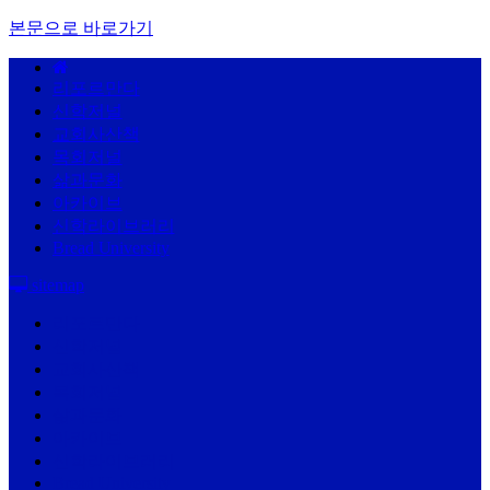
본문으로 바로가기
리포르만다
신학저널
교회사산책
목회저널
삶과문화
아카이브
신학라이브러리
Bread University
sitemap
리포르만다
신학저널
교회사산책
목회저널
삶과문화
아카이브
신학라이브러리
Bread University