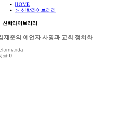
HOME
＞ 신학라이브러리
신학라이브러리
김재준의 예언자 사명과 교회 정치화
reformanda
댓글
0