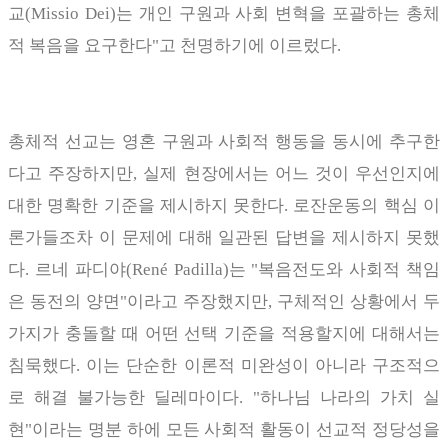
교
(Missio Dei)
는 개인 구원과 사회 변혁을 포괄하는 총체
적 복음을 요구한다
"
고 천명하기에 이르렀다
.
총체적 선교는 영혼 구원과 사회적 행동을 동시에 추구한
다고 주장하지만
,
실제 현장에서는 어느 것이 우선인지에
대한 명확한 기준을 제시하지 못한다
.
로잔운동의 핵심 이
론가들조차 이 문제에 대해 일관된 답변을 제시하지 못했
다
.
르네 파디야
(René Padilla)
는
"
복음전도와 사회적 책임
은 동전의 양면
"
이라고 주장했지만
,
구체적인 상황에서 두
가지가 충돌할 때 어떤 선택 기준을 적용할지에 대해서는
침묵했다
.
이는 단순한 이론적 미완성이 아니라 구조적으
로 해결 불가능한 딜레마이다
. "
하나님 나라의 가치 실
현
"
이라는 명분 하에 모든 사회적 활동이 선교적 정당성을