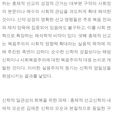
하는 총체적 선교의 성경적 근거는 대부분 구약의 사회정
의 본문이나 예수의 사회적 관심을 과도하게 확대 해석한
것이다
.
신약 성경의 명확한 선교 명령들은 주로 복음 전파
와 제자 양육에 집중되어 있음에도 불구하고
,
이를 사회 변
혁으로 확장하는 해석학적 비약이 있다
.
셋째 총체적 선교
는 복음주의의 사회적 영향력 확대라는 실용적 목적에 의
해 추진된 측면이 강하다
.
순수한 신학적 성찰보다는 해방
신학이나 사회복음주의에 대한 복음주의적 대응 논리로 개
발된 것이다
.
이러한 실용주의적 동기는 신학적 엄밀성을
희생시키는 결과를 낳았다
.
신학적 일관성의 회복을 위한 과제
:
총체적 선교신학의 내
재적 모순은 김재준 신학의 모순과 본질적으로 동일한 구