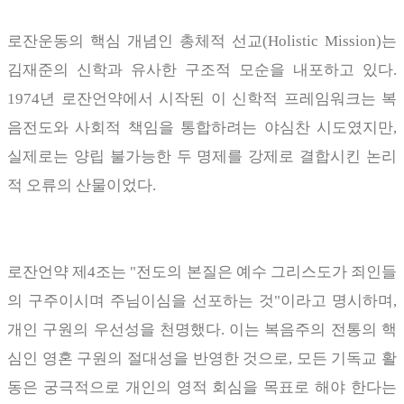
로잔운동의 핵심 개념인 총체적 선교
(Holistic Mission)
는
김재준의 신학과 유사한 구조적 모순을 내포하고 있다
.
1974
년 로잔언약에서 시작된 이 신학적 프레임워크는 복
음전도와 사회적 책임을 통합하려는 야심찬 시도였지만
,
실제로는 양립 불가능한 두 명제를 강제로 결합시킨 논리
적 오류의 산물이었다
.
로잔언약 제
4
조는
"
전도의 본질은 예수 그리스도가 죄인들
의 구주이시며 주님이심을 선포하는 것
"
이라고 명시하며
,
개인 구원의 우선성을 천명했다
.
이는 복음주의 전통의 핵
심인 영혼 구원의 절대성을 반영한 것으로
,
모든 기독교 활
동은 궁극적으로 개인의 영적 회심을 목표로 해야 한다는