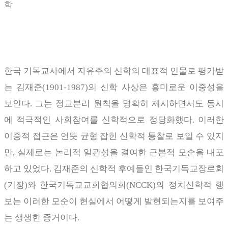
학
한국 기독교사에서 자유주의 신학의 대표적 인물로 평가받
는 김재준
(1901-1987)
의 신학 사상은 흥미로운 이중성을
보인다
.
그는 정교분리 원칙을 명확히 제시하면서도 동시
에 적극적인 사회참여를 신학적으로 정당화했다
.
이러한
이중적 접근은 언뜻 균형 잡힌 신학적 통찰로 보일 수 있지
만
,
실제로는 논리적 일관성을 결여한 근본적 모순을 내포
하고 있었다
.
김재준의 신학적 후예들인 한국기독교장로회
(
기장
)
와 한국기독교교회협의회
(NCCK)
의 정치신학적 행
보는 이러한 모순이 현실에서 어떻게 발현되는지를 보여주
는 생생한 증거이다
.