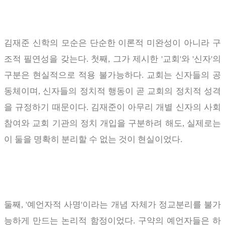
김재준 신학의 모순은 단순한 이론적 미완성이 아니라 구
조적 필연성을 갖는다
.
첫째
,
그가 제시한
'
교회
'
와
'
신자
'
의
구분은 현실적으로 적용 불가능하다
.
교회는 신자들의 공
동체이며
,
신자들의 정치적 행동이 곧 교회의 정치적 성격
을 규정하기 때문이다
.
김재준이 아무리 개별 신자의 사회
참여와 교회 기관의 정치 개입을 구분하려 해도
,
실제로는
이 둘을 명확히 분리할 수 없는 것이 현실이었다
.
둘째
, '
예언자적 사명
'
이라는 개념 자체가 정교분리를 불가
능하게 만드는 논리적 함정이었다
.
구약의 예언자들은 하