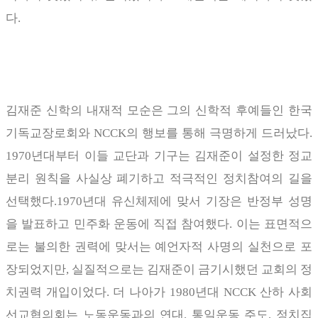
다
.
김재준 신학의 내재적 모순은 그의 신학적 후예들인 한국
기독교장로회와
NCCK
의 행보를 통해 극명하게 드러났다
.
1970
년대부터 이들 교단과 기구는 김재준이 설정한 정교
분리 원칙을 사실상 폐기하고 적극적인 정치참여의 길을
선택했다
.1970
년대 유신체제에 맞서 기장은 반정부 성명
을 발표하고 민주화 운동에 직접 참여했다
.
이는 표면적으
로는 불의한 권력에 맞서는 예언자적 사명의 실천으로 포
장되었지만
,
실질적으로는 김재준이 금기시했던 교회의 정
치권력 개입이었다
.
더 나아가
1980
년대
NCCK
산하 사회
선교협의회는 노동운동과의 연대
,
통일운동 주도
,
정치집