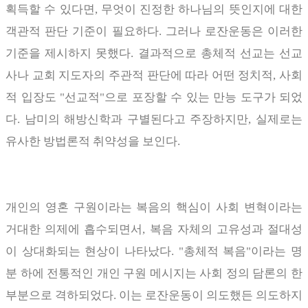
획득할 수 있다면
,
무엇이 진정한 하나님의 뜻인지에 대한
객관적 판단 기준이 필요하다
.
그러나 로잔운동은 이러한
기준을 제시하지 못했다
.
결과적으로 총체적 선교는 선교
사나 교회 지도자의 주관적 판단에 따라 어떤 정치적
,
사회
적 입장도
"
선교적
"
으로 포장할 수 있는 만능 도구가 되었
다
.
남미의 해방신학과 구별된다고 주장하지만
,
실제로는
유사한 방법론적 취약성을 보인다
.
개인의 영혼 구원이라는 복음의 핵심이 사회 변혁이라는
거대한 의제에 흡수되면서
,
복음 자체의 고유성과 절대성
이 상대화되는 현상이 나타났다
. "
총체적 복음
"
이라는 명
분 하에 전통적인 개인 구원 메시지는 사회 정의 담론의 한
부분으로 격하되었다
.
이는 로잔운동이 의도했든 의도하지