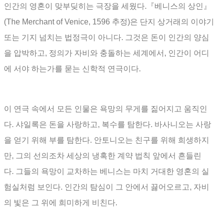
인간의 영혼이 맞부딪히는 극장을 세웠다
.
『
베니스의 상인
』
(The Merchant of Venice, 1596
추정
)
은 단지 상거래의 이야기
또는 기지 넘치는 법정극이 아니다
.
그것은 돈이 인간의 양심
을 압박하고
,
정의가 자비와 충돌하는 세계에서
,
인간이 어디
에 서야 하는가를 묻는 신학적 연극이다
.
이 연극 속에서 모든 인물은 욕망의 무게를 짊어지고 움직인
다
.
샤일록은 돈을 사랑하고
,
복수를 탐한다
.
바사니오는 사랑
을 얻기 위해 부를 탐한다
.
안토니오는 친구를 위해 희생하지
만
,
그의 선의조차 세상의 냉혹한 계약 법칙 앞에서 흔들린
다
.
그들의 욕망이 교차하는 베니스는 마치 거대한 영혼의 실
험실처럼 보인다
.
인간의 탐심이 그 안에서 끓어오르고
,
자비
의 빛은 그 위에 희미하게 비친다
.