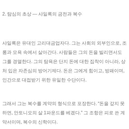
2.
탐심의 초상
―
샤일록의 금전과 복수
샤일록은 유대인 고리대금업자다
.
그는 사회의 외부인으로
,
조
롱과 모욕 속에서 살아간다
.
사람들은 그의 돈을 빌리면서도
그를 경멸한다
.
그의 탐욕은 단지 돈에 대한 집착이 아니라
,
상
처 입은 자존심의 방어기제다
.
돈은 그에게 힘이고
,
방패이며
,
인간으로 대접받기 위한 유일한 수단이다
.
그래서 그는 복수를 계약의 형식으로 포장한다
. “
돈을 갚지 못
하면
,
안토니오의 살
1
파운드를 베겠다
.”
그 조항은 피로 쓴 계
약서이며
,
복수의 신학이다
.