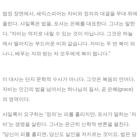
법정 장면에서
,
셰익스피어는 자비와 정의의 대결을 무대 위에
올린다
.
샤일록은 법을
,
포셔는 은혜를 대표한다
.
그녀는 말한
다
. “
자비는 억지로 내릴 수 있는 것이 아닙니다
.
그것은 하늘
에서 떨어지는 부드러운 비와 같습니다
.
자비는 두 번 복이 되
나니
,
베푸는 자와 받는 자 모두에게 복이 됩니다
.”
이 대사는 단지 문학적 수사가 아니다
.
그것은 복음의 언어다
.
자비는 인간의 법을 넘어서는 하나님의 질서
,
곧 은혜
(grace)
의 영역이다
.
샤일록이 요구하는
‘
정의
’
는 피를 흘리지만
,
포셔가 말하는
‘
자
비
’
는 생명을 살린다
.
그녀는 은근히 신학적 변론을 펼친다
.
“
당신이 피를 흘리면
,
당신도 살인을 저지르는 것이요
,
법은 당