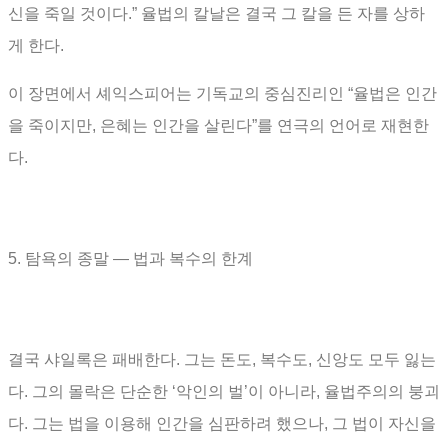
신을 죽일 것이다
.”
율법의 칼날은 결국 그 칼을 든 자를 상하
게 한다
.
이 장면에서 셰익스피어는 기독교의 중심진리인
“
율법은 인간
을 죽이지만
,
은혜는 인간을 살린다
”
를 연극의 언어로 재현한
다
.
5.
탐욕의 종말
―
법과 복수의 한계
결국 샤일록은 패배한다
.
그는 돈도
,
복수도
,
신앙도 모두 잃는
다
.
그의 몰락은 단순한
‘
악인의 벌
’
이 아니라
,
율법주의의 붕괴
다
.
그는 법을 이용해 인간을 심판하려 했으나
,
그 법이 자신을