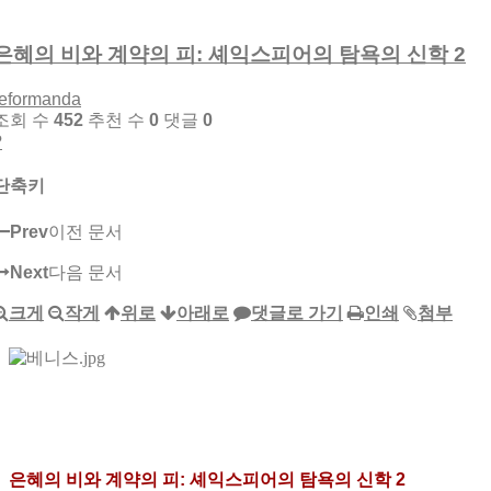
은혜의 비와 계약의 피: 셰익스피어의 탐욕의 신학 2
reformanda
조회 수
452
추천 수
0
댓글
0
?
단축키
Prev
이전 문서
Next
다음 문서
크게
작게
위로
아래로
댓글로 가기
인쇄
첨부
은혜의 비와 계약의 피
: 셰익스피어의
탐욕의 신학 2