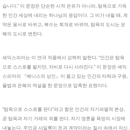
습니다
.”
이 문장은 단순한 시적 은유가 아니라
,
탐욕으로 가득
한 인간 세상에 내리는 하나님의 응답이다
.
그 비가 내릴 때
,
계
약은 용서로 바뀌고
,
복수는 회개로 바뀌며
,
탐욕의 도시는 은
혜의 도시로 변한다
.
셰익스피어는 이 연극 작품에서 강력히 말한다
. “
인간은 탐욕
으로 스스로를 팔지만
,
자비로 다시 사라진다
.”
이 문장은 셰익
스피어의
『
베니스의 상인
』
이 품고 있는 인간의 타락과 구원
,
율법과 은혜의 역설을 한 문장으로 압축한 표현이다
.
“
탐욕으로 스스로를 판다
”
라고 함은 인간의 자기파멸적 본성
,
곧 탐욕과 자기 거래의 죄를 판다
.
자기 영혼을 욕망의 시장에
내놓는다
.
주인공 샤일록이 돈과 계약이라는 질서 속에서 자신