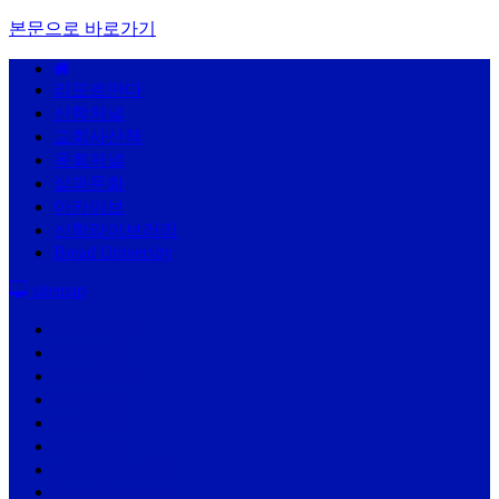
본문으로 바로가기
리포르만다
신학저널
교회사산책
목회저널
삶과문화
아카이브
신학라이브러리
Bread University
sitemap
리포르만다
신학저널
교회사산책
목회저널
삶과문화
아카이브
신학라이브러리
Bread University