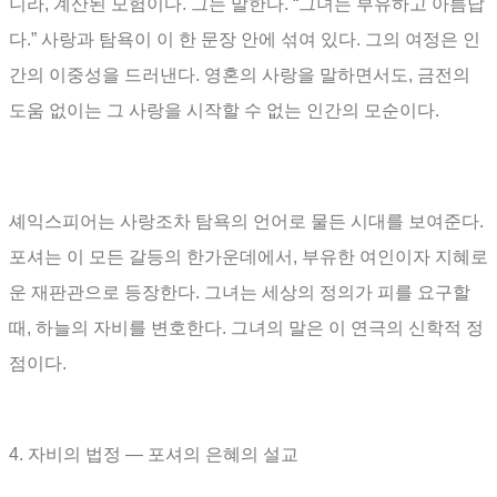
니라
,
계산된 모험이다
.
그는 말한다
. “
그녀는 부유하고 아름답
다
.”
사랑과 탐욕이 이 한 문장 안에 섞여 있다
.
그의 여정은 인
간의 이중성을 드러낸다
.
영혼의 사랑을 말하면서도
,
금전의
도움 없이는 그 사랑을 시작할 수 없는 인간의 모순이다
.
셰익스피어는 사랑조차 탐욕의 언어로 물든 시대를 보여준다
.
포셔는 이 모든 갈등의 한가운데에서
,
부유한 여인이자 지혜로
운 재판관으로 등장한다
. 그
녀는 세상의 정의가 피를 요구할
때
,
하늘의 자비를 변호한다
.
그녀의 말은 이 연극의 신학적 정
점이다
.
4.
자비의 법정
―
포셔의 은혜의 설교