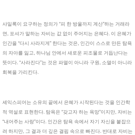
샤일록이 요구하는 정의가
“
피 한 방울까지 계산
”
하는 거래라
면
,
포셔가 말하는 자비는 값 없이 주어지는 은혜다
.
이 은혜가
인간을
“
다시 사라지게
”
한다는 것은
,
인간이 스스로 만든 탐욕
의 자아를 잃고
,
하나님 안에서 새로운 피조물로 거듭난다는
뜻이다
. “
사라진다
”
는 것은 파멸이 아니라 구원
,
소멸이 아니라
회복을 가리킨다
.
셰익스피어는 소유의 끝에서 은혜가 시작된다는 것을 인간학
적 역설로 표현한다
.
탐욕은
“
갖고자 하는 욕망
”
이지만
,
자비는
“
내어주는 사랑
”
이다
.
인간은 탐욕 속에서 자기 자신을 붙잡으
려 하지만
,
그 결과 더 깊은 결핍 속으로 빠진다
.
반대로 자비는