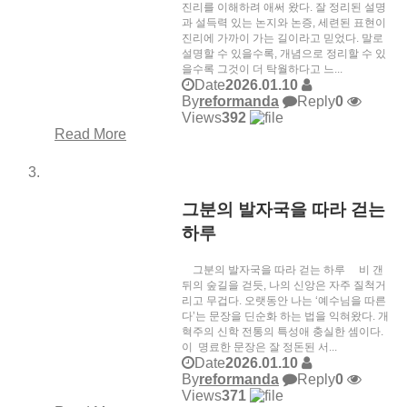
진리를 이해하려 애써 왔다. 잘 정리된 설명
과 설득력 있는 논지와 논증, 세련된 표현이
진리에 가까이 가는 길이라고 믿었다. 말로
설명할 수 있을수록, 개념으로 정리할 수 있
을수록 그것이 더 탁월하다고 느...
Date
2026.01.10
By
reformanda
Reply
0
Views
392
Read More
그분의 발자국을 따라 걷는
하루
그분의 발자국을 따라 걷는 하루 비 갠
뒤의 숲길을 걷듯, 나의 신앙은 자주 질척거
리고 무겁다. 오랫동안 나는 ‘예수님을 따른
다’는 문장을 딘순화 하는 법을 익혀왔다. 개
혁주의 신학 전통의 특성애 충실한 셈이다.
이 명료한 문장은 잘 정돈된 서...
Date
2026.01.10
By
reformanda
Reply
0
Views
371