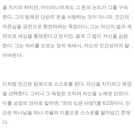
을 지키려 하지만
,
아이러니하게도 그 돈의 논리가 그를 구속
한다
.
그의 탐욕은 단순히 돈을 사랑하는 것이 아니라
,
인간의
자존심을 금전으로 환전하려는 욕망이다
.
그는 자신이 법과 계
약으로 세상을 통제한다고 믿지만
,
결국 그 법이 자신을 심판
한다
.
그는 자비를 모르는 정의 속에서
,
자신의 인간성까지 팔
아버린다
.
이처럼 인간은 탐욕으로 스스로를 판다
.
자신을 지키려고 욕망
을 선택한다
.
그러나 그 욕망은 오히려 자신을 노예로 만든다
.
이를 성경의 언어로 말하면
, “
죄의 삯은 사망
”(
롬
6:23)
이다
.
인
간은 하나님을 떠나 자율의 이름으로 스스로를 팔아넘긴 존재
다
.