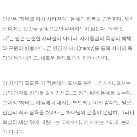
인간은
“
자비로 다시 사라진다
.”
은혜의 회복을 경험한다
.
셰익
스피어는 인간을 절망으로만 내버려두지 않는다
. “
사라진
다
”
는 말은 단순한 사라짐이 아니라
,
자기중심적 욕망의 해체
와 구원의 변형이다
.
곧 인간이 자비
(mercy)
를 통해 자기의 욕
망이 녹아내리고
,
새로운 존재로 다시 태어나난다
.
이 자비의 얼굴은 이 작품에서 포셔를 통해 나타난다
.
포셔는
법의 언어로 정의를 말하면서도
,
그 정의 위에 은혜를 놓는다
.
그녀의
“
자비는 하늘에서 내리는 부드러운 비와 같다
”
는 말은
,
인간의 죄와 탐욕을 씻어내는 하나님의 은총이 은밀히
,
그러나
확실히 세상 위에 내린다는 고백이다
.
이 자비는 거래의 논리
가 아니다
.