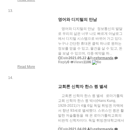
영어와 디지털의 만남
영어와 디지털의 만남 정보통신의 발달
로 우리의 삶은 너무 나도 빠르게 아날로그
에서 디지털 시스템으로 바뀌어 가고 있다.
누구나 간단한 휴대폰 클릭 하나로 원하는
정보를 얻을 수 있고, 물건을 살 수 있고, 돈
을 보낼 수 있으며, 각종 예약을 하...
Date
2021.05.22
By
reformanda
Reply
0
Views
1106
Read More
교회론 신학자 한스 큉 별세
교회론 신학자 한스 큉 별세 로마가톨릭
교회 신학자 한스 큉 박사(Hans Kung,
1928-2021)가 4월 6일 독일 튀빙겐 자택에
서 향년 93세로 별세했다. 스위스인 큉은 활
발한 저술활동을 해 온 로마가톨릭교회의
비판적 신학자이다. 독일 튀빙겐대학교에서
...
Date
2021.04.09
By
reformanda