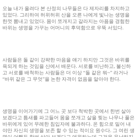
오늘 내가 올려다 본 산정의 나무들은 다 제자리를 차지하고
있었다
.
그리하여 허위허위 산을 오른 나에게 빛나는 생명을
한껏 뽐내고 있었다
.
몸이 쪼개지고 갈라지는 아픔을 경험한
바위는 생명을 가꾸는 어머니의 후덕함으로 우뚝 서있다
.
사람들은 돌 같이 강퍅한 마음을 얘기 하지만 그것은 바위를
욕되게 하는 것임을 산에서 배운다
.
서로를 비난하고
,
불신하
고 서로를 배척하는 사람들은 더 이상
“
돌 같은 뭐
~”
라거나
“
바위 같은 그 무엇
”
을 논한 자격이 없음을 알아야 한다
.
생명을 이어가기에 그 어느 곳 보다 척박한 곳에서 한번 살아
보겠다고 틈새를 파고들어 몸을 쪼개고 살을 찢는 나무나 풀은
바위에게 있어 무례한 침입자에 불과하다
.
온 힘으로 밀어 내
야만 자신의 생명을 보존 할 수 있는 적이요 원수다
.
그 여린 생
명이 어쨌든 한번 살아 보겠다고 애원하는데 그것을 용납하지