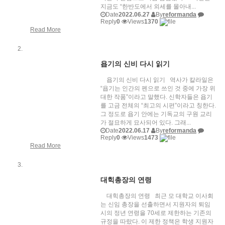
지금도 “한반도에서 외세를 몰아내...
Date
2022.06.27
By
reformanda
Reply
0
Views
1370
Read More
욥기의 신비 다시 읽기
욥기의 신비 다시 읽기 역사가 칼라일은
“욥기는 인간의 펜으로 쓰인 것 중에 가장 위
대한 작품”이라고 말했다. 신학자들은 욥기
를 고금 전체의 “최고의 시편”이라고 칭한다.
그 정도로 욥기 안에는 기독교의 구원 교리
가 절묘하게 묘사되어 있다. 그래...
Date
2022.06.17
By
reformanda
Reply
0
Views
1473
Read More
대힉총장의 연령
대힉총장의 연령 최근 모 대학교 이사회
는 신임 총장을 선출하면서 지원자의 퇴임
시의 정년 연령을 70세로 제한하는 기존의
규정을 따랐다. 이 제한 정책은 학생 지원자