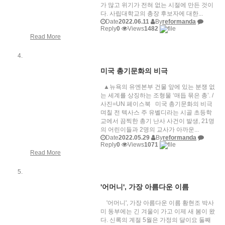
가 많고 위기가 전혀 없는 시절에 만든 것이
다. 사립대학교의 총장 후보자에 대한...
Date
2022.06.11
By
reformanda
Reply
0
Views
1482
Read More
미국 총기문화의 비극
▲뉴욕의 유엔본부 건물 앞에 있는 분쟁 없
는 세계를 상징하는 조형물 ‘매듭 묶은 총’. /
사진=UN 페이스북 미국 총기문화의 비극
며칠 전 텍사스 주 유벨디라는 시골 초등학
교에서 끔찍한 총기 난사 사건이 발생, 21명
의 어린이들과 2명의 교사가 아까운...
Date
2022.05.29
By
reformanda
Reply
0
Views
1071
Read More
'어머니', 가장 아름다운 이름
'어머니', 가장 아름다운 이름 황현조 박사
미 동부에는 긴 겨울이 가고 이제 새 봄이 왔
다. 신록의 계절 5월은 가정의 달이요 둘째