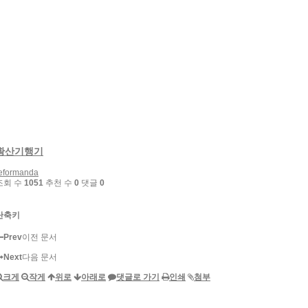
황산기행기
eformanda
조회 수
1051
추천 수
0
댓글
0
단축키
Prev
이전 문서
Next
다음 문서
크게
작게
위로
아래로
댓글로 가기
인쇄
첨부