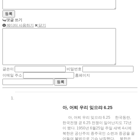
댓글 쓰기
에디터 사용하기
닫기
글쓴이
비밀번호
이메일 주소
홈페이지
아, 어찌 우리 잊으랴 6.25
아, 어찌 우리 잊으랴 6.25 한국동란,
한국전쟁 곧 6.25 전쟁이 일어난지도 72년
이 됐다. 1950년 6월25일 주일 새벽 4시에
북한은 공산주의 종주국인 소련과 중공을 끌
어들여 불법으로 기습 남침했다. 북한은