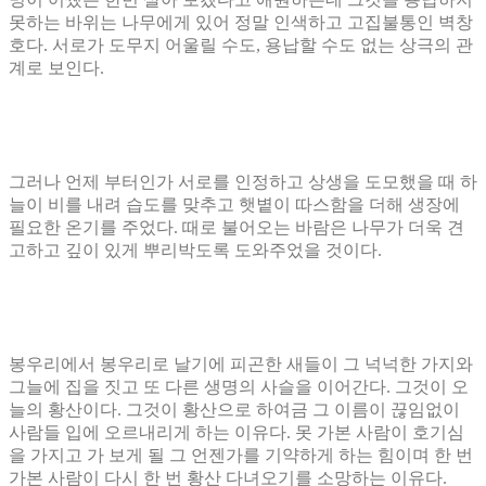
못하는 바위는 나무에게 있어 정말 인색하고 고집불통인 벽창
호다
.
서로가 도무지 어울릴 수도
,
용납할 수도 없는 상극의 관
계로 보인다
.
그러나 언제 부터인가 서로를 인정하고 상생을 도모했을 때 하
늘이 비를 내려 습도를 맞추고 햇볕이 따스함을 더해 생장에
필요한 온기를 주었다
.
때로 불어오는 바람은 나무가 더욱 견
고하고 깊이 있게 뿌리박도록 도와주었을 것이다
.
봉우리에서 봉우리로 날기에 피곤한 새들이 그 넉넉한 가지와
그늘에 집을 짓고 또 다른 생명의 사슬을 이어간다
.
그것이 오
늘의 황산이다
.
그것이 황산으로 하여금 그 이름이 끊임없이
사람들 입에 오르내리게 하는 이유다
.
못 가본 사람이 호기심
을 가지고 가 보게 될 그 언젠가를 기약하게 하는 힘이며 한 번
가본 사람이 다시 한 번 황산 다녀오기를 소망하는 이유다
.