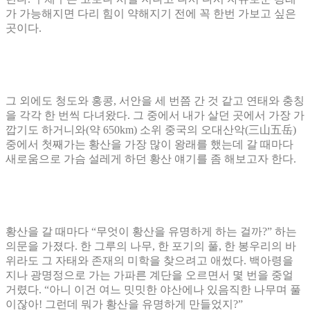
가 가능해지면 다리 힘이 약해지기 전에 꼭 한번 가보고 싶은
곳이다
.
그 외에도 청도와 홍콩
,
서안을 세 번쯤 간 것 같고 연태와 충칭
을 각각 한 번씩 다녀왔다
.
그 중에서 내가 살던 곳에서 가장 가
깝기도 하거니와
(
약
650km)
소위 중국의 오대산악
(
三山五岳
)
중에서 첫째가는 황산을 가장 많이 왕래를 했는데 갈 때마다
새로움으로 가슴 설레게 하던 황산 얘기를 좀 해보고자 한다
.
황산을 갈 때마다
“
무엇이 황산을 유명하게 하는 걸까
?”
하는
의문을 가졌다
.
한 그루의 나무
,
한 포기의 풀
,
한 봉우리의 바
위라도 그 자태와 존재의 미학을 찾으려고 애썼다
.
백아령을
지나 광명정으로 가는 가파른 계단을 오르면서 몇 번을 중얼
거렸다
. “
아니 이건 여느 밋밋한 야산에나 있음직한 나무며 풀
이잖아
!
그런데 뭐가 황산을 유명하게 만들었지
?”