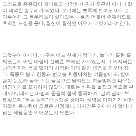
그러므로 죽음같이 메마르고 삭막한 바위가 푸근한 어머니 같
이 넉넉한 봉우리가 되었다
.
보기에는 뾰쪽해 보여도 바위로
이루어진 그 봉우리들이 살아있는 나무와 더불어 존재하므로
후덕한 느낌을 준다
.
황산이 황산인 이유가 그것이라 여긴다
.
그것뿐이 아니다
.
나무는 어느 산새가 먹다가
,
놀다가 흘린 홀
씨였든지 어떤 바람이 전해준 부러진 가지였든지 그 어지러운
낭떠러지에 몸을 맡기기 시작한 이래 질긴 생명을 가꾸어 왔
다
.
폭풍우 불고 천둥과 번갯불 휘몰아치는 여름밤에도
,
칼바
람이 눈보라 몰아 귀신 울음으로 달려오는 겨울밤에도 나무는
생명이기를 포기하지 않았다
.
때로는 바위를 붙잡고 몸으로 부
대끼며
,
때로는 바람의 울음에 함께 통곡하며
“
살려 달라
”
부
르짖으며
“
틈을 달라
”
애원했을 것이다
.
생명을 이어가기 위한
처절한 몸부림이 외로운 산정에서
,
어지러운 단애에서 얼마나
많은 세월동안 이어졌는지 모른다
.