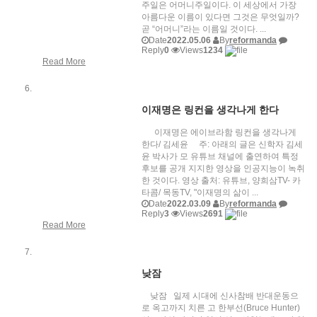
주일은 어머니주일이다. 이 세상에서 가장
아름다운 이름이 있다면 그것은 무엇일까?
곧 “어머니”라는 이름일 것이다. ...
Date
2022.05.06
By
reformanda
Reply
0
Views
1234
Read More
이재명은 링컨을 생각나게 한다
이재명은 에이브라함 링컨을 생각나게
한다/ 김세윤 주: 아래의 글은 신학자 김세
윤 박사가 모 유튜브 채널에 출연하여 특정
후보를 공개 지지한 영상을 인공지능이 녹취
한 것이다. 영상 출처: 유튜브, 양희삼TV- 카
타콤/ 목동TV, "이재명의 삶이 ...
Date
2022.03.09
By
reformanda
Reply
3
Views
2691
Read More
낮잠
낮잠 일제 시대에 신사참배 반대운동으
로 옥고까지 치른 고 한부선(Bruce Hunter)