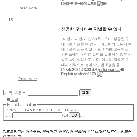
Reply
0
Views
1369
Read More
성공한 구테타는 처벌할 수 없다
미얀마 시민/ 사진 An SueYe 성공한 구
테타는 처벌할 수 없다 미얀마의 군부가 쿠
테타로 정권을 잡았다. 민주화를 요구하는
시민들에게 군경은 실탄을 발포하여 많은 사
상자들이 발생하고 있다. 이들이 지금은 쿠
테타 세력으로 불리지만 법개정을 통...
Date
2021.03.03
By
reformanda
Reply
0
Views
1178
Read More
검색
목록
Board Pagination
Prev
1
...
3
4
5
6
7
8
9
10
11
12
...
14
Next
/ 14
GO
리포르만다는 예수구원, 복음전파, 신학강의 공급(중국어,스페인어,영어), 선교에
주력합니다.