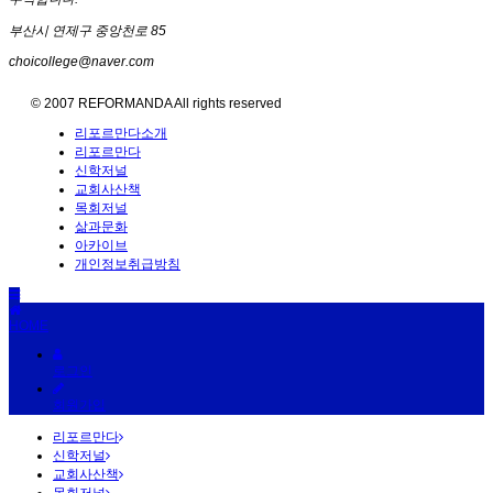
부산시 연제구 중앙천로 85
choicollege@naver.com
© 2007 REFORMANDA All rights reserved
리포르만다소개
리포르만다
신학저널
교회사산책
목회저널
삶과문화
아카이브
개인정보취급방침
HOME
로그인
회원가입
리포르만다
신학저널
교회사산책