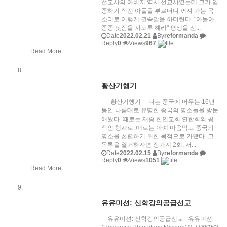
선교사의 아버지 역시 선교사였는데 그가 임
종하기 직전 아들을 부르더니 꺼져 가는 목
소리로 이렇게 귓속말을 하더란다. "아들아,
종종 낮잠을 자도록 해라" 평생을 선...
Date
2022.02.21
By
reformanda
Reply
0
Views
967
Read More
황산기행기
황산기행기 나는 중국에 머무는 16년
동안 나름대로 유명한 중국의 명소들을 방문
해봤다. 때로는 재중 한인교회 연합회의 공
적인 행사로, 때로는 아예 마음먹고 중국의
명소를 섭렵하기 위한 목적으로 가봤다. 그
목록을 열거하자면 장가계 2회, 서...
Date
2022.02.15
By
reformanda
Reply
0
Views
1051
Read More
유유미션: 신학강의공급선교
유유미션: 신학강의공급선교 유유미션