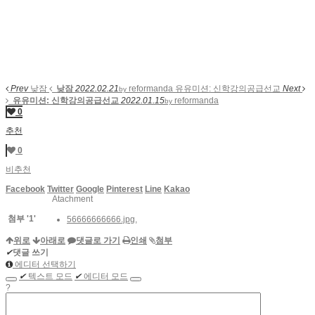
Prev
낮잠
낮잠
2022.02.21
reformanda
유유미션: 신학강의공급선교
Next
by
유유미션: 신학강의공급선교
2022.01.15
reformanda
by
0
추천
0
비추천
Facebook
Twitter
Google
Pinterest
Line
Kakao
Atachment
첨부
'
1
'
56666666666.jpg
,
위로
아래로
댓글로 가기
인쇄
첨부
✔
댓글 쓰기
에디터 선택하기
✔
텍스트 모드
✔
에디터 모드
?