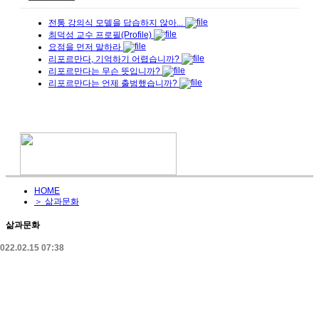
전통 강의식 모델을 답습하지 않아...
최덕성 교수 프로필(Profile)
요점을 먼저 말하라
리포르만다, 기억하기 어렵습니까?
리포르만다는 무슨 뜻입니까?
리포르만다는 언제 출범했습니까?
HOME
＞ 삶과문화
삶과문화
022.02.15 07:38