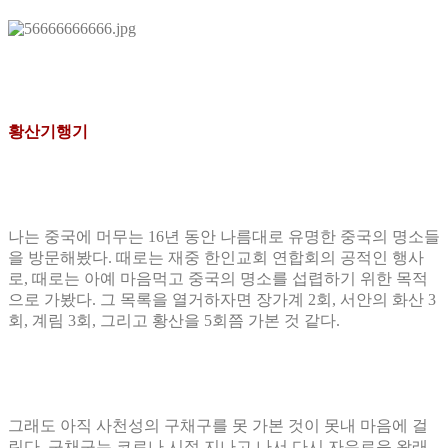
황산기행기
나는 중국에 머무는
16
년 동안 나름대로 유명한 중국의 명소들
을 방문해봤다
.
때로는 재중 한인교회 연합회의 공적인 행사
로
,
때로는 아예 마음먹고 중국의 명소를 섭렵하기 위한 목적
으로 가봤다
.
그 목록을 열거하자면 장가계
2
회
,
서안의 화산
3
회
,
계림
3
회
,
그리고 황산을
5
회쯤 가본 것 같다
.
그래도 아직 사천성의 구채구를 못 가본 것이 못내 마음에 걸
린다
.
구채구는 코로나 시절 지나고 나서 다시 자유로운 왕래