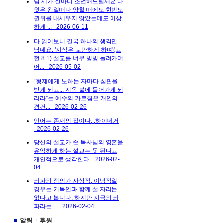
님 제가 한마디 조언해드릴께요 다
윗은 왕일때나 양칠 때에도 한번도
권위를 내세우지 않았는데도 이상
하게 ...
2026-06-11
다 읽어보니 결국 하나의 생각만
남네요. '지식은 교만하게 하며'(고
전 8:1) 설교를 너무 빙빙 돌려가며
어...
2026-05-02
“형제에게 노하는 자마다 심판을
받게 되고... 지옥 불에 들어가게 되
리라”는 예수의 가르침은 개인의
경건...
2026-02-26
언어는 존재의 집이다, ,하이데거
2026-02-26
당신의 설교가 손 목사님의 영혼을
유익하게 하는 설교는 못 된다고
개인적으로 생각한다.
2026-02-
04
좌파의 정의가 사상적, 이념적일
경우는 기독인과 함께 설 자리는
없다고 봅니다. 하지만 지금의 좌
파라는 ...
2026-02-04
알림ㆍ후원