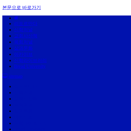
본문으로 바로가기
리포르만다
신학저널
교회사산책
목회저널
삶과문화
아카이브
신학라이브러리
Bread University
sitemap
리포르만다
신학저널
교회사산책
목회저널
삶과문화
아카이브
신학라이브러리
Bread University