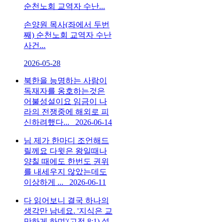
순천노회 교역자 수난...
손양원 목사(좌에서 두번
째) 순천노회 교역자 수난
사건...
2026-05-28
북한을 능명하는 사람이
독재자를 옹호하는것은
어불성설이요 임금이 나
라의 전쟁중에 해외로 피
신하려했다...
2026-06-14
님 제가 한마디 조언해드
릴께요 다윗은 왕일때나
양칠 때에도 한번도 권위
를 내세우지 않았는데도
이상하게 ...
2026-06-11
다 읽어보니 결국 하나의
생각만 남네요. '지식은 교
만하게 하며'(고전 8:1) 설