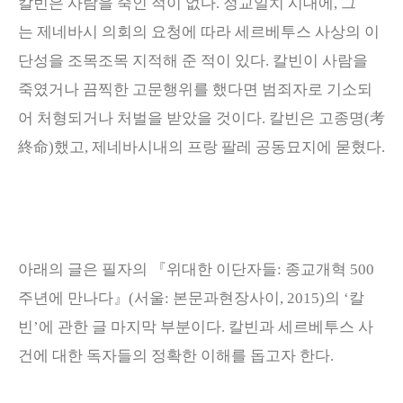
칼빈은 사람을 죽인 적이 없다. 정교일치 시대에, 그
는
제네바시 의회의 요청에 따라 세르베투스 사상의 이
단성을 조목조목 지적해 준 적이 있다
.
칼빈이 사람을
죽였거나 끔찍한 고문행위를 했다면 범죄자로 기소되
어 처형되거나 처벌을 받았을 것이다
.
칼빈은 고종명
(
考
終命
)
했고
,
제네바시내의 프랑 팔레 공동묘지에 묻혔다
.
아래의 글은 필자의
『
위대한 이단자들
:
종교개혁
500
주년에 만나다
』
(서울: 본문과현장사이, 2015)
의
‘
칼
빈
’
에 관한 글 마지막 부분이다
.
칼빈과 세르베투스 사
건에 대한 독자들의 정확한 이해를 돕고자 한다
.