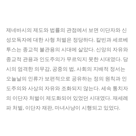
제네바시의 제도와 법률의 관점에서 보면 이단자와 신
성모독자에 대한 사형 처벌은 정당하다
.
칼빈과 세르베
투스는 종교적 불관용의 시대에 살았다
.
신앙의 자유와
종교적 관용과 인도주의가 무르익지 못한 시대였다
.
당
시의 엄격한 의무감
,
공중의 법
,
사회의 지배적 정서는
오늘날의 인류가 보편적으로 공유하는 정의 원칙과 인
도주의와 사상의 자유와 조화되지 않는다
.
세속 통치자
의 이단자 처벌이 제도화되어 있었던 시대였다
.
재세례
파 처벌
,
이단자 재판
,
마녀사냥이 시행되고 있었다
.