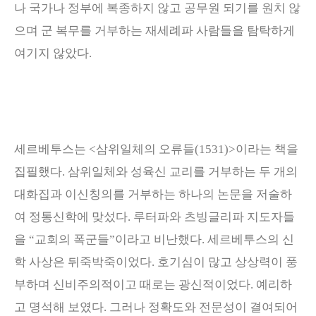
나 국가나 정부에 복종하지 않고 공무원 되기를 원치 않
으며 군 복무를 거부하는 재세례파 사람들을 탐탁하게
여기지 않았다
.
세르베투스는
<
삼위일체의 오류들
(1531)>
이라는 책을
집필했다
.
삼위일체와 성육신 교리를 거부하는 두 개의
대화집과 이신칭의를 거부하는 하나의 논문을 저술하
여 정통신학에 맞섰다
.
루터파와 츠빙글리파 지도자들
을
“
교회의 폭군들
”
이라고 비난했다
.
세르베투스의 신
학 사상은 뒤죽박죽이었다
.
호기심이 많고 상상력이 풍
부하며 신비주의적이고 때로는 광신적이었다
.
예리하
고 명석해 보였다
.
그러나 정확도와 전문성이 결여되어