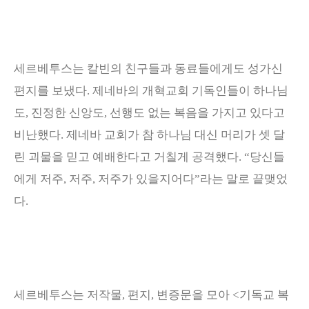
세르베투스는 칼빈의 친구들과 동료들에게도 성가신
편지를 보냈다
.
제네바의 개혁교회 기독인들이 하나님
도
,
진정한 신앙도
,
선행도 없는 복음을 가지고 있다고
비난했다
.
제네바 교회가 참 하나님 대신 머리가 셋 달
린 괴물을 믿고 예배한다고 거칠게 공격했다
. “
당신들
에게 저주
,
저주
,
저주가 있을지어다
”
라는 말로 끝맺었
다
.
세르베투스는 저작물
,
편지
,
변증문을 모아
<
기독교 복