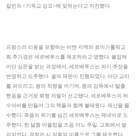
칼빈의
<
기독교 강요
>
에 맞먹는다고 자찬했다
.
프랑스의 리옹을 포함하는 비엔 지역의 로마가톨릭교
회 추기경은 세르베투스를 체포하라고 명했다
.
붙잡혀
이단 심문을 받는 과정에서
,
세르베투스는 자기 주장을
변명하고 도주했다
.
궐석 재판이 진행되었다
.
이단 교리
를 퍼뜨리고
,
왕의 칙령을 어기며
,
왕의 감옥에서 탈출
했음을 근거로 화형 처벌이 선고됐다
.
세르베투스의 허
수아비를 만들어 그의 책들과 함께 불태웠다
.
재산을 몰
수했다
.
죽음의 위기를 넘긴 세르베투스는 제네바로 도
주했다
.
한 달쯤 머물렀을 즈음 어느 주일
,
교회에서 발
각되었다
.
경찰은 시 의회의 이름으로 그를 체포했다
.