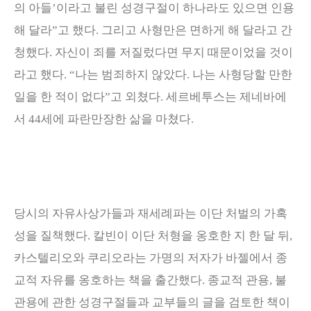
의 아들
’
이라고 불린 성경구절이 하나라도 있으면 인용
해 달라
”
고 했다
.
그리고 사형만은 면하게 해 달라고 간
청했다
.
자신이 죄를 저질렀다면 무지 때문이었을 것이
라고 했다
. “
나는 범죄하지 않았다
.
나는 사형당할 만한
일을 한 적이 없다
”
고 외쳤다
.
세르베투스는 제네바에
서
44
세에 파란만장한 삶을 마쳤다
.
당시의 자유사상가들과 재세례파는 이단 처벌의 가혹
성을 질책했다
.
칼빈이 이단 처형을 옹호한 지 한 달 뒤
,
카스텔리오와 쿠리오라는 가명의 저자가 바젤에서 종
교적 자유를 옹호하는 책을 출간했다
.
종교적 관용
,
불
관용에 관한 성경구절들과 교부들의 글을 검토한 책이