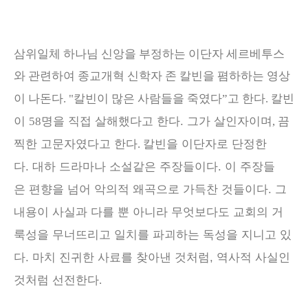
삼위일체 하나님 신앙을 부정하는 이단자 세르베투스
와 관련하여 종교개혁 신학자 존 칼빈을 폄하하는 영상
칼빈
이 나돈다.
"
칼빈이 많은 사람들을 죽였다
”
고 한다
.
이
명을 직접 살해했다고 한다. 그가
살인자이며
끔
58
,
찍한 고문자였다고 한다
칼빈을 이단자로 단정한
.
다
.
대하 드라마나 소설같은 주장들이다. 이 주장들
은
편향을 넘어 악의적 왜곡으로 가득찬 것들이다. 그
내용이
사실과 다를 뿐 아니라
무엇보다도
교회의 거
룩성을 무너뜨리고 일치를 파괴하는 독성을 지니고 있
다.
마치 진귀한 사료를 찾아낸 것처럼, 역사적 사실인
것처럼 선전한다
.