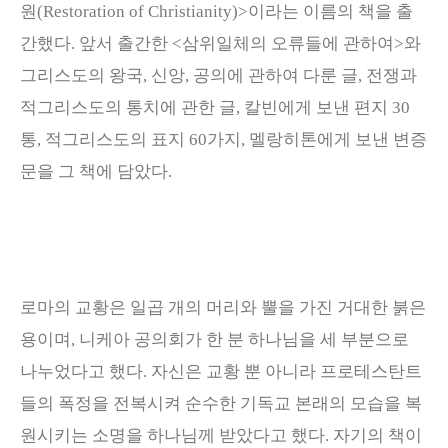
원
(Restoration of Christianity)>
이라는 이름의 책을 출
간했다
.
앞서 출간한
<
삼위일체의 오류들에 관하여
>
와
그리스도의 왕국
,
신앙
,
공의에 관하여 다룬 글
,
전쟁과
적그리스도의 통치에 관한 글
,
칼빈에게 보낸 편지
30
통
,
적그리스도의 표지
60
가지
,
멜랑히톤에게 보낸 변증
문을 그 책에 담았다
.
로마의 교황은 일곱 개의 머리와 뿔을 가진 거대한 붉은
용이며
,
니케아 공의회가 한 분 하나님을 세 부분으로
나누었다고 했다
.
자신은 교황 뿐 아니라 프로테스탄트
들의 폭정을 전복시켜 순수한 기독교 본래의 모습을 복
원시키는 소명을 하나님께 받았다고 했다
.
자기의 책이