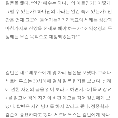
질문을 했다
. “
인간 예수는 하나님의 아들인가
?
어떻게
그럴 수 있는가
?
하나님의 나라는 인간 속에 있는가
?
인
간은 언제 그곳에 들어가는가
?
기독교의 세례는 성찬과
마찬가지로 신앙을 전제로 해야 하는가
?
신약성경의 두
성례는 무슨 목적으로 제정되었는가
?”
칼빈은 세르베투스에게 몇 차례 답신을 보냈다
.
그러나
세르베투스는
30
차례에 걸쳐 질문 편지를 보냈다
.
성례
에 관한 자신의 글을 읽어 보라고 하면서
. <
기독교 강요
>
를 읽고서 책에 자기의 비판 메모를 적어 칼빈에게 보
냈다
.
칼빈은 시간 낭비를 하지 말라고 했다
.
정중함과
겸손이 중요하다고 했다
.
세르베투스는 칼빈에게 하나