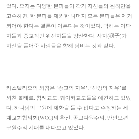
었다
.
요지는 다양한 분파들이 각기 자신들의 원칙만을
고수하면
,
한 분파를 제외한 나머지 모든 분파들은 제거
되어야 한다는 결론이 이른다는 것이었다
.
박해는 이단
자들과 종교적인 위선자들을 양산한다
.
사자
(
獅子
)
가
자신을 풀어준 사람들을 향해 덤비는 것과 같다
.
카스텔리오의 외침은
‘
종교의 자유
’, ‘
신앙의 자유
’
를
외친 볼테르
,
침례교도
,
퀘이커교도들을 예견하고 있었
다
.
하나님의 구원에 제한을 둘 수 없다고 주장하는 세
계교회협의회
(WCC)
의 확신
,
종교다원주의
,
만인보편
구원주의 시대를 내다보고 있었다
.