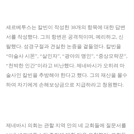
세르베투스는 칼빈이 작성한
38
개의 항목에 대한 답변
서를 작성했다
.
그의 항변은 공격적이며
,
예리하고
,
신
랄했다
.
성경구절과 견실한 논증을 곁들였다
.
칼빈을
“
마술사 시몬
”, “
살인자
”, “
광야의 맹인
”, “
중상모략꾼
”,
“
천박한 인간
”
이라고 비난했다
.
제네바시가 오히려 마
술사인 칼빈을 추방해야 한다고 했다
.
그의 재산을 몰수
하여 자기에게 손해보상금으로 지급하라고 청원했다
.
제네바시 의회는 관할 지역 안의 네 교회들에 질문서를