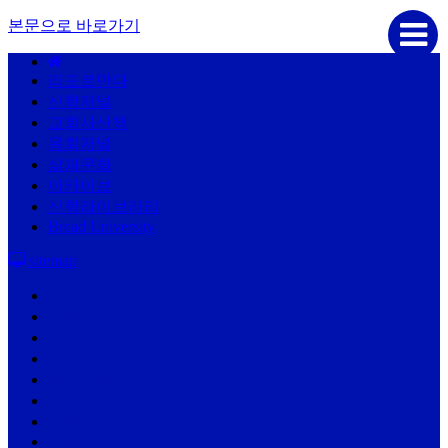
본문으로 바로가기
Sketchbook5, 스케치북5
리포르만다
신학저널
교회사산책
목회저널
삶과문화
Sketchbook5, 스케치북5
아카이브
신학라이브러리
Bread University
sitemap
리포르만다
신학저널
교회사산책
목회저널
삶과문화
아카이브
신학라이브러리
Bread University