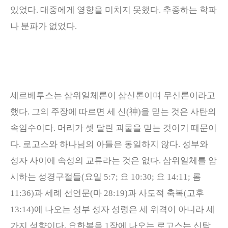
있었다
.
대중에게 영향을 미치지 못했다
.
추종하는 학파
나 분파가 없었다
.
세르베투스는 삼위일체론이 삼신론이며 무신론이라고
했다
.
그의 주장에 따르면 세 신
(
神
)
을 믿는 것은 사탄의
속임수이다
.
머리가 셋 달린 괴물을 믿는 것이기 때문이
다
.
로고스와 하나님의 아들은 동일하지 않다
.
성부와
성자 사이에 속성의 교류라는 것은 없다
.
삼위일체를 암
시하는 성경구절들
(
요일
5:7;
요
10:30;
요
14:11;
롬
11:36)
과 세례 선언문
(
마
28:19)
과 사도적 축복
(
고후
13:14)
에 나오는 성부 성자 성령은 세 위격이 아니라 세
가지 성향이다
.
요한복음
1
장에 나오는 로고스는 신탁