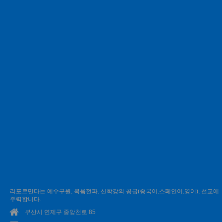
평화나무, 설교자를 고발하다
평화나무 유튜브영상 캡쳐 평화나무,
설교자를 고발하다 유튜브 시사평론 방
송을 하는 평화나무(이사장 김용민)는
설교자 선거법위반 감별사를 자처한다.
설교 중에 정치발언을 하거나 특정 정당
을 지지 반대한 12명의 대형교회 목사
들을 사법에 고소할 ...
Date
2020.04.04
By
reformanda
Reply
0
Views
2666
Read More
검색
목록
Board Pagination
Prev
1
2
3
4
5
6
7
8
9
10
11
...
16
Next
GO
/ 16
리포르만다는 예수구원, 복음전파, 신학강의 공급(중국어,스페인어,영어), 선교에
주력합니다.
부산시 연제구 중앙천로 85