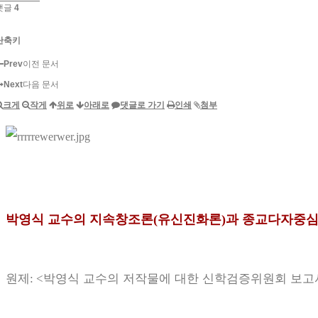
댓글
4
단축키
Prev
이전 문서
Next
다음 문서
크게
작게
위로
아래로
댓글로 가기
인쇄
첨부
박영식 교수의 지속창조론
(유신진화론)
과 종교다자중
박영식 교수의 저작물에 대한 신학검증위원회 보고
원제: <