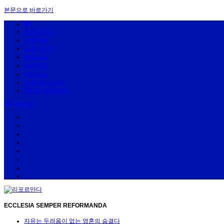
본문으로 바로가기
리포르만다
신학저널
교회사산책
목회저널
삶과문화
아카이브
신학라이브러리
Bread University
sitemap
리포르만다
신학저널
교회사산책
목회저널
삶과문화
아카이브
신학라이브러리
Bread University
ECCLESIA SEMPER REFORMANDA
자유는 두려움이 없는 영혼의 숨결다