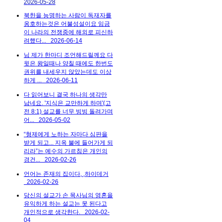
2026-05-28
북한을 능명하는 사람이 독재자를
옹호하는것은 어불성설이요 임금
이 나라의 전쟁중에 해외로 피신하
려했다...
2026-06-14
님 제가 한마디 조언해드릴께요 다
윗은 왕일때나 양칠 때에도 한번도
권위를 내세우지 않았는데도 이상
하게 ...
2026-06-11
다 읽어보니 결국 하나의 생각만
남네요. '지식은 교만하게 하며'(고
전 8:1) 설교를 너무 빙빙 돌려가며
어...
2026-05-02
“형제에게 노하는 자마다 심판을
받게 되고... 지옥 불에 들어가게 되
리라”는 예수의 가르침은 개인의
경건...
2026-02-26
언어는 존재의 집이다, ,하이데거
2026-02-26
당신의 설교가 손 목사님의 영혼을
유익하게 하는 설교는 못 된다고
개인적으로 생각한다.
2026-02-
04