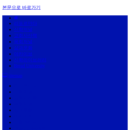
본문으로 바로가기
리포르만다
신학저널
교회사산책
목회저널
삶과문화
아카이브
신학라이브러리
Bread University
sitemap
리포르만다
신학저널
교회사산책
목회저널
삶과문화
아카이브
신학라이브러리
Bread University