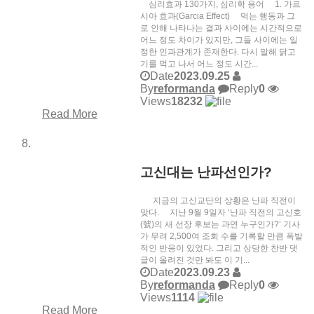
심리효과 130가지, 심리학 용어 1. 가르
시아 효과(Garcia Effect) 먹는 행동과 그
로 인해 나타나는 결과 사이에는 시간적으로
어느 정도 차이가 있지만, 그들 사이에는 일
정한 인과관계가 존재한다. 다시 말해 닭고
기를 먹고 나서 어느 정도 시간...
Date
2023.09.25
By
reformanda
Reply
0
Views
18232
Read More
고신대는 난파선인가?
지금의 고신교단의 상황은 난파 직전이
맞다. 지난 9월 9일자 ‘난파 직전의 고신호
(號)의 새 선장 후보는 과연 누구인가?’ 기사
가 무려 2,500여 조회 수를 기록할 만큼 폭발
적인 반응이 있었다. 그리고 상당한 찬반 댓
글이 올려진 것만 봐도 이 기...
Date
2023.09.23
By
reformanda
Reply
0
Views
1114
Read More