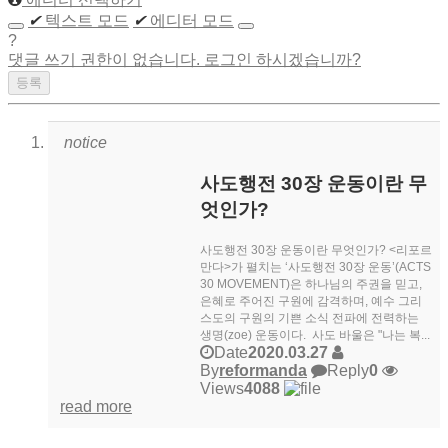
✔
텍스트 모드
✔
에디터 모드
?
댓글 쓰기 권한이 없습니다. 로그인 하시겠습니까?
notice
사도행전 30장 운동이란 무
엇인가?
사도행전 30장 운동이란 무엇인가? <리포르
만다>가 펼치는 ‘사도행전 30장 운동’(ACTS
30 MOVEMENT)은 하나님의 주권을 믿고,
은혜로 주어진 구원에 감격하며, 예수 그리
스도의 구원의 기쁜 소식 전파에 전력하는
생명(zoe) 운동이다. 사도 바울은 "나는 복...
Date
2020.03.27
By
reformanda
Reply
0
Views
4088
read more