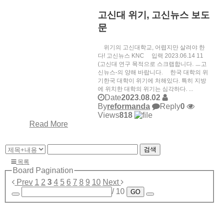
고신대 위기, 고신뉴스 보도
문
위기의 고신대학교, 어렵지만 살려야 한
다! 고신뉴스 KNC 입력 2023.06.14 11
(고신대 연구 목적으로 스크랩합니다. ㅡ고
신뉴스-의 양해 바랍니다. 한국 대학의 위
기한국 대학이 위기에 처해있다. 특히 지방
에 위치한 대학의 위기는 심각하다. ...
Date
2023.08.02
By
reformanda
Reply
0
Views
818
Read More
검색
목록
Board Pagination
Prev
1
2
3
4
5
6
7
8
9
10
Next
/ 10
GO