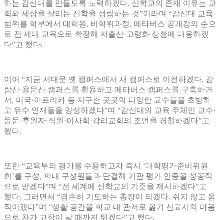
하는 감신대를 만들도록 노력하겠다. 신학교의 존재 이유는 교
회와 세상을 살리는 신학을 정립하는 것”이라며 “감신대 교육
범위를 학부에서 대학원, 비학위과정, 메타버스 공개강의 순으
로 전 세대 교육으로 확장해 저출산·고령화 상황에 대응하겠
다”고 했다.
이어 “지금 서대문 옛 캠퍼스에서 새 캠퍼스로 이전하겠다. 감
람산·용문산 캠퍼스를 활용하고 메타버스 캠퍼스를 구축하면
서, 미국·아프리카 등 지구촌 곳곳의 다양한 교수들을 초빙하
고 유수 인재들을 양성하겠다”며 “감신대의 교육 주체인 교수·
동문·후원자·직원·이사회·감리교회의 조언을 경청하겠다”고
했다.
또한 “교육부의 평가를 수용하고자 즉시 ‘대학평가준비위원
회’를 구성, 학내 구성원들과 단결해 기관 평가 인증을 성공적
으로 받겠다”며 “전 세계에 신학교의 기준을 제시하겠다”고
했다. 그러면서 “겸손히 기도하는 총장이 되겠다. 쉬지 않고 움
직이겠다”며 “생활 공간을 학교 내 관저로 옮겨 선교사의 마음
으로 차가 고장이 날 때까지 뛰겠다”고 했다.