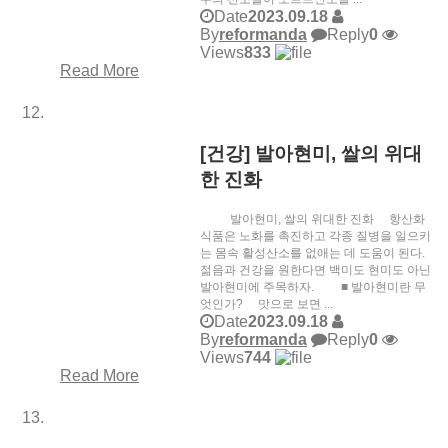
Date
2023.09.18
By
reformanda
Reply
0
Views
833
Read More
[건강] 발아현미, 쌀의 위대
한 진화
발아현미, 쌀의 위대한 진화 항산화
식품은 노화를 촉진하고 각종 질병을 일으키
는 몸속 활성산소를 없애는 데 도움이 된다.
젊음과 건강을 원한다면 백미도 현미도 아닌
발아현미에 주목하자. ■ 발아현미란 무
엇인가? 맛으로 보면 ...
Date
2023.09.18
By
reformanda
Reply
0
Views
744
Read More