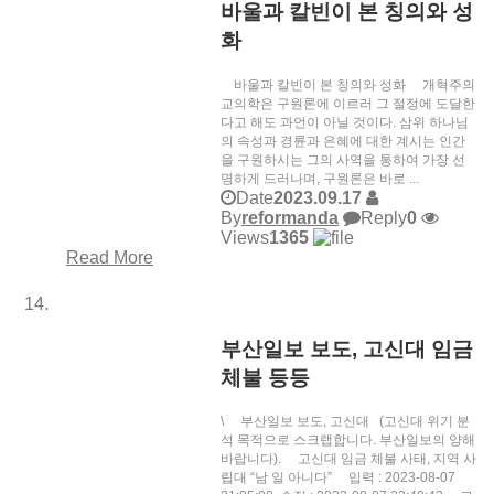
바울과 칼빈이 본 칭의와 성
화
바울과 칼빈이 본 칭의와 성화 개혁주의
교의학은 구원론에 이르러 그 절정에 도달한
다고 해도 과언이 아닐 것이다. 삼위 하나님
의 속성과 경륜과 은혜에 대한 계시는 인간
을 구원하시는 그의 사역을 통하여 가장 선
명하게 드러나며, 구원론은 바로 ...
Date
2023.09.17
By
reformanda
Reply
0
Views
1365
Read More
부산일보 보도, 고신대 임금
체불 등등
\ 부산일보 보도, 고신대 (고신대 위기 분
석 목적으로 스크랩합니다. 부산일보의 양해
바랍니다). 고신대 임금 체불 사태, 지역 사
립대 “남 일 아니다” 입력 : 2023-08-07