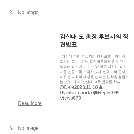
No Image
감신대 모 총장 후보자의 정
견발표
감신대 총장 후보자의 정견발표 장성배
감신대 교수 이날 정견발표에서 기호 1번
장성배 감신대 교수는 “사명을 다하는 감신
대를 만들도록 노력하겠다. 신학교의 존재
이유는 교회와 세상을 살리는 신학을 정립하
는 것”이라며 “감신대 교육 범위를 학부...
Date
2023.11.10
By
reformanda
Reply
0
Views
873
Read More
No Image