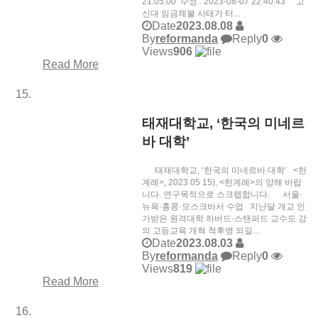
21:05:00 수정 : 2023-08-07 22:40:43 고
신대 임금체불 사태가 터...
Date
2023.08.08
By
reformanda
Reply
0
Views
906
Read More
태재대학교, ‘한국의 미네르
바 대학’
태재대학교, ‘한국의 미네르바 대학’ <한
계례>, 2023 05 15), <한계례>의 양해 바랍
니다. 연구목적으로 스크랩합니다. 서울·
뉴욕·홍콩·모스크바서 수업 지난달 개교 인
가받은 원격대학 하버드·스탠퍼드 교수도 강
의 고등교육 개혁 척후병 되길...
Date
2023.08.03
By
reformanda
Reply
0
Views
819
Read More