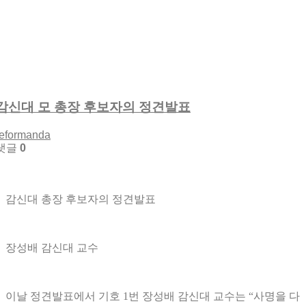
감신대 모 총장 후보자의 정견발표
reformanda
댓글
0
감신대 총장 후보자의 정견발표
장성배 감신대 교수
이날 정견발표에서 기호 1번 장성배 감신대 교수는 “사명을 다