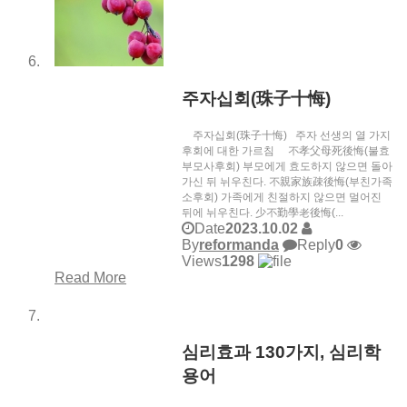
주자십회(珠子十悔)
주자십회(珠子十悔) 주자 선생의 열 가지
후회에 대한 가르침 不孝父母死後悔(불효
부모사후회) 부모에게 효도하지 않으면 돌아
가신 뒤 뉘우친다. 不親家族疎後悔(부친가족
소후회) 가족에게 친절하지 않으면 멀어진
뒤에 뉘우친다. 少不勤學老後悔(...
Date
2023.10.02
By
reformanda
Reply
0
Views
1298
Read More
심리효과 130가지, 심리학
용어