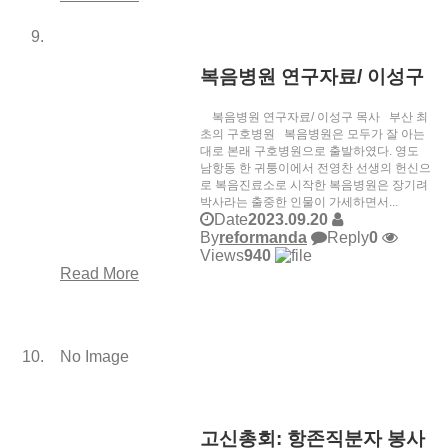
복음병원 연구자료/ 이성구
복음병원 연구자료/ 이성구 목사 부산 최
초의 구호병원 복음병원은 모두가 잘 아는
대로 본래 구호병원으로 출발하였다. 영도
남항동 한 귀퉁이에서 전영찬 선생의 헌신으
로 복음진료소로 시작한 복음병원은 장기려
박사라는 출중한 인물이 가세하면서...
Date
2023.09.20
By
reformanda
Reply
0
Views
940
Read More
No Image
고신총회: 항존직분자 봉사