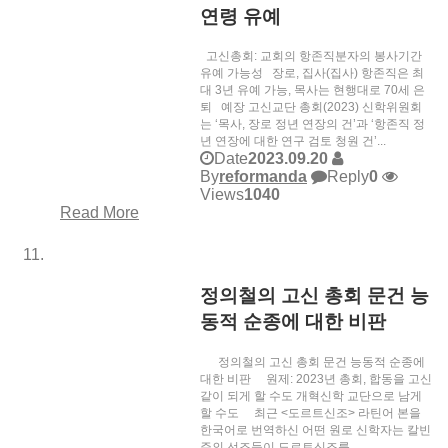
연령 유예
고신총회: 교회의 항존직분자의 봉사기간
유예 가능성 장로, 집사(집사) 항존직은 최
대 3년 유예 가능, 목사는 현행대로 70세 은
퇴 예장 고신교단 총회(2023) 신학위원회
는 ‘목사, 장로 정년 연장의 건’과 ‘항존직 정
년 연장에 대한 연구 검토 청원 건’...
Date
2023.09.20
By
reformanda
Reply
0
Views
1040
Read More
정의철의 고신 총회 문건 능
동적 순종에 대한 비판
정의철의 고신 총회 문건 능동적 순종에
대한 비판 원제: 2023년 총회, 합동을 고신
같이 되게 할 수도 개혁신학 교단으로 남게
할 수도 최근 <도르트신조> 라틴어 본을
한국어로 번역하신 어떤 원로 신학자는 칼빈
주의 선조들이 도르트신조를 ...