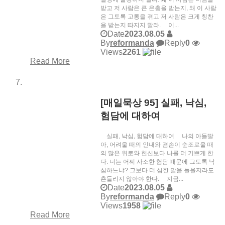
받고 저 사람은 큰 은총을 받는지, 왜 이 사람
은 그토록 고통을 겪고 저 사람은 크게 칭찬
을 받는지 따지지 말라. 이...
Date
2023.08.05
By
reformanda
Reply
0
Views
2261
Read More
[매일묵상 95] 실패, 낙심,
험담에 대하여
실패, 낙심, 험담에 대하여 나의 아들딸
아, 어려울 때의 인내와 겸손이 순조로울 때
의 많은 위로와 헌신보다 나를 더 기쁘게 한
다. 너는 어찌 사소한 험담 때문에 그토록 낙
심하느냐? 그보다 더 심한 말을 들을지라도
흔들리지 않아야 한다. 지금...
Date
2023.08.05
By
reformanda
Reply
0
Views
1958
Read More