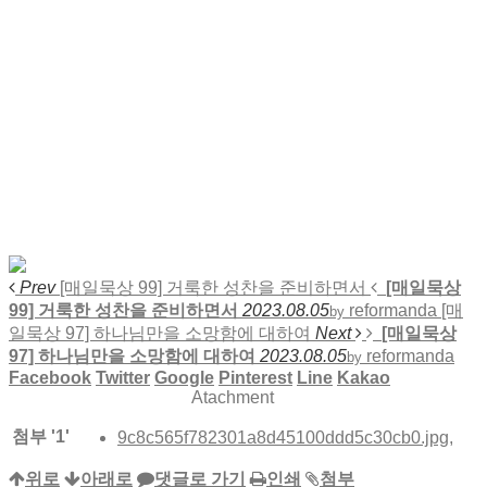
Prev
[매일묵상 99] 거룩한 성찬을 준비하면서
[매일묵상
99] 거룩한 성찬을 준비하면서
2023.08.05
reformanda
[매
by
일묵상 97] 하나님만을 소망함에 대하여
Next
[매일묵상
97] 하나님만을 소망함에 대하여
2023.08.05
reformanda
by
Facebook
Twitter
Google
Pinterest
Line
Kakao
Atachment
첨부
'
1
'
9c8c565f782301a8d45100ddd5c30cb0.jpg
,
위로
아래로
댓글로 가기
인쇄
첨부