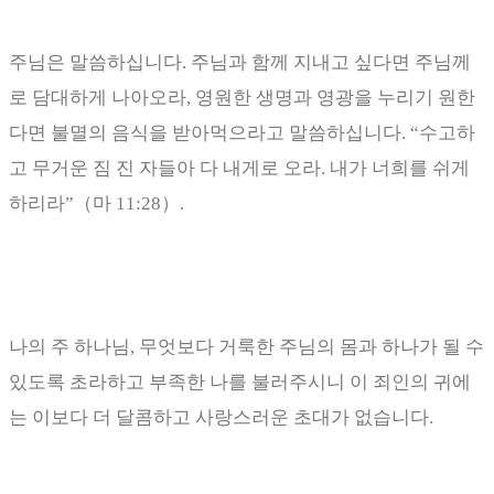
주님은 말씀하십니다
.
주님과 함께 지내고 싶다면 주님께
로 담대하게 나아오라
,
영원한 생명과 영광을 누리기 원한
다면 불멸의 음식을 받아먹으라고 말씀하십니다
. “
수고하
고 무거운 짐 진 자들아 다 내게로 오라
.
내가 너희를 쉬게
하리라
”
（
마
11:28
）
.
나의 주 하나님
,
무엇보다 거룩한 주님의 몸과 하나가 될 수
있도록 초라하고 부족한 나를 불러주시니 이 죄인의 귀에
는 이보다 더 달콤하고 사랑스러운 초대가 없습니다
.