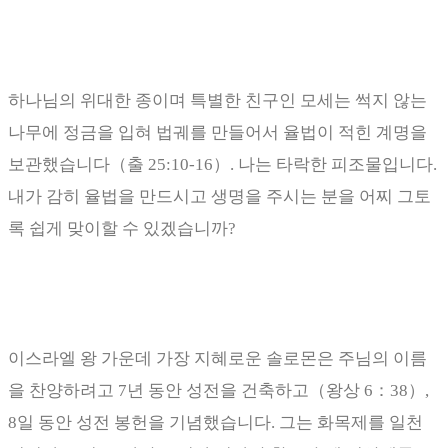
하나님의 위대한 종이며 특별한 친구인 모세는 썩지 않는
나무에 정금을 입혀 법궤를 만들어서 율법이 적힌 계명을
보관했습니다
（
출
25:10-16
）
.
나는 타락한 피조물입니다
.
내가 감히 율법을 만드시고 생명을 주시는 분을 어찌 그토
록 쉽게 맞이할 수 있겠습니까
?
이스라엘 왕 가운데 가장 지혜로운 솔로몬은 주님의 이름
을 찬양하려고
7
년 동안 성전을 건축하고
（
왕상
6
：
38
）
,
8
일 동안 성전 봉헌을 기념했습니다
.
그는 화목제를 일천