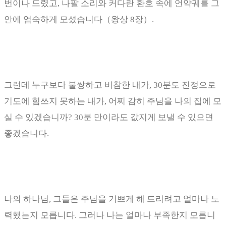
번이나 드렸고
,
나팔 소리와 커다란 환호 속에 언약궤를 그
안에 엄숙하게 모셨습니다
（
왕상
8
장
）
.
그런데 누구보다 불쌍하고 비참한 내가
, 30
분도 진정으로
기도에 힘쓰지 못하는 내가
,
어찌 감히 주님을 나의 집에 모
실 수 있겠습니까
? 30
분 만이라도 값지게 보낼 수 있으면
좋겠습니다
.
나의 하나님
,
그들은 주님을 기쁘게 해 드리려고 얼마나 노
력했는지 모릅니다
.
그러나 나는 얼마나 부족한지 모릅니