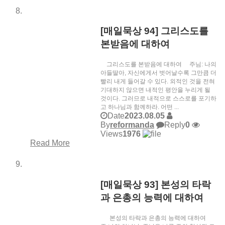
[매일묵상 94] 그리스도를
본받음에 대하여
그리스도를 본받음에 대하여 주님: 나의
아들딸아, 자신에게서 벗어날수록 그만큼 더
빨리 내게 들어갈 수 있다. 외적인 것을 전혀
기대하지 않으면 내적인 평안을 누리게 될
것이다. 그러므로 내적으로 스스로를 포기하
고 하나님과 함께하라. 어떤 ...
Date
2023.08.05
By
reformanda
Reply
0
Views
1976
Read More
[매일묵상 93] 본성의 타락
과 은총의 능력에 대하여
본성의 타락과 은총의 능력에 대하여