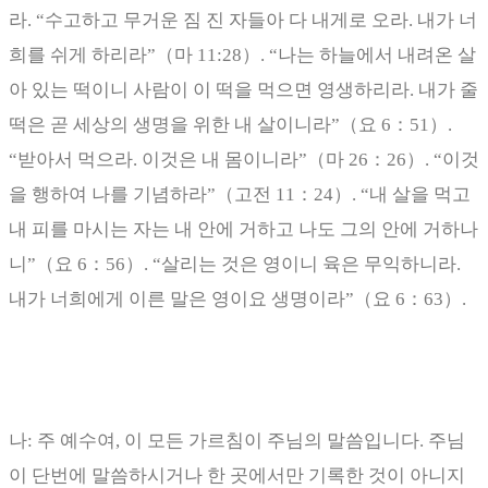
라
. “
수고하고 무거운 짐 진 자들아 다 내게로 오라
.
내가 너
희를 쉬게 하리라
”
（
마
11:28
）
. “
나는 하늘에서 내려온 살
아 있는 떡이니 사람이 이 떡을 먹으면 영생하리라
.
내가 줄
떡은 곧 세상의 생명을 위한 내 살이니라
”
（
요
6
：
51
）
.
“
받아서 먹으라
.
이것은 내 몸이니라
”
（
마
26
：
26
）
. “
이것
을 행하여 나를 기념하라
”
（
고전
11
：
24
）
. “
내 살을 먹고
내 피를 마시는 자는 내 안에 거하고 나도 그의 안에 거하나
니
”
（
요
6
：
56
）
. “
살리는 것은 영이니 육은 무익하니라
.
내가 너희에게 이른 말은 영이요 생명이라
”
（
요
6
：
63
）
.
나
:
주 예수여
,
이 모든 가르침이 주님의 말씀입니다
.
주님
이 단번에 말씀하시거나 한 곳에서만 기록한 것이 아니지