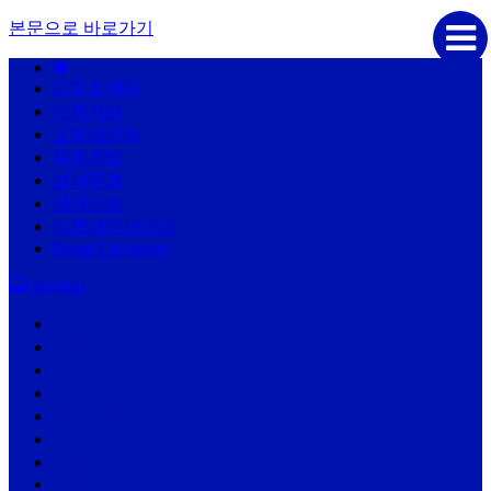
본문으로 바로가기
리포르만다
신학저널
교회사산책
목회저널
삶과문화
아카이브
신학라이브러리
Bread University
sitemap
리포르만다
신학저널
교회사산책
목회저널
삶과문화
아카이브
신학라이브러리
Bread University