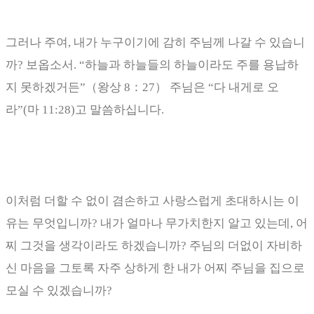
그러나 주여
,
내가 누구이기에 감히 주님께 나갈 수 있습니
까
?
보옵소서
. “
하늘과 하늘들의 하늘이라도 주를 용납하
지 못하겠거든
”
（
왕상
8
：
27
）
주님은
“
다 내게로 오
라
”(
마
11:28)
고 말씀하십니다
.
이처럼 더할 수 없이 겸손하고 사랑스럽게 초대하시는 이
유는 무엇입니까
?
내가 얼마나 무가치한지 알고 있는데
,
어
찌 그것을 생각이라도 하겠습니까
?
주님의 더없이 자비하
신 마음을 그토록 자주 상하게 한 내가 어찌 주님을 집으로
모실 수 있겠습니까
?