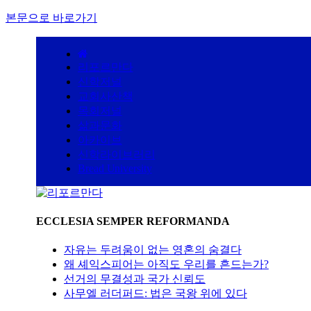
본문으로 바로가기
리포르만다
신학저널
교회사산책
목회저널
삶과문화
아카이브
신학라이브러리
Bread University
ECCLESIA SEMPER REFORMANDA
자유는 두려움이 없는 영혼의 숨결다
왜 셰익스피어는 아직도 우리를 흔드는가?
선거의 무결성과 국가 신뢰도
사무엘 러더퍼드: 법은 국왕 위에 있다