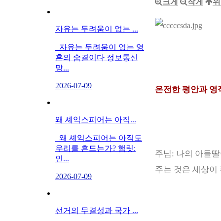
크게
작게
위
자유는 두려움이 없는 ...
자유는 두려움이 없는 영
혼의 숨결이다 정보통신
망...
2026-07-09
온전한 평안과 영
왜 셰익스피어는 아직...
왜 셰익스피어는 아직도
우리를 흔드는가? 햄릿:
주님
:
나의 아들딸
인...
주는 것은 세상이
2026-07-09
선거의 무결성과 국가 ...