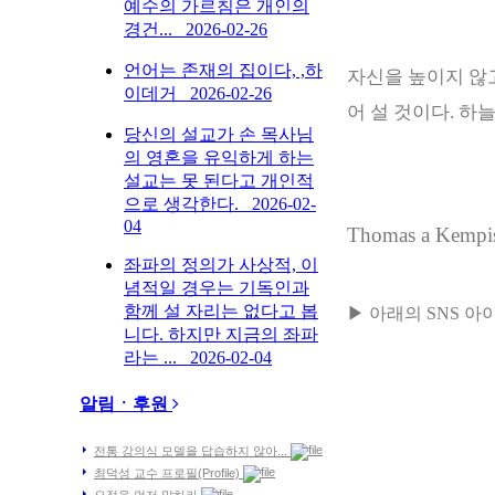
예수의 가르침은 개인의
경건...
2026-02-26
언어는 존재의 집이다, ,하
자신을 높이지 않
이데거
2026-02-26
어 설 것이다
.
하늘
당신의 설교가 손 목사님
의 영혼을 유익하게 하는
설교는 못 된다고 개인적
으로 생각한다.
2026-02-
04
Thomas a Kempis, 
좌파의 정의가 사상적, 이
념적일 경우는 기독인과
함께 설 자리는 없다고 봅
▶ 아래의 SNS 
니다. 하지만 지금의 좌파
라는 ...
2026-02-04
알림ㆍ후원
전통 강의식 모델을 답습하지 않아...
최덕성 교수 프로필(Profile)
요점을 먼저 말하라