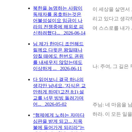
북한을 능명하는 사람이
이 세상을 살면서
독재자를 옹호하는것은
리고 있다고 생각
어불성설이요 임금이 나
라의 전쟁중에 해외로 피
여 스스로를 내가
신하려했다...
2026-06-14
님 제가 한마디 조언해드
릴께요 다윗은 왕일때나
양칠 때에도 한번도 권위
를 내세우지 않았는데도
나
:
주여
,
그 길은
이상하게 ...
2026-06-11
다 읽어보니 결국 하나의
생각만 남네요. '지식은 교
만하게 하며'(고전 8:1) 설
교를 너무 빙빙 돌려가며
어...
2026-05-02
주님
:
네 마음을 
하라
.
이 모든 일
“형제에게 노하는 자마다
심판을 받게 되고... 지옥
불에 들어가게 되리라”는