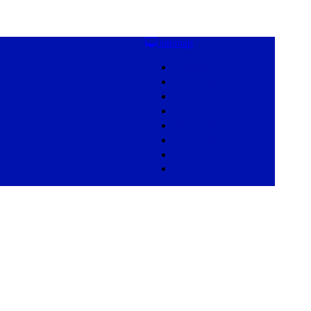
sitemap
리포르만다
신학저널
교회사산책
목회저널
삶과문화
아카이브
신학라이브러리
Bread University