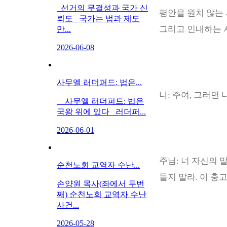
선거의 무결성과 국가 신
평안을 원치 않는
뢰도 국가는 법과 제도
그리고 인내하는 
만...
2026-06-08
사무엘 러더퍼드: 법은...
나
:
주여
,
그러면 
사무엘 러더퍼드: 법은
국왕 위에 있다 러더퍼...
2026-06-01
주님
:
너 자신의 
순천노회 교역자 수난...
들지 말라
.
이 충
손양원 목사(좌에서 두번
째) 순천노회 교역자 수난
사건...
2026-05-28