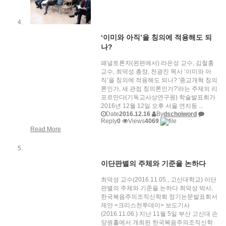
‘이미와 아직’을 칭의에 적용해도 되
나?
패널토론자(왼편에서) 라은성 교수, 김철홍
교수, 최덕성 총장, 천광진 목사 ‘이미와 아
직’을 칭의에 적용해도 되나? '종교개혁 칭의
론인가, 새 관점 칭의론인가?'라는 주제의 리
포르만다(기독교사상연구원) 학술발표회가
2016년 12월 12일 오후 서울 연지동 ...
Date
2016.12.16
By
dschoiword
Reply
0
Views
4069
Read More
이단판별의 주체와 기준을 논하다
최덕성 교수(2016.11.05., 고신대학교) 이단
판별의 주체와 기준을 논하다 최덕성 박사,
한국복음주의조직신학회 정기논문발표회서
제안 <크리스천투데이> 보도기사
(2016.11.06.) 지난 11월 5일 부산 고신대 손
양원홀에서 개최된 한국복음주의조직신학