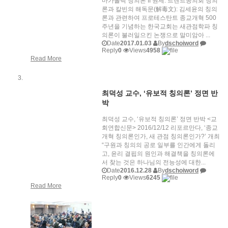
마가톨릭 칭의론 II 원제: 트렌트공의회 칭의
론과 칼빈의 해독문(解毒文): 김세윤의 칭의
론과 관련하여 프로테스탄트 종교개혁 500
주년을 기념하는 한국교회는 새관점학파 칭
의론이 불러일으킨 논쟁으로 말미암아 ...
Date
2017.01.03
By
dschoiword
Reply
0
Views
4958
Read More
최덕성 교수, ‘유보적 칭의론’ 정면 반
박
최덕성 교수, ‘유보적 칭의론’ 정면 반박 <교
회연합신문> 2016/12/12 리포르만다, ‘종교
개혁 칭의론인가, 새 관점 칭의론인가?’ 개최
“구원과 칭의의 공로 일부를 인간에게 돌리
고, 윤리 결핍의 원인과 해결책을 칭의론에
서 찾는 것은 하나님의 전능성에 대한...
Date
2016.12.28
By
dschoiword
Reply
0
Views
6245
Read More