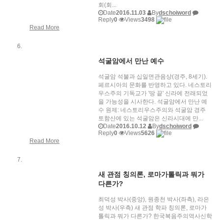
회(회...
Date
2016.11.03
By
dschoiword
Reply
0
Views
3498
Read More
석굴암에서 만난 예수
석굴암 석불과 십일면관음상(경주, 8세기).
페르시아의 문화를 반영하고 있다. 네스토리
우스주의 기독교가 '땅 끝' 신라에 전래되었
을 가능성을 시사한다. 석굴암에서 만난 예
수 원제: 네스토리우스주의와 석굴암 경주
토함산에 있는 석굴암은 신라시대에 만...
Date
2016.10.12
By
dschoiword
Reply
0
Views
5626
Read More
새 관점 칭의론, 로마가톨릭과 뭐가
다른가?
최덕성 박사(중앙), 원종천 박사(좌측), 라은
성 박사(우측) 새 관점 학파 칭의론, 로마가
톨릭과 뭐가 다른가? 한국복음주의역사신학