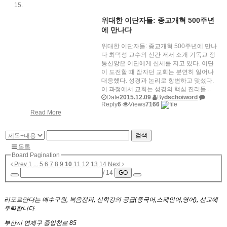
위대한 이단자들: 종교개혁 500주년
에 만나다
위대한 이단자들: 종교개혁 500주년에 만나
다 최덕성 교수의 신간 저서 소개 기독교 정
통신앙은 이단에게 신세를 지고 있다. 이단
이 도전할 때 잠자던 교회는 분연히 일어나
대응했다. 성경과 논리로 항변하고 맞섰다.
이 과정에서 교회는 성경의 핵심 진리들...
Date
2015.12.09
By
dschoiword
Reply
6
Views
7166
Read More
검색
목록
Board Pagination
Prev
1
...
5
6
7
8
9
10
11
12
13
14
Next
/ 14
GO
리포르만다는 예수구원, 복음전파, 신학강의 공급(중국어,스페인어,영어), 선교에
주력합니다.
부산시 연제구 중앙천로 85