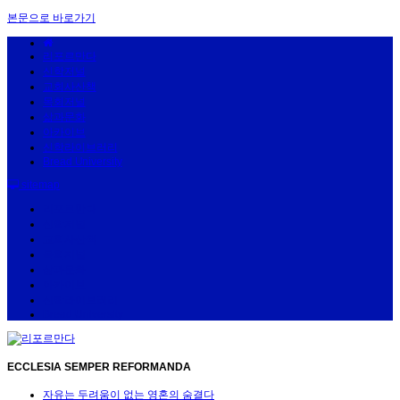
본문으로 바로가기
리포르만다
신학저널
교회사산책
목회저널
삶과문화
아카이브
신학라이브러리
Bread University
sitemap
리포르만다
신학저널
교회사산책
목회저널
삶과문화
아카이브
신학라이브러리
Bread University
ECCLESIA SEMPER REFORMANDA
자유는 두려움이 없는 영혼의 숨결다