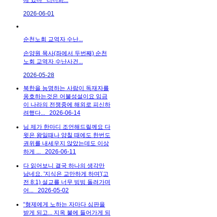
2026-06-01
순천노회 교역자 수난...
손양원 목사(좌에서 두번째) 순천
노회 교역자 수난사건...
2026-05-28
북한을 능명하는 사람이 독재자를
옹호하는것은 어불성설이요 임금
이 나라의 전쟁중에 해외로 피신하
려했다...
2026-06-14
님 제가 한마디 조언해드릴께요 다
윗은 왕일때나 양칠 때에도 한번도
권위를 내세우지 않았는데도 이상
하게 ...
2026-06-11
다 읽어보니 결국 하나의 생각만
남네요. '지식은 교만하게 하며'(고
전 8:1) 설교를 너무 빙빙 돌려가며
어...
2026-05-02
“형제에게 노하는 자마다 심판을
받게 되고... 지옥 불에 들어가게 되