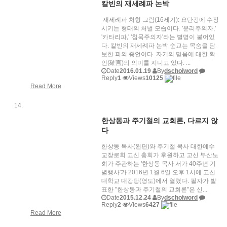
칼빈의 재세례파 논박
재세례파 처형 그림(16세기): 요단강에 수장
시키는 형태의 처벌 모습이다. '분리주의자,'
'카타리파,' '침묵주의자'라는 별명이 붙어있
다. 칼빈의 재세례파 논박 순교는 목숨을 담
보한 피의 증언이다. 자기의 믿음에 대한 확
언(確言)의 의미를 지니고 있다. ...
Date
2016.01.19
By
dschoiword
Reply
1
Views
10125
Read More
한상동과 주기철의 교회론, 다르지 않
다
한상동 목사(왼편)와 주기철 목사 대한예수
교장로회 고신 총회가 후원하고 고신 부산노
회가 주관하는 '한상동 목사 서가 40주년 기
념행사'가 2016년 1월 6일 오후 1시에 고신
대학교 대강당(영도)에서 열렸다. 필자가 발
표한 "한상동과 주기철의 교회론"은 신...
Date
2015.12.24
By
dschoiword
Reply
2
Views
6427
Read More