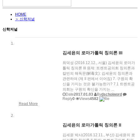
HOME
＞ 신학저널
신학저널
김세윤의 로마가톨릭 칭의론 III
최덕성 (2016.12.12., 서울) 김세윤의 로마가
톨릭 칭의론 III 원제: 트렌트공의회 칭의론과
칼빈의 해독문(解毒文): 김세윤의 칭의론과
관련하여 (제 II 편에서 이어짐) 7. 구원의 확
신을 가지는 것은 불가능한가? 7.1 트렌트공
의회는 구원의 확신을 가지는 ...
Date
2017.01.03
By
dschoiword
Reply
0
Views
4582
Read More
김세윤의 로마가톨릭 칭의론 II
김세윤 박사(2016.12.11., 부산) 김세윤의 로