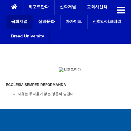
본문으로 바로가기
리포르만다
신학저널
교회사산책
목회저널
삶과문화
아카이브
신학라이브러리
Bread University
sitemap
ECCLESIA SEMPER REFORMANDA
자유는 두려움이 없는 영혼의 숨결다
HOME
＞ 목회저널
목회저널