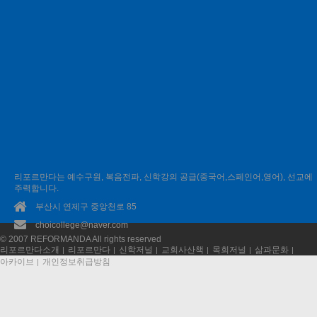
로그인
로그인 유지
ID/PW 찾기
|
회원가입
리포르만다는 예수구원, 복음전파, 신학강의 공급(중국어,스페인어,영어), 선교에
주력합니다.
부산시 연제구 중앙천로 85
choicollege@naver.com
© 2007 REFORMANDA All rights reserved
리포르만다소개
리포르만다
신학저널
교회사산책
목회저널
삶과문화
아카이브
개인정보취급방침