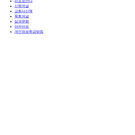
리포르만다
신학저널
교회사산책
목회저널
삶과문화
아카이브
개인정보취급방침