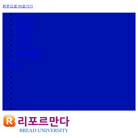
본문으로 바로가기
리포르만다
신학저널
교회사산책
목회저널
삶과문화
아카이브
신학라이브러리
Bread University
sitemap
리포르만다
신학저널
교회사산책
목회저널
삶과문화
아카이브
신학라이브러리
Bread University