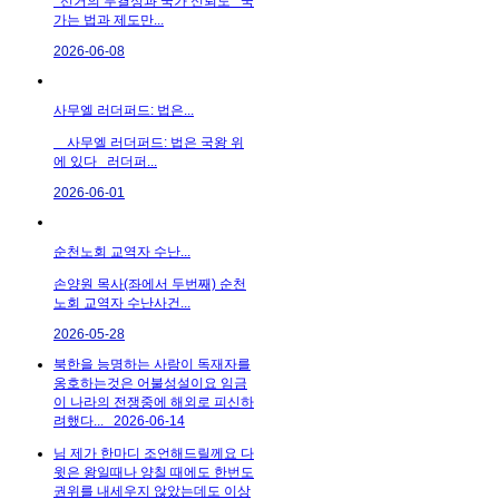
선거의 무결성과 국가 신뢰도 국
가는 법과 제도만...
2026-06-08
사무엘 러더퍼드: 법은...
사무엘 러더퍼드: 법은 국왕 위
에 있다 러더퍼...
2026-06-01
순천노회 교역자 수난...
손양원 목사(좌에서 두번째) 순천
노회 교역자 수난사건...
2026-05-28
북한을 능명하는 사람이 독재자를
옹호하는것은 어불성설이요 임금
이 나라의 전쟁중에 해외로 피신하
려했다...
2026-06-14
님 제가 한마디 조언해드릴께요 다
윗은 왕일때나 양칠 때에도 한번도
권위를 내세우지 않았는데도 이상