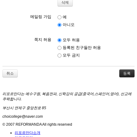
메일링 가입
예
아니오
쪽지 허용
모두 허용
등록된 친구들만 허용
모두 금지
취소
리포르만다는 예수구원, 복음전파, 신학강의 공급(중국어,스페인어,영어), 선교에
주력합니다.
부산시 연제구 중앙천로 85
choicollege@naver.com
© 2007 REFORMANDA All rights reserved
리포르만다소개