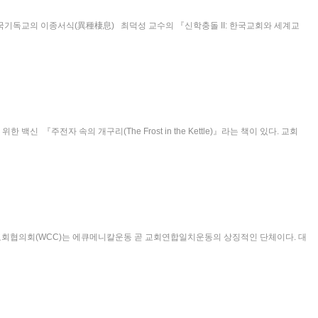
한국기독교의 이종서식(異種棲息) 최덕성 교수의 『신학충돌 II: 한국교회와 세계교
『주전자 속의 개구리(The Frost in the Kettle)』라는 책이 있다. 교회
교회협의회(WCC)는 에큐메니칼운동 곧 교회연합일치운동의 상징적인 단체이다. 대