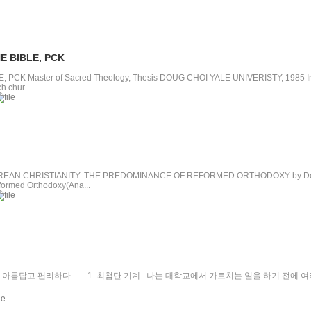
E BIBLE, PCK
K Master of Sacred Theology, Thesis DOUG CHOI YALE UNIVERISTY, 1985 Introduc
h chur...
 CHRISTIANITY: THE PREDOMINANCE OF REFORMED ORTHODOXY by Douglass Cho
formed Orthodoxy(Ana...
이 아름답고 편리하다 1. 최첨단 기계 나는 대학교에서 가르치는 일을 하기 전에 여러 