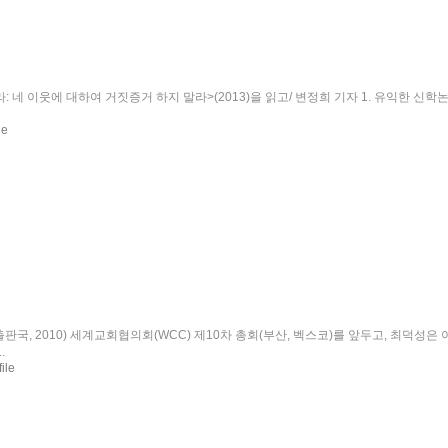
알라: 네 이웃에 대하여 거짓증거 하지 말라>(2013)을 읽고/ 변정희 기자 1. 유익
출판국, 2010) 세계교회협의회(WCC) 제10차 총회(부산, 벡스코)를 앞두고, 최덕성은
.