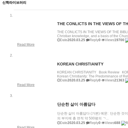
신학라이브러리
THE CONLICTS IN THE VIEWS OF TH
THE CONLICTS IN THE VIEWS OF THE BIBLE, PC
Christian knowledge, and a basis of the Churc
Date
2020.03.25
Reply
0
Views
19700
Read More
KOREAN CHRISTIANITY
KOREAN CHRISTIANITY Book Review KOREAN
Korean Christianity: The Predominance of Re
Date
2020.03.25
Reply
0
Views
21363
Read More
단순한 삶이 아름답다
단순한 삶이 아름답다 (가본) 예문: 단순한 것
의 부지에 총 면적 약 500평의 ㄱ...
Date
2020.03.25
Reply
0
Views
688
Read More