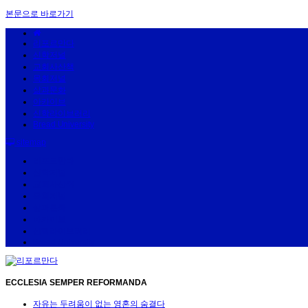
본문으로 바로가기
리포르만다
신학저널
교회사산책
목회저널
삶과문화
아카이브
신학라이브러리
Bread University
sitemap
리포르만다
신학저널
교회사산책
목회저널
삶과문화
아카이브
신학라이브러리
Bread University
ECCLESIA SEMPER REFORMANDA
자유는 두려움이 없는 영혼의 숨결다