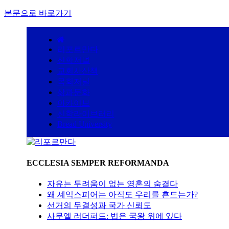
본문으로 바로가기
리포르만다
신학저널
교회사산책
목회저널
삶과문화
아카이브
신학라이브러리
Bread University
ECCLESIA SEMPER REFORMANDA
자유는 두려움이 없는 영혼의 숨결다
왜 셰익스피어는 아직도 우리를 흔드는가?
선거의 무결성과 국가 신뢰도
사무엘 러더퍼드: 법은 국왕 위에 있다