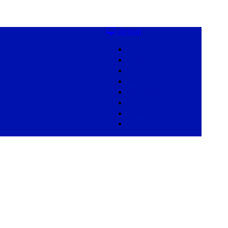
sitemap
리포르만다
신학저널
교회사산책
목회저널
삶과문화
아카이브
신학라이브러리
Bread University