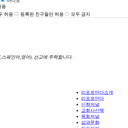
아니오
허용
두 허용
등록된 친구들만 허용
모두 금지
스페인어,영어), 선교에 주력합니다.
리포르만다소개
리포르만다
신학저널
교회사산책
목회저널
삶과문화