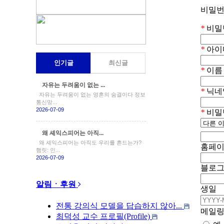
비밀번
*
비밀
*
아이
인기글
최신글
*
이름
자유는 두려움이 없는 ...
*
닉네
자유는 두려움이 없는 영혼의 숨결이다 정보
통신망...
2026-07-09
*
비밀
왜 셰익스피어는 아직...
왜 셰익스피어는 아직도 우리를 흔드는가?
홈페
햄릿: 인...
2026-07-09
블로
알림ㆍ후원
생일
전통 강의식 모델을 답습하지 않아...
메일링
최덕성 교수 프로필(Profile)