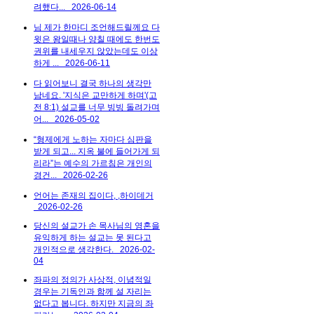
려했다...
2026-06-14
님 제가 한마디 조언해드릴께요 다
윗은 왕일때나 양칠 때에도 한번도
권위를 내세우지 않았는데도 이상
하게 ...
2026-06-11
다 읽어보니 결국 하나의 생각만
남네요. '지식은 교만하게 하며'(고
전 8:1) 설교를 너무 빙빙 돌려가며
어...
2026-05-02
“형제에게 노하는 자마다 심판을
받게 되고... 지옥 불에 들어가게 되
리라”는 예수의 가르침은 개인의
경건...
2026-02-26
언어는 존재의 집이다, ,하이데거
2026-02-26
당신의 설교가 손 목사님의 영혼을
유익하게 하는 설교는 못 된다고
개인적으로 생각한다.
2026-02-
04
좌파의 정의가 사상적, 이념적일
경우는 기독인과 함께 설 자리는
없다고 봅니다. 하지만 지금의 좌