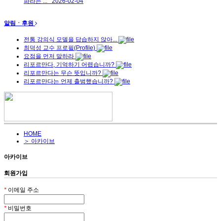
파라는 ...
2026-02-04
알림ㆍ후원
전통 강의식 모델을 답습하지 않아...
최덕성 교수 프로필(Profile)
요점을 먼저 말하라
리포르만다, 기억하기 어렵습니까?
리포르만다는 무슨 뜻입니까?
리포르만다는 언제 출범했습니까?
HOME
＞ 아카이브
아카이브
회원가입
*
이메일 주소
*
비밀번호