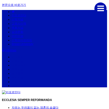
본문으로 바로가기
리포르만다
신학저널
교회사산책
목회저널
삶과문화
아카이브
신학라이브러리
Bread University
sitemap
리포르만다
신학저널
교회사산책
목회저널
삶과문화
아카이브
신학라이브러리
Bread University
ECCLESIA SEMPER REFORMANDA
자유는 두려움이 없는 영혼의 숨결다