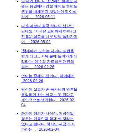
님 제가 한마디 조언해드릴께요 다
윗은 왕일때나 양칠 때에도 한번도
권위를 내세우지 않았는데도 이상
하게 ...
2026-06-11
다 읽어보니 결국 하나의 생각만
남네요. '지식은 교만하게 하며'(고
전 8:1) 설교를 너무 빙빙 돌려가며
어...
2026-05-02
“형제에게 노하는 자마다 심판을
받게 되고... 지옥 불에 들어가게 되
리라”는 예수의 가르침은 개인의
경건...
2026-02-26
언어는 존재의 집이다, ,하이데거
2026-02-26
당신의 설교가 손 목사님의 영혼을
유익하게 하는 설교는 못 된다고
개인적으로 생각한다.
2026-02-
04
좌파의 정의가 사상적, 이념적일
경우는 기독인과 함께 설 자리는
없다고 봅니다. 하지만 지금의 좌
파라는 ...
2026-02-04