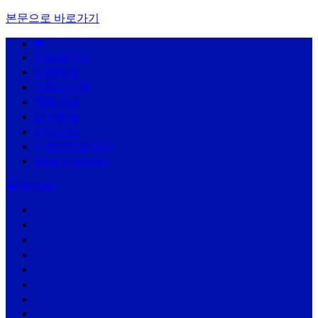
본문으로 바로가기
리포르만다
신학저널
교회사산책
목회저널
삶과문화
아카이브
신학라이브러리
Bread University
sitemap
리포르만다
신학저널
교회사산책
목회저널
삶과문화
아카이브
신학라이브러리
Bread University