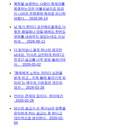
북한을 능명하는 사람이 독재자를
옹호하는것은 어불성설이요 임금
이 나라의 전쟁중에 해외로 피신하
려했다...
2026-06-14
님 제가 한마디 조언해드릴께요 다
윗은 왕일때나 양칠 때에도 한번도
권위를 내세우지 않았는데도 이상
하게 ...
2026-06-11
다 읽어보니 결국 하나의 생각만
남네요. '지식은 교만하게 하며'(고
전 8:1) 설교를 너무 빙빙 돌려가며
어...
2026-05-02
“형제에게 노하는 자마다 심판을
받게 되고... 지옥 불에 들어가게 되
리라”는 예수의 가르침은 개인의
경건...
2026-02-26
언어는 존재의 집이다, ,하이데거
2026-02-26
당신의 설교가 손 목사님의 영혼을
유익하게 하는 설교는 못 된다고
개인적으로 생각한다.
2026-02-
04