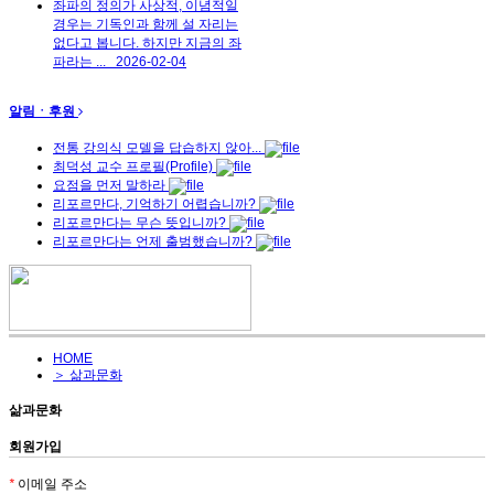
좌파의 정의가 사상적, 이념적일
경우는 기독인과 함께 설 자리는
없다고 봅니다. 하지만 지금의 좌
파라는 ...
2026-02-04
알림ㆍ후원
전통 강의식 모델을 답습하지 않아...
최덕성 교수 프로필(Profile)
요점을 먼저 말하라
리포르만다, 기억하기 어렵습니까?
리포르만다는 무슨 뜻입니까?
리포르만다는 언제 출범했습니까?
HOME
＞ 삶과문화
삶과문화
회원가입
*
이메일 주소