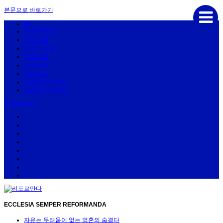
본문으로 바로가기
리포르만다
신학저널
교회사산책
목회저널
삶과문화
아카이브
신학라이브러리
Bread University
sitemap
리포르만다
신학저널
교회사산책
목회저널
삶과문화
아카이브
신학라이브러리
Bread University
ECCLESIA SEMPER REFORMANDA
자유는 두려움이 없는 영혼의 숨결다