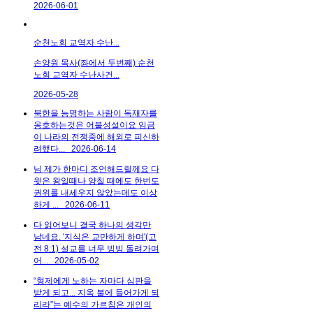
2026-06-01
순천노회 교역자 수난...
손양원 목사(좌에서 두번째) 순천
노회 교역자 수난사건...
2026-05-28
북한을 능명하는 사람이 독재자를
옹호하는것은 어불성설이요 임금
이 나라의 전쟁중에 해외로 피신하
려했다...
2026-06-14
님 제가 한마디 조언해드릴께요 다
윗은 왕일때나 양칠 때에도 한번도
권위를 내세우지 않았는데도 이상
하게 ...
2026-06-11
다 읽어보니 결국 하나의 생각만
남네요. '지식은 교만하게 하며'(고
전 8:1) 설교를 너무 빙빙 돌려가며
어...
2026-05-02
“형제에게 노하는 자마다 심판을
받게 되고... 지옥 불에 들어가게 되
리라”는 예수의 가르침은 개인의