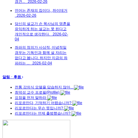
경건...
2026-02-26
언어는 존재의 집이다, ,하이데거
2026-02-26
당신의 설교가 손 목사님의 영혼을
유익하게 하는 설교는 못 된다고
개인적으로 생각한다.
2026-02-
04
좌파의 정의가 사상적, 이념적일
경우는 기독인과 함께 설 자리는
없다고 봅니다. 하지만 지금의 좌
파라는 ...
2026-02-04
알림ㆍ후원
전통 강의식 모델을 답습하지 않아...
최덕성 교수 프로필(Profile)
요점을 먼저 말하라
리포르만다, 기억하기 어렵습니까?
리포르만다는 무슨 뜻입니까?
리포르만다는 언제 출범했습니까?