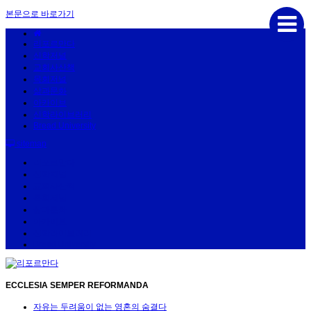
본문으로 바로가기
리포르만다
신학저널
교회사산책
목회저널
삶과문화
아카이브
신학라이브러리
Bread University
sitemap
리포르만다
신학저널
교회사산책
목회저널
삶과문화
아카이브
신학라이브러리
Bread University
ECCLESIA SEMPER REFORMANDA
자유는 두려움이 없는 영혼의 숨결다