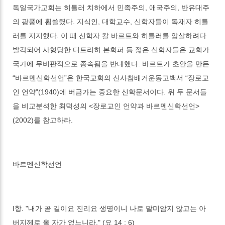
독일국가교회는
히틀러 치하에서
민족주의, 애국주의, 반유대주
의 광풍에 휩쓸렸다. 지식인, 대학교수, 신학자들이 독재자 히틀
러를 지지했다. 이 때 신학자 칼 바르트와 히틀러를 암살하려다
발각되어 사형당한 디트리히 본회퍼 등 젊은 신학자들은 교회가
국가에 무비판적으로 종속됨을 반대했다. 바르트가 초안을 만든
“바르멘신학선언”은 한국교회의 신사참배거운동고백서 “장로교
인 언약”(1940)에 버금가는 중요한 신학문서이다. 위 두 문서들
을 비교분석한 최덕성의 <장로교인 언약과 바르멘신학선언>
(2002)를 참고하라.
바르멘신학선언
I항. "내가 곧 길이요 진리요 생명이니 나로 말미암지 않고는 아
버지께로 올 자가 없느니라." (요 14 : 6)