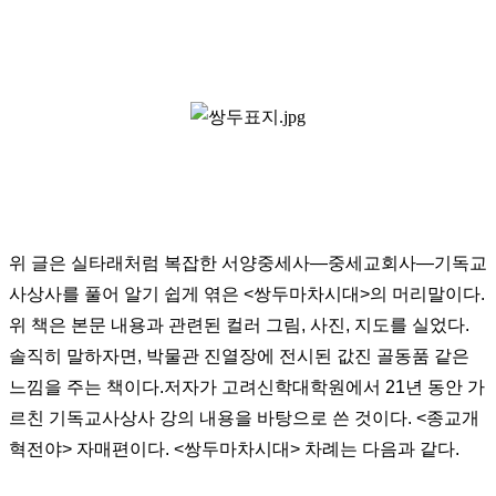
위 글은 실타래처럼 복잡한 서양중세사
―
중세교회사
―
기독교
사상사를 풀어 알기 쉽게 엮은
<
쌍두마차시대
>
의 머리말이다
.
위 책은 본문 내용과 관련된 컬러 그림
,
사진
,
지도를 실었다
.
솔직히 말하자면
,
박물관 진열장에 전시된 값진 골동품 같은
느낌을 주는 책이다
.
저자가 고려신학대학원에서 21년 동안 가
르친 기독교사상사 강의 내용을 바탕으로 쓴 것이다
. <
종교개
혁전야
>
자매편이다
. <
쌍두마차시대
>
차례는 다음과 같다
.