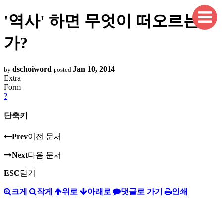
'역사' 하면 무엇이 떠오르는
가?
dschoiword
Jan 10, 2014
by
posted
Extra
Form
?
단축키
Prev
이전 문서
Next
다음 문서
ESC
닫기
크게
작게
위로
아래로
댓글로 가기
인쇄