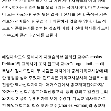
거대한 인간 피라미드에서 그 이전 세대 사람들의 어깨 위에
선다
.
학자는 피라미드를 오르내리는 곡예사이다
.
다른 사람들
이 모은 자료와 탐구해 놓은 결과에 신세를 진다
.
축적된 기존
정보와 선배들의 연구업적에 의존하지 않을 수 없다
.
어느 정
도로 의존했는가를 밝히는 것조차 어렵다
.
선배 학자들의 노력
과 수고에 존경과 감사를 표한다
.
예일대학교의 중세사가 자코슬라브 펠리칸 교수
(Jacoslav
Pelikan)
와 교리사가 조지 린드벡 교수
(George Lindbeck)
께
특별히 감사드린다
.
두 사람은 저자에게 중세기독교사상에 대
한 통찰을 심어 주었다
.
린드벡은 기독교사상사와 안셀무스를
전공한 역사신학자이다
. ‘
어거스틴에서 종교개혁전야까지
,’
‘
어거스틴 신학
,’ ‘
종교개혁신앙고백
’
등의 강의로 일관된 논리
와 지적 기풍이 무엇인가를 보여 주었다
.
기독교 역사를 가르
친 예일대학교의 찰스 포만 교수
(Charles Forman)
와 종교개