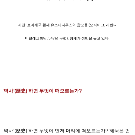
사진
:
로마제국 황제 유스티니우스와 참모들
(
모자이크
, 라벤나
비탈레교회당,
547년 무렵
).
황제가
성반을 들고 있다
.
‘
역사
’(
歷史
)
하면 무엇이 떠오르는가
?
‘
역사
’(
歷史
)
하면 무엇이 먼저 머리에 떠오르는가
?
해묵은 먼