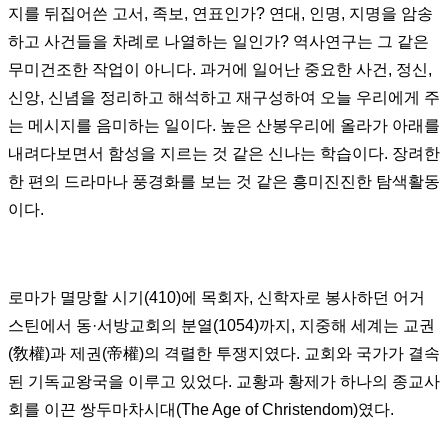
지를 뒤집어쓴 고서
,
족보
,
연표인가
?
연대
,
인명
,
지명을 암송
하고 사건들을 차례로 나열하는 일인가
?
역사연구는 그 같은
무미건조한 작업이 아니다
.
과거에 일어난 중요한 사건
,
정신
,
신앙
,
신념을 정리하고 해석하고 재구성하여 오늘 우리에게 주
는 메시지를 음미하는 일이다
.
높은 산봉우리에 올라가 아래를
내려다보면서 함성을 지르는 것 같은 신나는 학습이다
.
장려한
한 편의 드라마나 풍경화를 보는 것 같은 흥미진진한 탐색활동
이다
.
로마가 멸망할 시기
(410)
에 목회자
,
신학자로 봉사하던 어거
스틴에서 동
·
서방교회의 분열
(1054)
까지
,
지중해 세계는 교권
(
敎權
)
과 제권
(
帝權
)
의 격렬한 투쟁지였다
.
교회와 국가가 결속
된 기독교왕국을 이루고 있었다
.
교황과 황제가 하나의 종교사
회를 이끈 쌍두마차시대
(The Age of Christendom)
였다
.