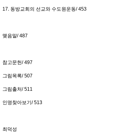
17.
동방교회의 선교와 수도원운동
/ 453
맺음말
/ 487
참고문헌
/ 497
그림목록
/ 507
그림출처
/ 511
인명찾아보기
/ 513
최덕성