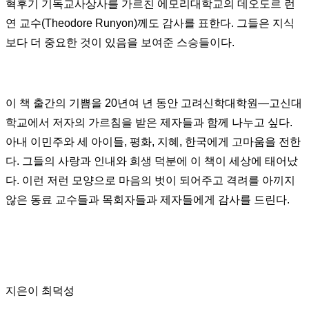
혁후기 기독교사상사를 가르친 에모리대학교의 데오도르 런
연 교수
(Theodore Runyon)
께도 감사를 표한다
.
그들은 지식
보다 더 중요한 것이 있음을 보여준 스승들이다
.
이 책 출간의 기쁨을
20
년여 년 동안 고려신학대학원
―
고신대
학교에서 저자의 가르침을 받은 제자들과 함께 나누고 싶다
.
아내 이민주와 세 아이들
,
평화
,
지혜
,
한국에게 고마움을 전한
다
.
그들의 사랑과 인내와 희생 덕분에 이 책이 세상에 태어났
다
.
이런 저런 모양으로 마음의 벗이 되어주고 격려를 아끼지
않은 동료 교수들과 목회자들과 제자들에게 감사를 드린다
.
지은이 최덕성