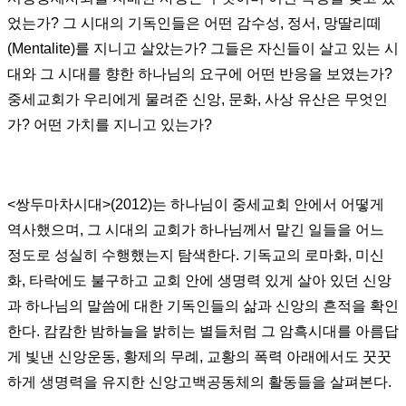
었는가
?
그 시대의 기독인들은 어떤 감수성
,
정서
,
망딸리떼
(Mentalite)
를 지니고 살았는가
?
그들은 자신들이 살고 있는 시
대와 그 시대를 향한 하나님의 요구에 어떤 반응을 보였는가
?
중세교회가 우리에게 물려준 신앙
,
문화
,
사상 유산은 무엇인
가
?
어떤 가치를 지니고 있는가
?
<
쌍두마차시대
>(2012)
는 하나님이 중세교회 안에서 어떻게
역사했으며
,
그 시대의 교회가 하나님께서 맡긴 일들을 어느
정도로 성실히 수행했는지 탐색한다
.
기독교의 로마화
,
미신
화
,
타락에도 불구하고 교회 안에 생명력 있게 살아 있던 신앙
과 하나님의 말씀에 대한 기독인들의 삶과 신앙의 흔적을 확인
한다
.
캄캄한 밤하늘을 밝히는 별들처럼 그 암흑시대를 아름답
게 빛낸 신앙운동
,
황제의 무례
,
교황의 폭력 아래에서도 꿋꿋
하게 생명력을 유지한 신앙고백공동체의 활동들을 살펴본다
.