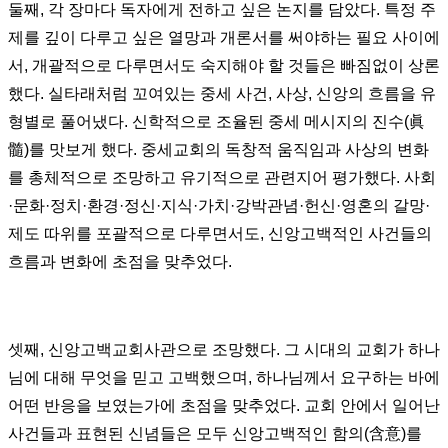
둘째
,
각 장마다 독자에게 전하고 싶은 논지를 담았다
.
특정 주
제를 깊이 다루고 싶은 열망과 개론서를 써야하는 필요 사이에
서
,
개괄적으로 다루면서도 숙지해야 할 것들은 빠짐없이 상론
했다
.
실타래처럼 꼬여있는 중세 사건
,
사상
,
신앙의 흐름을 유
형별로 풀어냈다
.
신학적으로 조율된 중세 메시지의 진수
(
眞
髓
)
를 맛보게 했다
.
중세교회의 독창적 움직임과 사상의 변화
를 총체적으로 조망하고 유기적으로 관련지어 평가했다
.
사회
·
문화
·
정치
·
환경
·
정신
·
지식
·
가치
·
강박관념
·
헌신
·
영혼의 갈망
·
제도 따위를 포괄적으로 다루면서도
,
신앙고백적인 사건들의
흐름과 변화에 초점을 맞추었다
.
셋째
,
신앙고백교회사관으로 조망했다
.
그 시대의 교회가 하나
님에 대해 무엇을 믿고 고백했으며
,
하나님께서 요구하는 바에
어떤 반응을 보였는가에 초점을 맞추었다
.
교회 안에서 일어난
사건들과 표현된 신념들은 모두 신앙고백적인 함의
(
含意
)
를