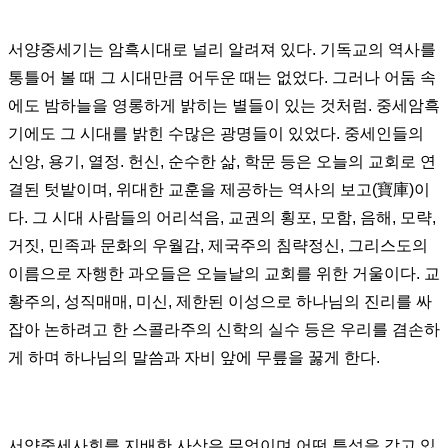
서양중세기는 암흑시대로 널리 알려져 있다
.
기독교의 역사를
통틀어 볼 때 그 시대만큼 어두운 때는 없었다
.
그러나 어둠 속
에도 밤하늘을 영롱하게 밝히는 별들이 있는 것처럼
.
중세암흑
기에도 그 시대를 밝힌 수많은 광명들이 있었다
.
중세인들의
신앙
,
용기
,
열정
.
헌신
,
순수한 삶
,
학문 등은 오늘의 교회로 연
결된 텃밭이며
,
위대한 교훈을 제공하는 역사의 보고
(
寶庫
)
이
다
.
그 시대 사람들의 어리석음
,
교권의 횡포
,
모함
,
음해
,
모략
,
거짓
,
민족과 문화의 우월감
,
제국주의 침략정신
,
그리스도의
이름으로 자행한 과오들은 오늘날의 교회를 위한 거울이다
.
교
황주의
,
성직매매
,
미신
,
제한된 이성으로 하나님의 진리를 싸
잡아 논하려고 한 스콜라주의 신학의 실수 등은 우리를 겸손하
게 하며 하나님의 말씀과 자비 앞에 무릎을 꿇게 한다
.
서양중세사회를 지배한 사상은 무엇이며 어떤 특성을 갖고 있