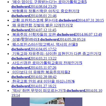
'예수 없이도 구원받는다'는 로마가톨릭교회
5
dschoiword
2014.08.04 23:29
박형룡의 정통신학은 아직도 중요한가?
2
dschoiword
2014.08.01 21:46
교황 프란치스코께 묻는다
1
dschoiword
2014.07.31 20:15
왜 유럽연합 깃발의 별은 12개인가?
2
dschoiword
2014.07.12 11:45
복음주의 신학자들의 오판
dschoiword
2014.06.07 12:49
성별(聖別)하라
3
dschoiword
2014.05.28 05:24
웨스트민스터신앙고백서, 역사의 선물
3
dschoiword
2014.04.05 17:52
기독교와 자유주의: 상이한 표현인가 다른 종교인가?
2
dschoiword
2014.03.21 13:22
사도신경은 로마가톨릭교회의 잔재인가?
5
dschoiword
2014.03.11 07:26
이단보다 더 유해한 복음주의자들
2
dschoiword
2014.02.28 08:42
한국교회 안의 4대 이단을 아십니까?
6
dschoiword
2014.01.27 16:21
'역사' 하면 무엇이 떠오르는가?
3
dschoiword
2014.01.10
19:14