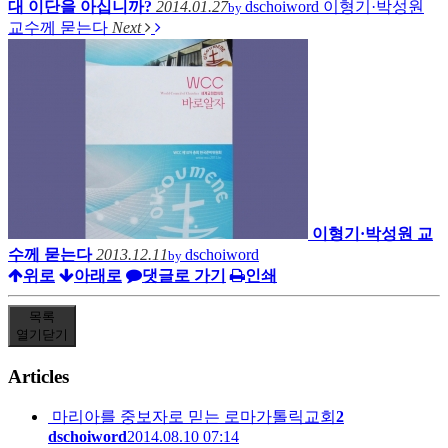
대 이단을 아십니까?
2014.01.27
dschoiword
이형기·박성원
by
교수께 묻는다
Next
이형기·박성원 교
수께 묻는다
2013.12.11
dschoiword
by
위로
아래로
댓글로 가기
인쇄
목록
열기
닫기
Articles
마리아를 중보자로 믿는 로마가톨릭교회
2
dschoiword
2014.08.10 07:14