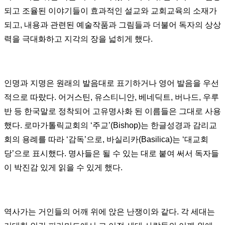
되고 조율된 이야기들이 효과적인 설교와 교회교육의 소재가
되고
,
내용과 관련된 예술작품과 그림들과 더불어 독자의 상상
력을 극대화하고 지각의 장을 넓히게 했다
.
인명과 지명은 원래의 발음대로 표기하거나 영어 발음을 우선
적으로 따랐다
.
어거스틴
,
유스티니안
,
베네딕트
,
버나드
,
우루
반 등 한국말로 정착되어 고유명사화 된 이름들은 그대로 사용
했다
.
로마가톨릭교회의
‘
주교
’(Bishop)
는 한글성경과 감리교
회의 용례를 따라
‘
감독
’
으로
,
바실리카
(Basilica)
는
‘
대교회
당
’
으로 표시했다
.
명사들은 될 수 있는 대로 붙여 써서 독자들
이 박진감 있게 읽을 수 있게 했다
.
역사가는 거인들의 어깨 위에 앉은 난쟁이와 같다
.
각 세대는