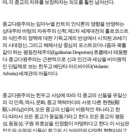
며
각 종교의 자유를 보장하자는 의도를 훨씬 넘어선다
,
.
종교다원주의는 임마누엘 칸트의 인식론의 영향을 반영하는
상대주의 바탕의 자유주의 신학
제
차 세계대전의 홀로코스트
,
2
와 식민주의 정책에 대한 기독교계의 반성에서 시작된
세기
20
의 시대정신
그리고 해체사상 중심의 포스트모더니즘과 궤를
,
같이 하는 평등전제주의
흐름에서 태동했
(Egalitarian Despotism)
다
종교다원주의는 근본적으로 신과 인간과 세상을 비이원적
.
인 단일체로 보는 힌두교 베단타 아드바이타
(Vedantic
세계관의 아들이다.
Advaita)
종교다원주의는 힌두교 사상에 따라 각 종교의 신들을 유일신
의 각 민족
역사
문화
종교 맥락마다의 서로 다른 현현
顯
,
,
,
((
顯
나타남
이며
모든 종교의 신들이 비원적인 하나라고 한
,
)
,
다
따라서 모든 종교가 동일동가라고 한다
모든 종교의 평등
.
.
성
동등성
구원 유효성을 인정함이 마땅하다고 한다
이 사상은
,
,
.
인도의 수억의 신들이 최고의 신 브라만의 다양한 현현이라고