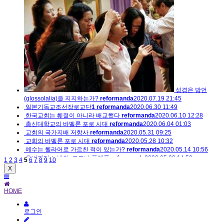
성경은 방언
(glossolalia)을 지지하는가?
reformanda
2020.07.19 21:45
일본기독교조선장로교단
1
reformanda
2020.06.30 11:49
한국교회는 훼절이 아니라 배교했다
reformanda
2020.06.10 12:28
총신대학교의 바벨론 포로 시대
reformanda
2020.06.04 01:03
교회의 국가지배 저항사
reformanda
2020.05.31 09:25
교회의 바벨론 포로 시대
reformanda
2020.05.28 10:32
예수는 헬라어로 가르친 적이 있는가?
reformanda
2020.05.14 10:56
유비쿼터스 방언, 코로나 플랫폼
reformanda
2020.05.03 14:59
1
2
3
4
5
6
7
8
9
10
X
HOME
로그인