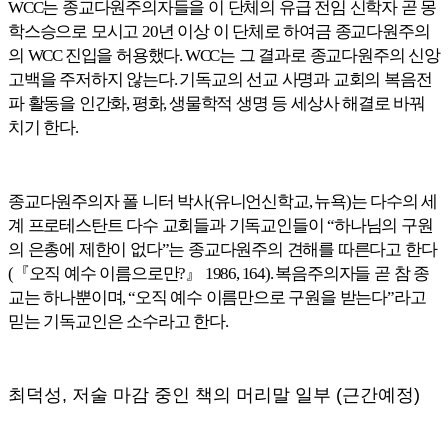
는 종교다원주의자들을 이 단체의 유급 전임 신학자 곧 몽
WCC
학스승으로 모시고
년 이상 이 단체로 하여금 종교다원주의
20
의
진입을 허용했다
는 그 결과로 종교다원주의 신앙
WCC
. WCC
고백을 주저하지 않는다
기독교의 선교 사명과 교회의 복음전
.
파 활동을 인간화
평화
생물학적 생명 등 세상사 해결로 바꿔
,
,
치기 한다
.
종교다원주의자 폴 니터 박사
유니언신학교
뉴욕
는 다수의 세
(
,
)
계 프로테스탄트 다수 교회들과 기독교인들이
하나님의 구원
“
의 은총에 제한이 없다
는 종교다원주의 견해를 따른다고 한다
”
『
오직 예수 이름으로만
』
복음주의자들 곧 참 종
(
?
1986, 164).
교는 하나뿐이며
오직 예수 이름만으로 구원을 받는다
라고
, “
”
믿는 기독교인은 소수라고 한다
.
최덕성, 저술 마감 중인 책의 머리말 일부 (근간예정)