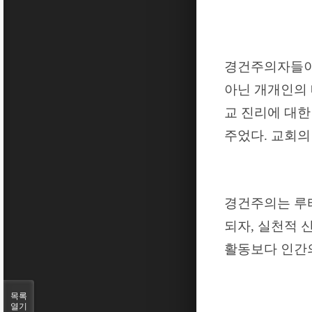
경건주의자들
아닌 개개인의
교 진리에 대한
주었다
.
교회의
경건주의는 루
되자
,
실천적 신
활동보다 인간
목록
열기