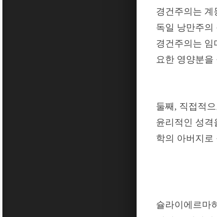
경건주의는 계
독일 낭만주의
경건주의는 임
요한 영양분을
둘째
,
직접적
윤리적인 성격
학의 아버지로
슐라이에르마허