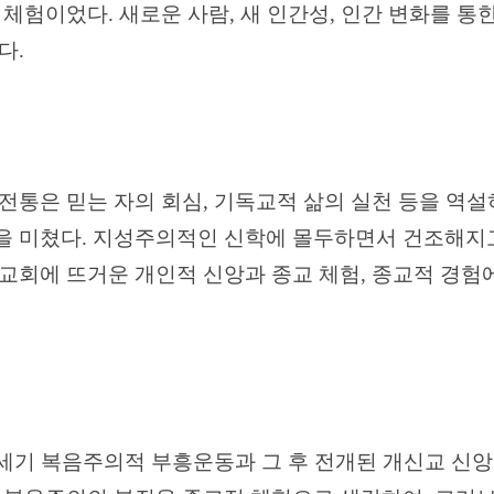
생 체험이었다
.
새로운 사람
,
새 인간성
,
인간 변화를 통
었다
.
전통은 믿는 자의 회심
,
기독교적 삶의 실천 등을 역설
을 미쳤다
.
지성주의적인 신학에 몰두하면서 건조해지
교회에 뜨거운 개인적 신앙과 종교 체험
,
종교적 경험
세기 복음주의적 부흥운동과 그 후 전개된 개신교 신