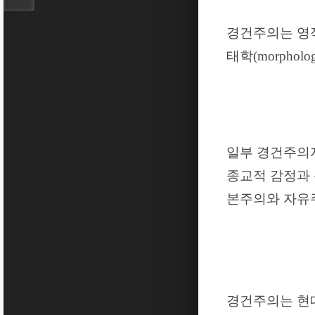
경건주의는 영
태학
(morpholo
일부 경건주의
종교적 감정과
본주의와 자유주
경건주의는 현