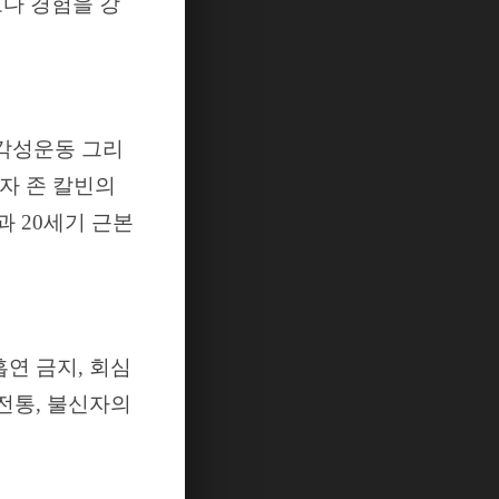
다 경험을 강
 각성운동 그리
자 존 칼빈의
과
20
세기 근본
흡연 금지
,
회심
 전통
,
불신자의