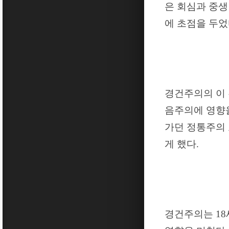
은 회심과 중
에 초점을 두
경건주의의 이 
음주의에 영향
가던 정통주의 
게 했다
.
경건주의는
18