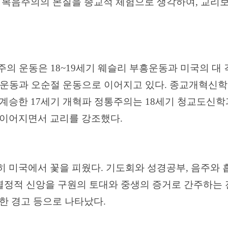
.
복음주의의 본질을 종교적 체험으로 생각하여
,
교리보
주의 운동은
18~19
세기 웨슬리 부흥운동과 미국의 대
운동과 오순절 운동으로 이어지고 있다
.
종교개혁신학
 계승한
17
세기 개혁파 정통주의는
18
세기 청교도신학
 이어지면서 교리를 강조했다
.
히 미국에서 꽃을 피웠다
.
기도회와 성경공부
,
음주와 
열정적 신앙을 구원의 토대와 중생의 증거로 간주하는
한 경고 등으로 나타났다
.