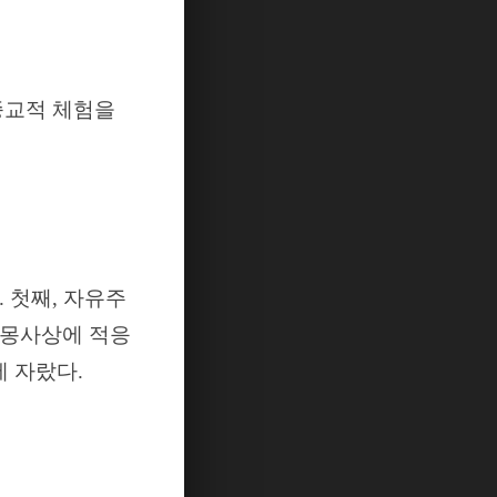
종교적 체험을
.
첫째
,
자유주
계몽사상에 적응
에 자랐다
.