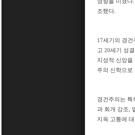
영향을 미쳤다
조했다
.
17
세기의 경건
고
20
세기 성결
지성적 신앙을
주의 신학으로
경건주의는 특
과 회개 강조
,
지옥 고통에 대