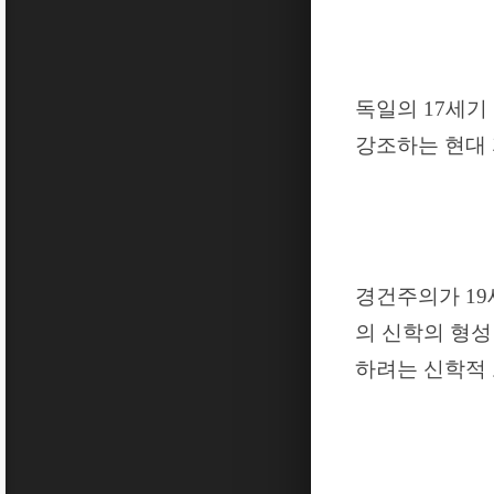
독일의
17
세기
강조하는 현대
경건주의가
19
의 신학의 형성
하려는 신학적