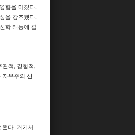
 영향을 미쳤다
.
성을 강조했다
.
신학 태동에 필
주관적
,
경험적
,
 자유주의 신
접했다
.
거기서