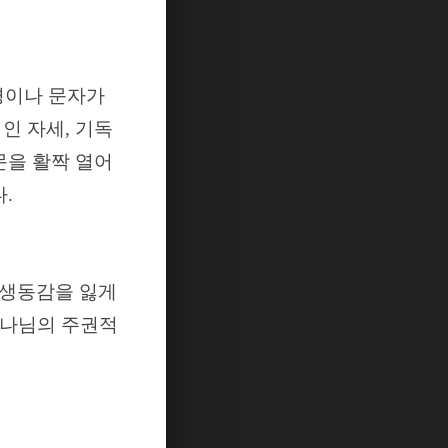
경이나 문자가
적인 자세
,
기독
문을 활짝 열어
다
.
 생동감을 잃게
나님의 주권적