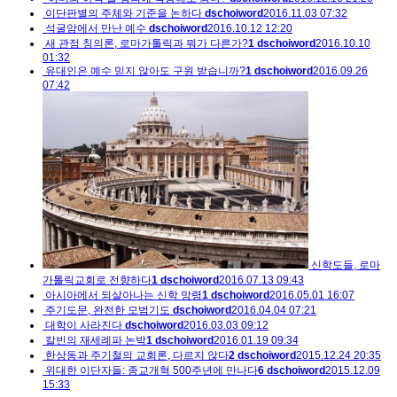
이단판별의 주체와 기준을 논하다
dschoiword
2016.11.03 07:32
석굴암에서 만난 예수
dschoiword
2016.10.12 12:20
새 관점 칭의론, 로마가톨릭과 뭐가 다른가?
1
dschoiword
2016.10.10
01:32
유대인은 예수 믿지 않아도 구원 받습니까?
1
dschoiword
2016.09.26
07:42
신학도들, 로마
가톨릭교회로 전향하다
1
dschoiword
2016.07.13 09:43
아시아에서 되살아나는 신학 망령
1
dschoiword
2016.05.01 16:07
주기도문, 완전한 모범기도
dschoiword
2016.04.04 07:21
대학이 사라진다
dschoiword
2016.03.03 09:12
칼빈의 재세례파 논박
1
dschoiword
2016.01.19 09:34
한상동과 주기철의 교회론, 다르지 않다
2
dschoiword
2015.12.24 20:35
위대한 이단자들: 종교개혁 500주년에 만나다
6
dschoiword
2015.12.09
15:33