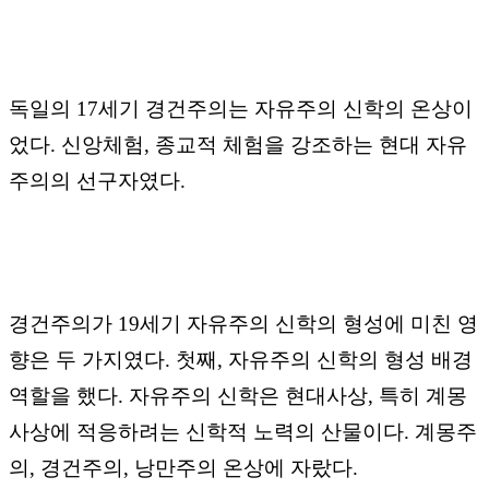
독일의
17
세기 경건주의는 자유주의 신학의 온상이
었다
.
신앙체험
,
종교적 체험을 강조하는 현대 자유
주의의 선구자였다
.
경건주의가
19
세기 자유주의 신학의 형성에 미친 영
향은 두 가지였다
.
첫째
,
자유주의 신학의 형성 배경
역할을 했다
.
자유주의 신학은 현대사상
,
특히 계몽
사상에 적응하려는 신학적 노력의 산물이다
.
계몽주
의
,
경건주의
,
낭만주의 온상에 자랐다
.