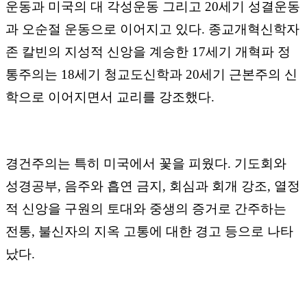
운동과 미국의 대 각성운동 그리고
20
세기 성결운동
과 오순절 운동으로 이어지고 있다
.
종교개혁신학자
존 칼빈의 지성적 신앙을 계승한
17
세기 개혁파 정
통주의는
18
세기 청교도신학과
20
세기 근본주의 신
학으로 이어지면서 교리를 강조했다
.
경건주의는 특히 미국에서 꽃을 피웠다
.
기도회와
성경공부
,
음주와 흡연 금지
,
회심과 회개 강조
,
열정
적 신앙을 구원의 토대와 중생의 증거로 간주하는
전통
,
불신자의 지옥 고통에 대한 경고 등으로 나타
났다
.