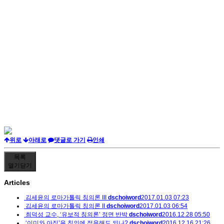
위로
아래로
댓글로 가기
인쇄
목록
열기
닫기
Articles
김세윤의 로마가톨릭 칭의론 III
dschoiword
2017.01.03 07:23
김세윤의 로마가톨릭 칭의론 II
dschoiword
2017.01.03 06:54
최덕성 교수, ‘유보적 칭의론’ 정면 반박
dschoiword
2016.12.28 05:50
‘이미와 아직’을 칭의에 적용해도 되나?
dschoiword
2016.12.16 21:26