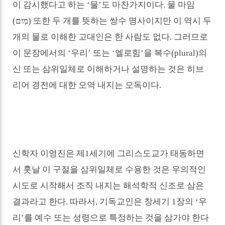
이 감시했다고 하는
‘
물
’
도 마찬가지이다
.
물 마임
(
מַיִם
)
또한 두 개를 뜻하는 쌍수 명사이지만 이 역시 두
개의 물로 이해한 고대인은 한 사람도 없다
.
그러므로
이 문장에서의
‘
우리
’
또는
‘
엘로힘
’
을 복수
(plural)
의
신 또는 삼위일체로 이해하거나 설명하는 것은 히브
리어 경전에 대한 오역 내지는 오독이다
.
신학자 이영진은 제
1
세기에 그리스도교가 태동하면
서 훗날 이 구절을 삼위일체로 수용한 것은 우의적인
시도로 시작해서 조직 내지는 해석학적 신조로 삼은
결과라고 한다
.
따라서
,
기독교인은 창세기
1
장의
‘
우
리
’
를 예수 또는 성령으로 특정하는 것을 삼가야 한다