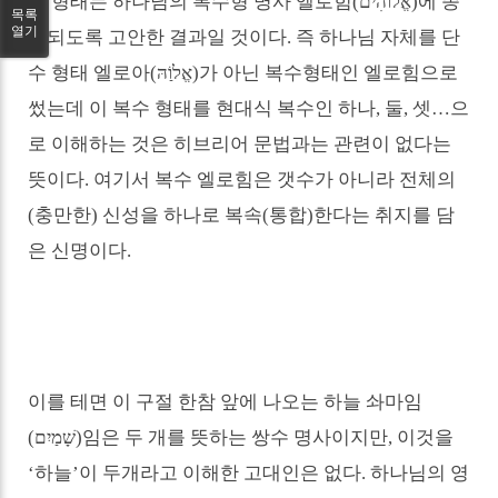
법 형태는 하나님의 복수형 명사 엘로힘
(
אֱלוֹהִים
)
에 종
목록
열기
속되도록 고안한 결과일 것이다
.
즉 하나님 자체를 단
수 형태 엘로아
(
אֱלוַֹהּ
)
가 아닌 복수형태인 엘로힘으로
썼는데 이 복수 형태를 현대식 복수인 하나
,
둘
,
셋
…
으
로 이해하는 것은 히브리어 문법과는 관련이 없다는
뜻이다
.
여기서 복수 엘로힘은 갯수가 아니라 전체의
(
충만한
)
신성을 하나로 복속
(
통합
)
한다는 취지를 담
은 신명이다
.
이를 테면 이 구절 한참 앞에 나오는 하늘 솨마임
(
שָׁמַיִם
)
임은 두 개를 뜻하는 쌍수 명사이지만
,
이것을
‘
하늘
’
이 두개라고 이해한 고대인은 없다
.
하나님의 영