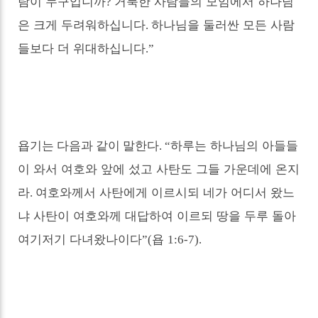
람이 누구입니까
거룩한 사람들의 모임에서 하나님
?
은 크게 두려워하십니다
하나님을 둘러싼 모든 사람
.
들보다 더 위대하십니다
.”
하루는 하나님의 아들들
욥기는 다음과 같
이 말한다
.
“
이 와서 여호와 앞에 섰고 사탄도 그들 가운데에 온지
라
여호와께서 사탄에게 이르시되 네가 어디서 왔느
.
냐 사탄이 여호와께 대답하여 이르되 땅을 두루 돌아
여기저기 다녀왔나이다
욥
”(
1:6-7).