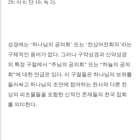
29;
사
6;
단
10;
눅
2).
성경에는
‘
하나님의 공의회
’
또는
‘
천상어전회의
’
라는
구체적인 용어가 없다
.
그러나 구약성경과 신약성경
의 특정 구절에서
“
주님의 공의회
”
또는
“
하늘의 공의
회
”
에 대한 언급은 있다
.
이 구절들은 하나님의 보좌를
둘러싸고 하나님의 조언에 참여하는 천사와 다른 천
상의 피조물들을 포함한 신적인 존재들의 천국 집회
를 의미한다
.