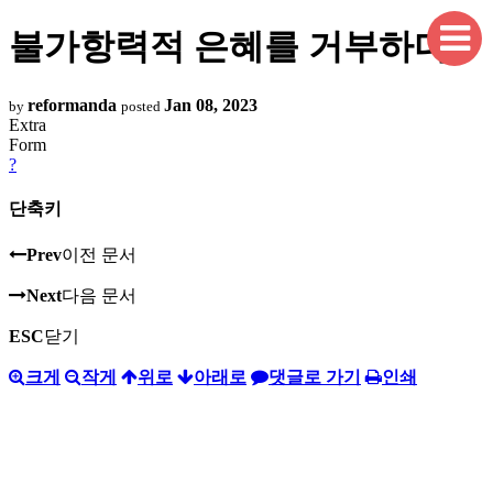
불가항력적 은혜를 거부하다
reformanda
Jan 08, 2023
by
posted
Extra
Form
?
단축키
Prev
이전 문서
Next
다음 문서
ESC
닫기
크게
작게
위로
아래로
댓글로 가기
인쇄