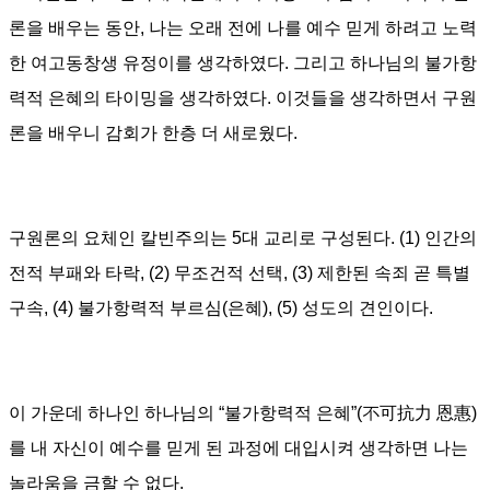
론을 배우는 동안, 나는 오래 전에 나를 예수 믿게 하려고 노력
한 여고동창생 유정이를 생각하였다
.
그리고 하나님의 불가항
력적 은혜의 타이밍을 생각하였다. 이것들을 생각하면서 구원
론을 배우니 감회가 한층 더 새로웠다
.
구원론의 요체인 칼빈주의는
5
대 교리로 구성된다
. (1)
인간의
전적 부패와 타락
, (2)
무조건적 선택
, (3)
제한된 속죄 곧 특별
구속
, (4)
불가항력적 부르심
(
은혜
), (5)
성도의 견인이다
.
이 가운데 하나인 하나님의
“
불가항력적 은혜
”(
不可抗力 恩惠
)
를 내 자신이 예수를 믿게 된 과정에 대입시켜 생각하면 나는
놀라움을 금할 수 없다
.