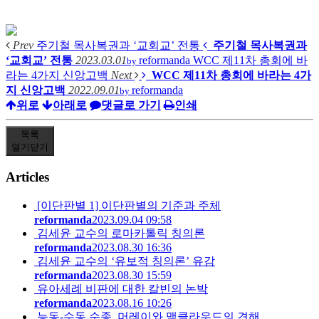
Prev
주기철 목사복권과 ‘교회교’ 전통
주기철 목사복권과
‘교회교’ 전통
2023.03.01
reformanda
WCC 제11차 총회에 바
by
라는 4가지 신앙고백
Next
WCC 제11차 총회에 바라는 4가
지 신앙고백
2022.09.01
reformanda
by
위로
아래로
댓글로 가기
인쇄
목록
열기
닫기
Articles
[이단판별 1] 이단판별의 기준과 주체
reformanda
2023.09.04 09:58
김세윤 교수의 로마카톨릭 칭의론
reformanda
2023.08.30 16:36
김세윤 교수의 ‘유보적 칭의론’ 유감
reformanda
2023.08.30 15:59
유아세례 비판에 대한 칼빈의 논박
reformanda
2023.08.16 10:26
능동-수동 순종, 머레이와 맥클라우드의 견해