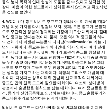
동의 봉사 목적의 연대 형성에 도움을 줄 수 있다고 생각한 것
같다. 마음이 약한 성도들에게 상처를 주지 않으려고 취소시켰
을 것으로 보인다.
4. WCC 초대 총무 비셔트 후프트가 정리하는 이 단체의 ‘대화’
개념 여섯 가지를 다시 점검해 보자. 첫째, 모든 종교가 본질적
으로 주관적인 경험의 결과라는 가정에 기초한 대화이다. 절대
적인 종교는 없다는 것이다. 둘째, 모든 역사적 종교들이 하나
의 전체에서 파생된 부분들의 나타남(manifestation)이라는 개
념의 대화이다. 종교는 본래 하나인데, 역사 안에서 여러 갈래
도 나타났다는 것이다. 셋째, 하나의 보편적 종교를 창설할 시
간이 왔다고 보는 시각으로 진행하는 대화이다. 세계종교 통합
을 위한 종교 에큐메니칼 운동이다. 넷째, 타종교인들은 그리
스도를 모르지만 그들도 모두 진정한 의미의 그리스도인이라
는 생각을 가지고 하는 대화이다. 익명의 그리스도 개념의 대
화이다. 다섯째는 상호이해와 만남과 친교 목적의 대화이다.
종교인 간의 친목 도모에 필요한 대화이다. 여섯째, 상대방의
관점에서 출발함을 원칙으로 삼는 대화이다. 여러 종교들을 동
격, 동가의 신앙공동체로 인정하는 대화이다. 종교혼합주의와
종교다원주의로 발전하는 단계의 대화이다.
5. 비셔트 후프트는 다섯 번째와 여섯 번째의 대화를 지지한