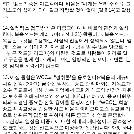
회개 없는 개종은 이교적이다. 바울은 “내게는 우리 주 예수 그
리스도의 십자가 외에 결코 자랑할 것이 없다”(갈 6:14)고 말했
다.
14. 엘렝틱스 접근방 식은 타종교에 대한 바울의 관점과 일치
한다. 복음전도는 케리그마(고전 1:21) 활동이다. 복음전도나
복음은 그것을 수용하는 사람의 입장에서 정의되지 않는다. 엘
렝틱스는 세상이 자기 지혜로 하나님을 알 수 없는 탓으로 하
나님은 전도(케리그마)의 미련한 것으로 사람들이 진리를 알
고 구원을 받게 한다. 케리그마는 일방적인 선포이다. 변론, 논
쟁, 심의를 허락하지 않는다.
13. 예장 통합은 WCC의 “성취론”을 옹호한다(<복음적 에큐메
니칼 신앙>(2021). 금주섭 박사는 "종교 간의 대화는 기독교가
소수 종교로서 박해 받는 지역에서 교회와 성도의 신앙의 자유
와 보호를 위해 필수적인 선교입니다"라고 하고서 종교다원주
의와 직결된 중요한 신학 용어를 등장시킨다. “WCC는 희랍
종교의 종교성을 인정한 사도 바울의 아레오파고스 설교를 기
초로 성취론적 입장을 취하며, 다른 종교의 신앙을 존중합니
다. 신앙의 열정을 타종교에 대한 적대적 배타성이나 공격성으
로 표현하는 것은 선교적으로 미성숙한 접근입니다. 자칫 하나
님의 영광을 가리고 전도의 문을 닫을 수도 있는 지혜롭지 못