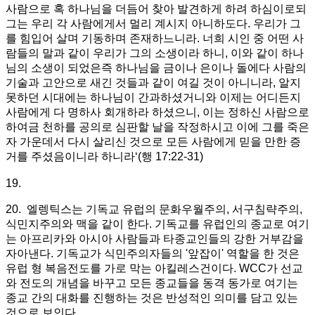
사람으로 혹 하나님을 더듬어 찾아 발견하게 하려 하심이로되
그는 우리 각 사람에게서 멀리 계시지 아니하도다. 우리가 그
를 힘입어 살며 기동하며 존재하느니라. 너희 시인 중 어떤 사
람들의 말과 같이 우리가 그의 소생이라 하니, 이와 같이 하나
님의 소생이 되었은즉 하나님을 금이나 은이나 돌에다 사람의
기술과 고안으로 새긴 것들과 같이 여길 것이 아니니라, 알지
못하던 시대에는 하나님이 간과하셨거니와 이제는 어디든지
사람에게 다 명하사 회개하라 하셨으니, 이는 정하신 사람으로
하여금 천하를 공의로 심판할 날을 작정하시고 이에 그를 죽은
자 가운데서 다시 살리신 것으로 모든 사람에게 믿을 만한 증
거를 주셨음이니라 하니라‘(행 17:22-31)
19.
20. 엘렝틱스는 기독교 유럽의 문화우월주의, 서구침략주의,
식민지주의와 맥을 같이 한다. 기독교를 유럽인의 종교로 여기
는 아프리카와 아시아 사람들과 타종교인들의 강한 거부감을
자아낸다. 기독교가 식민주의자들의 '앞잡이' 역할을 한 것은
유럽 형 복음전도를 가로 막는 아킬레스건이다. WCC가 선교
와 전도의 개념을 바꾸고 모든 종교들을 동격 동가로 여기는
종교 간의 대화를 진행하는 것은 반성적인 의미를 담고 있는
것으로 보인다.