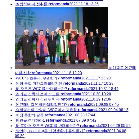
엘렝틱수 대 성취론
reformanda
2021.11.18 13:26
세계종교 에큐메
니칼 신학
reformanda
2021.11.18 12:20
WCC와 초혼제, 무관한가?
reformanda
2021.11.17 23:20
예장 통합 마타그라볼리지렌
reformanda
2021.11.17 10:28
왜 오든은 WCC를 반대하는가?
reformanda
2021.10.31 18:44
김리교 신학자 토마스 오든
reformanda
2021.10.30 10:20
감리교 신학자 김진두 박사
reformanda
2021.10.29 12:36
에큐메니칼은 에반젤리칼인가?
reformanda
2021.09.08 07:45
슈뢰딩거의 고양이: WCC의 사고유형
reformanda
2021.09.04 08:13
예장 통합의 갈등
reformanda
2021.08.28 17:44
방언을 경계하라
1
reformanda
2021.07.09 07:42
왜 토마스 오든은 WCC를 반대하는가?
reformanda
2021.04.29 05:52
방언(glossolalia)은 신앙생활에 유익한가?
reformanda
2021.04.08
09:39