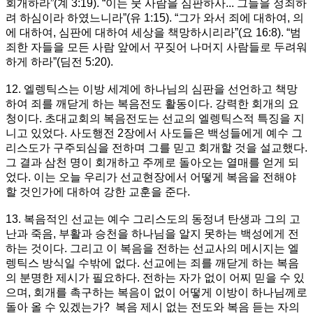
회개하라”(계 3:19). “이는 뭇 사람을 심판하사... 그들을 정죄하
려 하심이라 하였느니라”(유 1:15). “그가 와서 죄에 대하여, 의
에 대하여, 심판에 대하여 세상을 책망하시리라”(요 16:8). “범
죄한 자들을 모든 사람 앞에서 꾸짖어 나머지 사람들로 두려워
하게 하라”(딤전 5:20).
12. 엘렝틱스는 이방 세계에 하나님의 심판을 선언하고 책망
하여 죄를 깨닫게 하는 복음전도 활동이다. 강력한 회개의 요
청이다. 초대교회의 복음전도는 선교의 엘렝틱스적 특징을 지
니고 있었다. 사도행전 2장에서 사도들은 백성들에게 예수 그
리스도가 구주되심을 전하며 그를 믿고 회개할 것을 설교했다.
그 결과 삼천 명이 회개하고 주께로 돌아오는 열매를 얻게 되
었다. 이는 오늘 우리가 선교현장에서 어떻게 복음을 전해야
할 것인가에 대하여 강한 교훈을 준다.
13. 복음적인 선교는 예수 그리스도의 동정녀 탄생과 그의 고
난과 죽음, 부활과 승천을 하나님을 알지 못하는 백성에게 전
하는 것이다. 그리고 이 복음을 전하는 선교사의 메시지는 엘
렝틱스 방식일 수밖에 없다. 선교에는 죄를 깨닫게 하는 복음
의 분명한 제시가 필요하다. 전하는 자가 없이 어찌 믿을 수 있
으며, 회개를 촉구하는 복음이 없이 어떻게 이방이 하나님께로
돌아 올 수 있겠는가? 복음 제시 없는 전도와 복음 듣는 자의