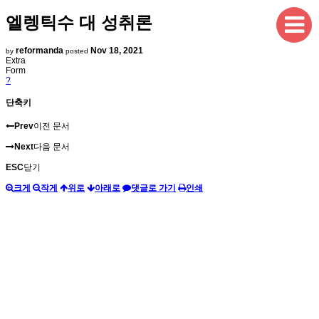
엘렝틱수 대 성취론
reformanda
Nov 18, 2021
by
posted
Extra
Form
?
단축키
Prev
이전 문서
Next
다음 문서
ESC
닫기
크게
작게
위로
아래로
댓글로 가기
인쇄