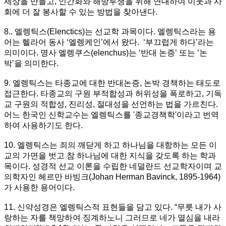
세상을 만들고, 인간화와 해방투쟁을 위해 연대하여 이웃과 사
회에 더 잘 봉사할 수 있는 방법을 찾아낸다.
8.. 엘렝틱스(Elenctics)는 선교학 과목이다. 엘렝틱스라는 용
어는 헬라어 동사 ‘엘렝케인’에서 왔다. ‘부끄럽게 하다’라는
의미이다. 명사 엘렝쿠스(elenchus)는 ‘반대 논증’ 또는 ‘논
박’을 의미한다.
9. 엘렝틱스는 타종교에 대한 반대논증, 논박 경책하는 태도로
접근한다. 타종교의 구원 부적합성과 허위성을 폭로하고, 기독
교 구원의 적합성, 진리성, 절대성을 선언하는 법을 가르친다.
어느 한국인 신학교수는 엘렝틱스를 '종교경책학'이라고 번역
하여 사용하기도 한다.
10. 엘렝틱스는 죄의 깨닫게 하고 하나님을 대항하는 모든 이
교의 가면을 벗고 참 하나님에 대한 지식을 갖도록 하는 학과
목이다. 성경적 선교 이론을 수립한 네덜란드 선교학자이며 교
의학자인 헤르만 바빙크(Johan Herman Bavinck, 1895-1964)
가 사용한 용어이다.
11. 신약성경은 엘렝틱스적 표현들을 담고 있다. “무릇 내가 사
랑하는 자를 책망하여 징계하노니 그러므로 네가 열심을 내라