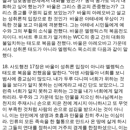
들과 상호동등관계에서 대화를 했는가? 동격 동가로 여겨 대
화하고 싶어 했는가? 바울은 그리스 종교의 존중했는가? 그
리스 종교를 구원의 길로 보았는가? 바울의 아레오바고 설교
는 성취론적 입장으로 한 것인가 바울은 아테네에 우상이 가
득한 것을 보고 마음에 격분했다. 그는 아테네 시민들에게 예
수와 그의 부활의 소식을 전했다.
바울은 엘렝틱스적 복음전도
자이다. 비셔트 후프트가 열거하는 WCC의 종교 간의 대화와
불일치하는 태도로 복음을 전했다. 바울은 아레오바고 가운데
서서 성취론 태도가 아니라 엘렝틱스 목소리로 다음과 같이 말
했다.
18. 사도행전 17장은 바울이 성취론 입장이 아니라 엘렝틱스
태도로 복음을 전했음을 말한다. “아덴 사람들아 너희를 보니
범사에 종교심이 많도다. 내가 두루 다니며 너희가 위하는 것
들을 보다가 알지 못하는 신에게라고 새긴 단도 보았으니, 그
런즉 너희가 알지 못하고 위하는 그것을 내가 너희에게 알게
하리라. 우주와 그 가운데 있는 만물을 지으신 하나님께서는
천지의 주재시니 손으로 지은 전에 계시지 아니하시고 또 무엇
이 부족한 것처럼 사람의 손으로 섬김을 받으시는 것이 아니
니, 이는 만민에게 생명과 호흡과 만물을 친히 주시는 이심이
라. 인류의 모든 족속을 한 혈통으로 만드사 온 땅에 살게 하시
고 그들의 연대를 정하시며 거주의 경계를 한정하셨으니, 이는