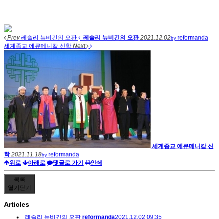
Prev
레슬리 뉴비긴의 오판
레슬리 뉴비긴의 오판
2021.12.02
reformanda
by
세계종교 에큐메니칼 신학
Next
세계종교 에큐메니칼 신
학
2021.11.18
reformanda
by
위로
아래로
댓글로 가기
인쇄
목록
열기
닫기
Articles
레슬리 뉴비긴의 오판
reformanda
2021.12.02 09:35