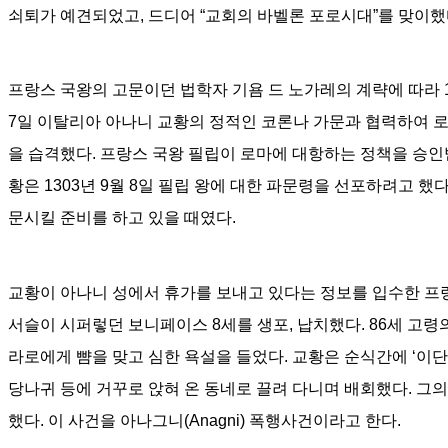
쇠퇴가 예견되었고
,
드디어
“
교회의 바벨론 포로시대
”
를 맞이했
프랑스 국왕의 고문이던 법학자 기욤 드 노가레의 계략에 따라
7
일 이탈리아 아나니 교황의 정적인 코론나 가문과 협력하여 로
을 습격했다
.
프랑스 국왕 필립이 로마에 대항하는 정책을 승
황은
1303
년
9
월
8
일 필립 왕에 대한 파문령을 선포하려고 했
문시킬 준비를 하고 있을 때였다
.
교황이 아나니 성에서 휴가를 보내고 있다는 정보를 입수한 
서슬이 시퍼렇던 보니페이스
8
세를 생포
,
납치했다
. 86
세 고령
라로에게 뺨을 맞고 심한 욕설을 들었다
.
교황은 순식간에
‘
이단
당나귀 등에 거꾸로 앉혀 온 동네로 끌려 다니며 배회했다
.
그의
했다
.
이 사건을 아나그니
(Anagni)
폭행사건이라고 한다
.