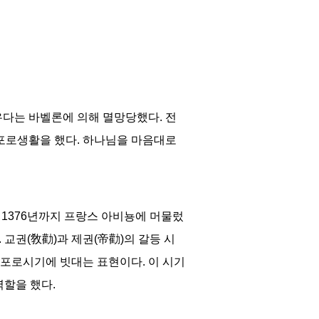
유다는
바벨론에 의해 멸망당했다
.
전
 포로생활을 했다
.
하나님을 마음대로
1376년까
지 프랑스 아비뇽에 머물렀
.
교권
(
敎勸
)
과 제권
(
帝勸
)
의 갈등 시
 포로시기에 빗대는 표현이다
.
이 시기
역할을 했다
.