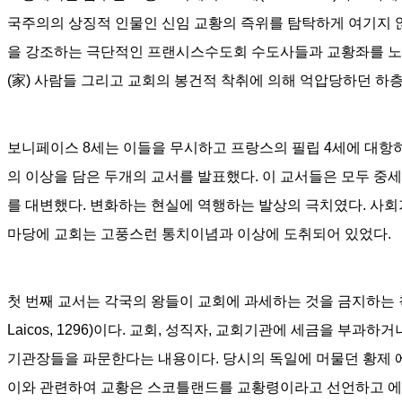
국주의의 상징적 인물인 신임 교황의 즉위를 탐탁하게 여기지 
을 강조하는 극단적인 프랜시스수도회 수도사들과 교황좌를 
(
家
)
사람들 그리고 교회의 봉건적 착취에 의해 억압당하던 하
보니페이스
8
세는 이들을 무시하고 프랑스의 필립
4
세에 대항
의 이상을 담은 두개의 교서를 발표했다
.
이 교서들은 모두 중세
를 대변했다
.
변화하는 현실에 역행하는 발상의 극치였다
.
사회
마당에 교회는 고풍스런 통치이념과 이상에 도취되어 있었다
.
첫 번째 교서는 각국의 왕들이 교회에 과세하는 것을 금지하는
Laicos, 1296)
이다
.
교회
,
성직자
,
교회기관에 세금을 부과하거나
기관장들을 파문한다는 내용이다
.
당시의 독일에 머물던 황제
이와 관련하여 교황은 스코틀랜드를 교황령이라고 선언하고 에