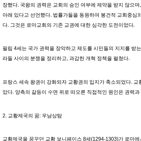
장했다
.
국왕의 권력은 교회의 승인 여부에 제약을 받지 않으며
아래 있다고 선언했다
.
법률가들을 동원하여 봉건적 교회중심의
다
.
그것은 로마교회의 기존 교권에 대한 심각한 도전이었다
.
필립
4
세는 국가 권력을 장악하고 제도를 시민들의 지지를 받
라들 사이의 분쟁을 정리하고
,
과감한 개혁 정책을 펼쳤다
.
프랑스 세속 왕권이 강화되자 교황권의 입지가 축소되었다
.
교
았다
.
양측의 갈등이 수면 위로 떠오른 직접적인 원인은 권력과
2.
교황제국의 꿈
:
우남상탐
교황제국을 꿈꾸던 교황 보니페이스
8
세
(1294-1303)
가 로마에