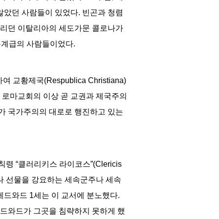
않았던 사람들이 있었다
.
빈곤과 청렴
노리던 이탈리아의 세도가문 콜로나가
층계급의 사람들이었다
.
하여 교황제국
(Respublica Christiana)
 로마교회의 이상 곧 교권과 제국주의
가 국가주의의 대로로 행진하고 있는
 칙령
“
클러리키스 라이코스
”(Clericis
 선물을 강요하는 세속군주나 세속
 에드와드
1
세는 이 교서에 분노했다
.
드와드가 그곳을 침략하지 못하게 했