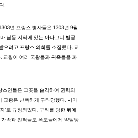
다
.
1303
년 프랑스 병사들은
1303
년
9
월
마 남동 지역에 있는 아나그니 별궁
인받으려고 프랑스 의회를 소집했다
.
교
다
.
교황이 여러 국왕들과 귀족들을 파
프랑스인들은 그곳을 습격하여 권력의
의 교황은 난폭하게 구타당했다
.
시아
자
’
로 규정되었다
.
구타를 당한 뒤에
 가족과 친척들도 폭도들에게 약탈당