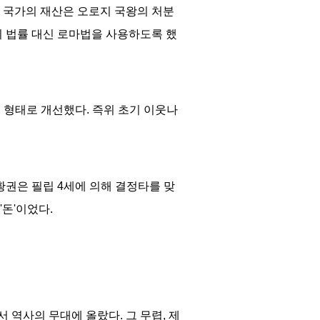
,
국가의 재산은 오로지 국왕의 처분
 법률 대신 로마법을 사용하도록 했
는 형태로 개선했다
.
즉위 초기 이웃나
황권은 필립
4
세에 의해 결정타를 맞
'
돈
'
이었다
.
서 역사의 무대에 올랐다
.
그 무렵
,
제