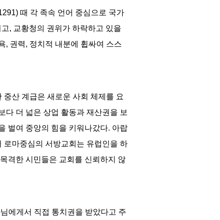
1291)
때 각 족속 언어 중심으로 국가
지고
,
교황청의 권위가 하락하고 있을
욕
,
권력
,
정치적 내분에 휩싸여 스스
 중산 계급은 새로운 사회 체제를 요
보다 더 넓은 상업 활동과 재산권을 보
을 벌여 중앙의 힘을 키워나갔다
.
아랍
서 로마중심의 서방교회는 유럽인을 하
 목격한 시민들은 교회를 신뢰하지 않
나님에게서 직접 통치권을 받았다고 주