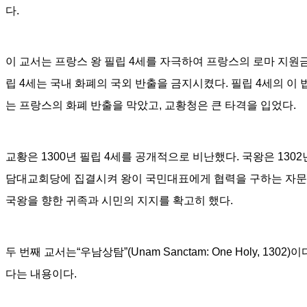
다
.
이 교서는 프랑스 왕 필립
4
세를 자극하여 프랑스의 로마 지원
립
4
세는 국내 화폐의 국외 반출을 금지시켰다
.
필립
4
세의 이
는 프랑스의 화폐 반출을 막았고
,
교황청은 큰 타격을 입었다
.
교황은
1300
년 필립
4
세를 공개적으로 비난했다
.
국왕은
1302
담대교회당에 집결시켜 왕이 국민대표에게 협력을 구하는 자문
국왕을 향한 귀족과 시민의 지지를 확고히 했다
.
두 번째 교서는
“
우남상탐
”(Unam Sanctam: One Holy, 1302)
이
다는 내용이다
.