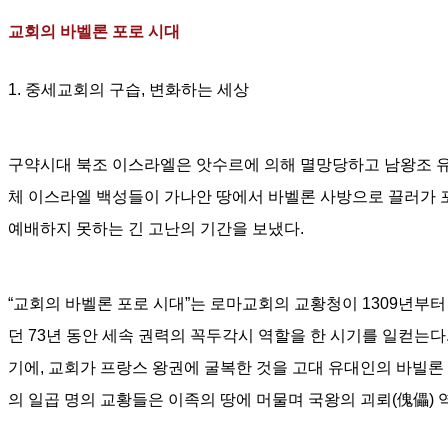
교회의 바벨론 포로 시대
1.
중세교회의 구습
,
변화하는 세상
구약시대 북조 이스라엘은 앗수르에 의해 멸망당하고 남왕조 
체 이스라엘 백성들이 가나안 땅에서 바벨론 사방으로 끌러가
예배하지 못하는 긴 고난의 기간을 보냈다
.
“
교회의 바벨론 포로 시대
”
는 로마교회의 교황청이
1309년부터
던
73
년 동안 세속 권력의 꼭두각시 역할을 한 시기를
일컫는다
기에
,
교회가 프랑스 왕권에 굴복한 것을 고대 유대인의 바빌론
의 일곱 명의 교황들은 이족의 땅에 머물며 국왕의 괴뢰
(
傀儡
)