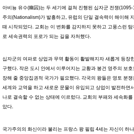
아비뇽 유수
(
幽囚
)
는 두 세기에 걸쳐 진행된 십자군 전쟁
(1095-
주의
(Nationalism)
가 발흥하고
,
유럽의 단일 결속력이 해이해 
때 시작되었다
.
교회는 이 변화를 감지하지 못하고 고풍스런 탐
로
세속권력의 포로가 되는 길을 자처했다
.
십자군의 여파로 상업과 무역 활동이 활발해지자 새롭게 등장한
구했다
.
작은 도시 안에서 이루어지는 교황과 봉건 영주의 보호
장해 줄 중앙집권적 국가가 필요했다
.
각국의 왕들은 영토 분쟁
세계와 교역을 하고 새로운 문물이 유입되고 상업이 발전하면
나로 결속할 수 없는 상태에 이르렀다
.
교회의 부패와 세속화를
았다
.
국가주의의 화신이라 불리는 프랑스 왕 필립
4
세는 자신이 하