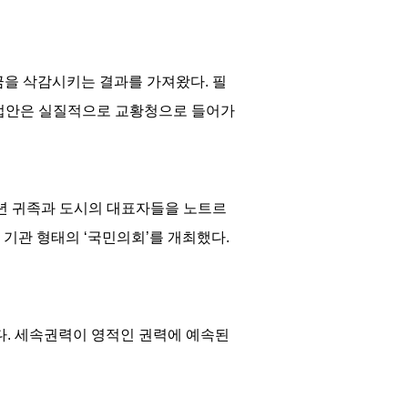
금을 삭감시키는 결과를 가져왔다
.
필
 법안은 실질적으로 교황청으로 들어가
년 귀족과 도시의 대표자들을 노트르
 기관 형태의
‘
국민의회
’
를 개최했다
.
다
.
세속권력이 영적인 권력에 예속된