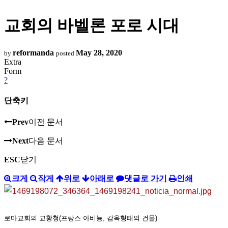
교회의 바벨론 포로 시대
reformanda
May 28, 2020
by
posted
Extra
Form
?
단축키
Prev
이전 문서
Next
다음 문서
ESC
닫기
크게
작게
위로
아래로
댓글로 가기
인쇄
로마교회의 교황청(프랑스 아비뇽, 감옥형태의 건물)