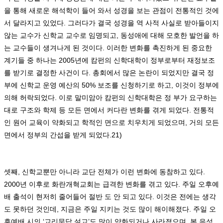
을 통해 새로운 해석학이 들어 와서 성경을 보는 관점이 전통적인 것에
서 달라지고 있었다
.
그러다가 결국 성경을 역 사적 사실로 받아들이지
않는 교수가 신학교 교수로 임명되고
,
동성애에 대해 모호한 발언을 하
는 교수들이 생겨나게 된 것이다
.
이러한 변화를 촉진하게 된 중요한
계기들 중 하나는
2005
년에 캄펀의 신학대학이 정부로부터 재정보조
를 받기로 결정한 사건이 다
.
총회에서 많은 논란이 되었지만 결국 정
부에 신학교 운영 예산의
50%
보조를 신청하기로 하고
,
이것이 정부에
의해 허락되었다
.
이로 말미암아 캄펀의 신학대학은 정 부가 요구하는
대로 구조와 학제 등 모든 면에서 커다란 변화를 겪게 되었다
.
전통적
인 원어 교육이 약화되고 학적인 면으로 치우치게 되었으며
,
거의 모든
면에서 정부의 간섭을 받게 되었다
.21)
셋째
,
신학교뿐만 아니라 교단 전체가 이런 변화에 동참하고 있다
.
2000
년 이후로 화란개혁교회는 급격한 변화를 겪고 있다
.
주일 오후예
배 출석이 현저히 줄어들어 절반 도 안 되고 있다
.
이것은 전에는 생각
도 못하던 것인데
,
지금은 주일 지키는 것도 많이 해이해졌다
.
주일 오
후예배 시의
‘
교리문답 설교
’
도 많이 약화되거나 사라졌으며
,
복 음성