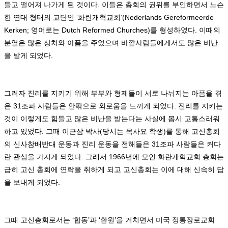
들고 떨어져 나가게 된 것이다
.
이들은 총회의 권위를 부인하면서 느슨
한 연대 형태의 교단인
‘
화란개혁교회
’(Nederlands Gereformeerde
Kerken;
영어로는
Dutch Reformed Churches)
를 형성하였다
.
이때의
분열은 많은 상처와 아픔을 주었으며 바깥사람들에게서도 많은 비난
을 받게 되었다
.
그러자 진리를 지키기 위해 부부와 형제들이 서로 나눠지는 아픔을 겪
은
31
조파 사람들은 안팎으로 외로움을 느끼게 되었다
.
진리를 지키는
것이 이렇게도 힘들고 많은 비난을 받는다는 사실에 몹시 고통스러워
하고 있었다
.
그때 이근삼 박사
(
당시는 목사요 학생
)
를 통해 고신총회
의 신사참배반대 운동과 진리 운동을 전해들은
31
조파 사람들은 커다
란 관심을 가지게 되었다
.
그래서
1966
년에 모인 화란개혁교회 총회는
급히 고신 총회에 연락을 취하게 되고 고신총회는 이에 대해 신속히 답
을 보내게 되었다
.
그때 고신총회로서는
‘
합동
’
과
‘
환원
’
을 거치면서 미국 정통장로교회