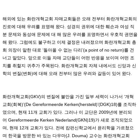
해외에 있는 화란개혁교회 자매교회들은 오래 전부터 화란개혁교회의
진로에 대해 우려를 표명해 왔다
.
성경의 권위에 대한 훼손과 여성 직
분 문제와 동성애 문제에 대 해 많은 우려를 표명하면서 우호적 권면을
해 왔다
.
그럼에도 불구하고 이제 결정은 내려졌으며 화란개혁교회 총
회 의장이 말한 대로
‘
돌아올 수 없는 다리
’(a point of no return)
를 건
너고 말았다
.
앞으로 이들 자매 교단들이 어떤 반응을 보이며 어떤 조
치를 취할지 귀추가 주목된다
.
화란개혁교회 자체 내에서도 신앙과 신
학의 변질
(
변화
)
에 대해 오래 전부터 많은 우려와 갈등이 있어 왔다
.
화란개혁교회
(GKV)
의 변질에 불만을 가진 일부 세력이 나가서
‘
개혁
교회
(
회복
)’(De Gereformeerde Kerken(hersteld)’(DGK)18)
를 조직하
였으며
,
현재
11
개 교회가 있다
.
그러나 이 교단은
2009
년에 분리되
어
Gereformeerde Kerken Nederland(GKN)19)
가 새로 조직되었으
며
,
현재
12
개 교회가 있다
.
전에 캄펀신학교에서 윤리학을 가르쳤으
며 한국을 방문한 바 있는 다우마
(J. Douma)
교수는 화란개혁교회