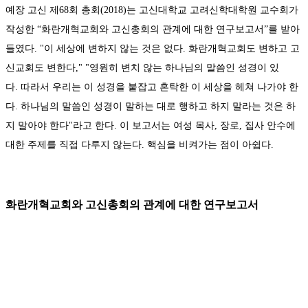
예장 고신 제
68
회
총회
(2018)
는 고신대학교 고려신학대학원 교수회가
작성한
“
화란개혁교회와
고신총회의
관계에
대한
연구보고서
”
를 받아
들였다
. "
이 세상에 변하지 않는 것은 없다
.
화란개혁교회도 변하고 고
신교회도 변한다
," "
영원히 변치 않는 하나님의 말씀인 성경이 있
다
.
따라서 우리는 이 성경을 붙잡고 혼탁한 이 세상을 헤쳐 나가야 한
다
.
하나님의 말씀인 성경이 말하는 대로 행하고 하지 말라는 것은 하
지 말아야 한다
"
라고 한다
.
이 보고서는 여성 목사
,
장로
,
집사 안수에
대한 주제를 직접 다루지 않는다
.
핵심을 비켜가는 점이 아쉽다
.
화란개혁교회와 고신총회의 관계에 대한 연구보고서