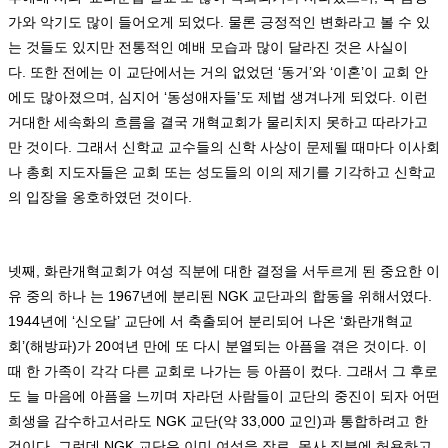
가와 악기도 많이 들어오게 되었다
.
물론 긍정적인 변화라고 볼 수 있
는 것들도 있지만 전통적인 예배 모습과 많이 달라진 것은 사실이
다
.
또한 전에는 이 교단에서는 거의 없었던
‘
동거
’
와
‘
이혼
’
이 교회 안
에도 많아졌으며
,
심지어
‘
동성애자들
’
도 제법 생겨나게 되었다
.
이런
거대한 세속화의 흐름을 결국 개혁교회가 물리치지 못하고 따라가고
만 것이다
.
그래서 신학교 교수들의 신학 사상이 문제될 때마다 이사회
나 총회 지도자들은 교회 또는 성도들의 이의 제기를 기각하고 신학교
의 입장을 옹호하였던 것이다
.
넷째
,
화란개혁교회가 여성 직분에 대한 결정을 서두르게 된 중요한 이
유 중의 하나 는
1967
년에 분리된
NGK
교단과의 합동을 위해서였다
.
1944
년에
‘
신오달
’
교단에 서 축출되어 분리되어 나온
‘
화란개혁교
회
’(
해방파
)
가
20
여년 만에 또 다시 분열되는 아픔을 겪은 것이다
.
이
때 한 가족이 각각 다른 교회로 나가는 등 아픔이 컸다
.
그래서 그 후로
도 늘 마음에 아픔을 느끼며 자라던 사람들이 교단의 중진이 되자 어떤
희생을 감수하고서라도
NGK
교단
(
약
33,000
교인
)
과 통합하려고 한
것이다
.
그런데
NGK
교단은 이미 여성을 장로
,
목사 직분에 허용하고