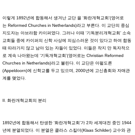
이렇게
1892
년에 합동해서 생겨난 교단 을
‘
화란개혁교회
’(
영어로
는
Reformed Churches in Netherlands)
라고 부른다
.
이 교단의 중심
지도자는 아브라함 카이퍼였다
.
그러나 이때
‘
기독분리개혁교회
’
소속
교회들 중에 카이퍼의 신학 사상에 의심스러운 것이 있다고 하여 합동
때 따라가지 않고 남아 있는 자들이 있었다
.
이들은 작지 만 독자적으
로 계속 나아왔는데
‘
기독개혁교회
’(
영어로는
Christian Reformed
Churches in Netherlands)
라고 불린다
.
이 교단은 아펄도른
(Appeldoorn)
에 신학교를 두고 있으며
, 2000
년에 고신총회와 자매관
계를 맺었다
.
II.
화란개혁교회의 분리
1892
년에 합동해서 탄생한
‘
화란개혁교회
’
가
2
차 세계대전 중인
1944
년에 분열되었다
.
이 분열은 클라스 스킬더
(Klaas Schilder)
교수와 관