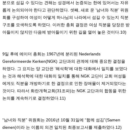
분으로 섬길 수 있다는 견해는 성경에서 논증되는 한에 있어서는 자유
롭게 논의되어야 한다고 판단하였다
.
셋째
,
새로 운
‘
남녀와 직분
’
위원
회를 구성하여 여성이 어떻게 하나님의 나라에서 섬길 수 있는지 직분
구조를 모색하도록 하였다
.
이러한 총회 결정은 여성 직분을 당장은 받
아들이지 않지만 다음에 받아들이기 위한 길을 열어 놓은 것이다
.10)
9
일 후에 에이더 총회는
1967
년에 분리된
Nederlands
Gereformeerde Kerken(NGK)
교단과의 관계에 대해 중요한 결정을
하였다
.
그 요지는 양 교단은
‘
해석학
’
에 대한 대화에서 일치를 보였다
는 것과 해석학에 대한 대화의 일치를 통해
NGK
교단이 교회 여성들
에게도 직분을 개방하기로 한 결정으로 인한 장애물이 제거되었다는
것이다
.
따라서 화란개혁교회
(31
조파
)
는
NGK
교단과의 합동을 위한
논의를 계속하기로 결정하였다
.11)
“
남녀와 직분
”
위원회는
2016
년
10
월
31
일에
“
함께 섬김
”(Samen
dienen)
이라 는 이름의 의견 일치된 최종보고서를 제출하였다
.12)