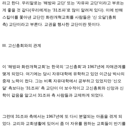
라고 한다
.
우리말로는
‘
해방파 교단
’
또는
‘
자유파 교단
’
이라고 부르는
게 좋을 것 같다
(
우리에게는
‘31
조파
’
로 많이 알려져 있다
).
이에 반해
스킬더를 쫓아낸 교단인 화란개혁교회를 사람들은
‘
신 오달
’(
총회
측
)
교단이라고 부른다
.
교권을 행사한 교단이란 뜻이다
.
III.
고신총회와의 관계
이
‘
해방파 화란개혁교회
’
는 한국의
‘
고신총회
’
과
1967
년에 자매관계를
맺게 되었다
.
여기에는 당시 자유대학에 유학하고 있던 이근삼 박사의
중재 노력이 컸다
.
그는 비록 자유대학에서 공부하고 있었지만
‘
신오
달
’
측보다는
‘31
조파
’
측 교단이 더 보수적이고 고신총회와 신앙과 신
학이 같음을 알고서
31
조파 측 사람들과 교제하게 되었다
.
그런데
31
조파 측에서는
1967
년에 또 다시 분열되는 아픔을 겪게 되
었다
.
교리와 교회생활에 있어서 좀 더 자유를 원하는 교회들이 반기를