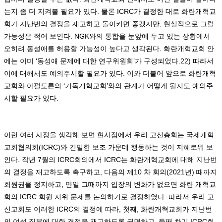
는지 좀 더 지켜볼 필요가 있다
.
물론
ICRC
가 결정한 대로 화란개혁교
회가 지난번의 결정을 재고하고 돌이키면 좋겠지만
,
현실적으로 그럴
가능성은 적어 보인다
. NGK
와의 통합을 눈앞에 두고 있는 상황에서
오히려 동성애를 허용할 가능성이 높다고 생각된다
.
화란개혁교회 안
에는 이미
‘
동성애 문제에 대한 연구위원회
’
가 구성되었다
.22)
따라서
이에 대해서도 예의주시할 필요가 있다
.
이와 더불어 앞으로 화란개혁
교회와 아펄도른의
‘
기독개혁교회
’
와의 관계가 어떻게 될지도 예의주
시할 필요가 있다
.
이런 여러 사정을 생각해 보면 현시점에서 우리 고신총회는 국제개혁
교회협의회
(ICRC)
와 긴밀한 보조 가운데 행동하는 것이 지혜로워 보
인다
.
작년
7
월의
ICRC
회의에서
ICRC
는 화란개혁교회에 대해 지난번
의 결정을 재고하도록 촉구하고
,
다음의 제
10
차 회의
(2021
년
)
때까지
회원권을 정지하고
,
만일 그때까지 입장의 변화가 없으면 화란 개혁교
회의
ICRC
회원 지위 문제를 논의하기로 결정하였다
.
따라서 우리 고
신교회도 이러한
ICRC
의 결정에 따라
,
첫째
,
화란개혁교회가 지난번
의 여성 직분에 대한 결정을 재고하도록 권면하고
,
둘째 차기
ICRC
회