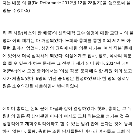
다는 내용 의 글
(De Reformatie 2012
년
12
월
28
일자
)
을 씀으로써 실
망을 주었다
.9)
위 두 사람
(
빠스와 판 베쿰
)
의 신학대학 교수 임명에 대한 교단 내의 불
평과 이의 제기는 다 거절되었다
.
노회와 총회를 통한 이의 제기도 아
무런 효과가 없었다
.
성경의 권위에 대한 의문 제기는
‘
여성 직분
’
문제
에 있어서 더욱 심각하게 되었다
.
여성에게도 집사
,
장로
,
목사의 직분
을 줄 수 있는가 하는 문제는 그 전부터 제기 되어 왔다
. 2014
년 에이
더
(Ede)
에서 모인 총회에서는
‘
여성 직분
’
문제에 대한 위원 회의 보고
서가 제출되었다
. 6
명의 위원 중
5
명은 찬성하였으나 한 명의 장로위
원은 소수의견을 제출하면서 반대하였다
.
에이더 총회는 논의 끝에 다음과 같이 결정하였다
.
첫째
,
총회는 그 위
원회의 결론 즉 남자뿐만 아니라 여자도 교회 직분으로 섬기는 것 은
성경적이고 개혁주의적이라고 할 수 있는 범위 안에 든다는 것에 동의
하지 않는다
.
둘째
,
총회는 또한 남자들뿐만 아니라 여자들도 교회 직