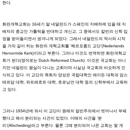
한다
.
화란개혁교회는
16
세기 말 네덜란드가 스페인의 지배하에 있을 때 지
배자의 종교인 가톨릭을 반대하고 개신교
,
그 중에서도 칼빈의 신학 입
장을 받아들이면서 생겨나게 되었다
.
그래서 네덜란드의 역사와 시작
을 거의 같이 하는 화란의 개혁교회를
‘
헤르포름드 교단
’(Nederlands
Hervormde Kerk)
이라고 부른다
.
그러나 이것도 번역하면 화란개혁교
회가 된다
(
영어로는
Dutch Reformed Church).
이것은 국교회는 아니
지만 네덜란드 왕실이 다니는 교회이며 사실상 국교회와 비슷하게 인
식되고 있다
.
이 교단의 목회자 양성은 국립대학인 레이든 대학과 암스
테르담 대학
,
위트레흐트 대학
,
흐로닝언 대학 등의 신학부에서 교육하
고 있다
.
그러나
1834
년에 와서 이 교단이 원래의 칼빈주의에서 벗어나서 부패
했다고 해서 분리되는 사건이 있었다
.
이때의 사건을
‘
분
리
’(Afscheiding)
라고 부른다
.
물론 그때 분리되어 나온 교회는 몇 개