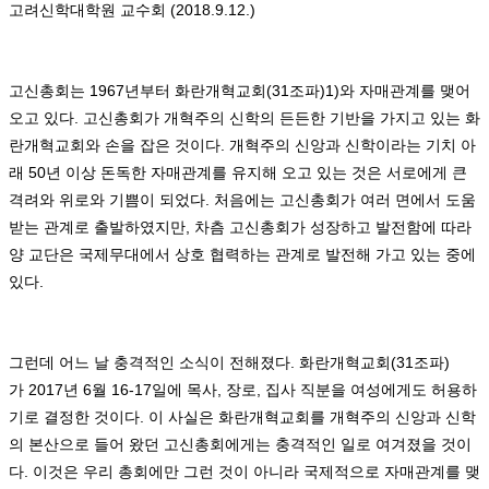
고려신학대학원 교수회 (2018.9.12.)
고신총회는
1967
년부터 화란개혁교회
(31
조파
)1)
와 자매관계를 맺어
오고 있다
.
고신총회가 개혁주의 신학의 든든한 기반을 가지고 있는 화
란개혁교회와 손을 잡은 것이다
.
개혁주의 신앙과 신학이라는 기치 아
래
50
년 이상 돈독한 자매관계를 유지해 오고 있는 것은 서로에게 큰
격려와 위로와 기쁨이 되었다
.
처음에는 고신총회가 여러 면에서 도움
받는 관계로 출발하였지만
,
차츰 고신총회가 성장하고 발전함에 따라
양 교단은 국제무대에서 상호 협력하는 관계로 발전해 가고 있는 중에
있다
.
그런데 어느 날 충격적인 소식이 전해졌다
.
화란개혁교회
(31
조파
)
가
2017
년
6
월
16-17
일에 목사
,
장로
,
집사 직분을 여성에게도 허용하
기로 결정한 것이다
.
이 사실은 화란개혁교회를 개혁주의 신앙과 신학
의 본산으로 들어 왔던 고신총회에게는 충격적인 일로 여겨졌을 것이
다
.
이것은 우리 총회에만 그런 것이 아니라 국제적으로 자매관계를 맺