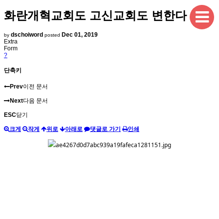
화란개혁교회도 고신교회도 변한다
dschoiword
Dec 01, 2019
by
posted
Extra
Form
?
단축키
Prev
이전 문서
Next
다음 문서
ESC
닫기
크게
작게
위로
아래로
댓글로 가기
인쇄