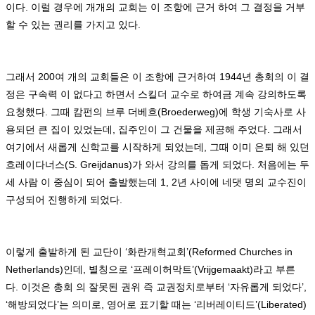
이다
.
이럴 경우에 개개의 교회는 이 조항에 근거 하여 그 결정을 거부
할 수 있는 권리를 가지고 있다
.
그래서
200
여 개의 교회들은 이 조항에 근거하여
1944
년 총회의 이 결
정은 구속력 이 없다고 하면서 스킬더 교수로 하여금 계속 강의하도록
요청했다
.
그때 캄펀의 브루 더베흐
(Broederweg)
에 학생 기숙사로 사
용되던 큰 집이 있었는데
,
집주인이 그 건물을 제공해 주었다
.
그래서
여기에서 새롭게 신학교를 시작하게 되었는데
,
그때 이미 은퇴 해 있던
흐레이다너스
(S. Greijdanus)
가 와서 강의를 돕게 되었다
.
처음에는 두
세 사람 이 중심이 되어 출발했는데
1, 2
년 사이에 네댓 명의 교수진이
구성되어 진행하게 되었다
.
이렇게 출발하게 된 교단이
‘
화란개혁교회
’(Reformed Churches in
Netherlands)
인데
,
별칭으로
‘
프레이허막트
’(Vrijgemaakt)
라고 부른
다
.
이것은 총회 의 잘못된 권위 즉 교권정치로부터
‘
자유롭게 되었다
’,
‘
해방되었다
’
는 의미로
,
영어로 표기할 때는
‘
리버레이티드
’(Liberated)