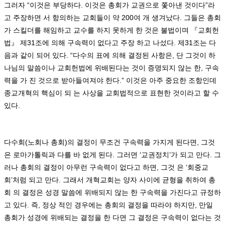
그러자
“
이것은 부당하다
.
이것은 총회가 교권으로 쫓아낸 것이다
”
라
고 주장하면 서 항의하는 교회들이 약
200
여 개 생겨났다
.
그들은 총회
가 스킬더를 해임하고 교수를 하지 못하게 한 것은 불법이며
『
교회헌
법
』
제
31
조에 의해 구속력이 없다고 주장 하고 나섰다
.
제
31
조는 다
음과 같이 되어 있다
. “
다수의 표에 의해 결정된 사항은
,
단 그것이 하
나님의 말씀이나 교회헌법에 위배된다는 것이 증명되지 않는 한
,
구속
력을 가 진 것으로 받아들여져야 한다
.”
이것은 아주 중요한 조항인데
종교개혁의 핵심이 되 는 사상을 교회법적으로 표현한 것이라고 할 수
있다
.
다수회
(
노회나 총회
)
의 결정이 무조건 구속력을 가지게 된다면
,
그것
은 로마가톨릭과 다를 바 없게 된다
.
그러면
‘
교권정치
’
가 되고 만다
.
그
러나 총회의 결정이 아무런 구속력이 없다고 하면
,
그것 은
‘
회중교
회
’
처럼 되고 만다
.
그래서 개혁교회는 양자 사이에 균형을 취하여 총
회 의 결정은 성경 말씀에 위배되지 않는 한 구속력을 가진다고 규정하
고 있다
.
즉
,
정상 적인 경우에는 총회의 결정을 따라야 하지만
,
만일
총회가 성경에 위배되는 결정을 한 다면 그 결정은 구속력이 없다는 것