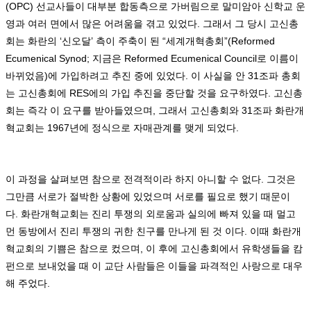
(OPC)
선교사들이 대부분 합동측으로 가버림으로 말미암아 신학교 운
영과 여러 면에서 많은 어려움을 겪고 있었다
.
그래서 그 당시 고신총
회는 화란의
‘
신오달
’
측이 주축이 된
“
세계개혁총회
”(Reformed
Ecumenical Synod;
지금은
Reformed Ecumenical Council
로 이름이
바뀌었음
)
에 가입하려고 추진 중에 있었다
.
이 사실을 안
31
조파 총회
는 고신총회에
RES
에의 가입 추진을 중단할 것을 요구하였다
.
고신총
회는 즉각 이 요구를 받아들였으며
,
그래서 고신총회와
31
조파 화란개
혁교회는
1967
년에 정식으로 자매관계를 맺게 되었다
.
이 과정을 살펴보면 참으로 전격적이라 하지 아니할 수 없다
.
그것은
그만큼 서로가 절박한 상황에 있었으며 서로를 필요로 했기 때문이
다
.
화란개혁교회는 진리 투쟁의 외로움과 실의에 빠져 있을 때 멀고
먼 동방에서 진리 투쟁의 귀한 친구를 만나게 된 것 이다
.
이때 화란개
혁교회의 기쁨은 참으로 컸으며
,
이 후에 고신총회에서 유학생들을 캄
펀으로 보내었을 때 이 교단 사람들은 이들을 파격적인 사랑으로 대우
해 주었다
.