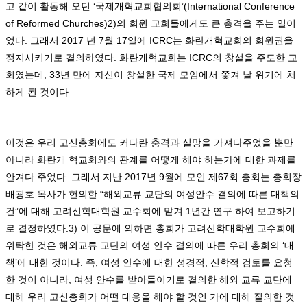
고 같이 활동해 오던
‘
국제개혁교회협의회
’(International Conference
of Reformed Churches)2)
의 회원 교회들에게도 큰 충격을 주는 일이
었다
.
그래서
2017
년
7
월
17
일에
ICRC
는 화란개혁교회의 회원권을
정지시키기로 결의하였다
.
화란개혁교회는
ICRC
의 창설을 주도한 교
회였는데
, 33
년 만에 자신이 창설한 국제 모임에서 쫓겨 날 위기에 처
하게 된 것이다
.
이것은 우리 고신총회에도 커다란 충격과 실망을 가져다주었을 뿐만
아니라 화란개 혁교회와의 관계를 어떻게 해야 하는가에 대한 과제를
안겨다 주었다
.
그래서 지난
2017
년
9
월에 모인 제
67
회 총회는 총회장
배굉호 목사가 헌의한
“
해외교류 교단의 여성안수 결의에 따른 대책의
건
”
에 대해 고려신학대학원 교수회에 맡겨
1
년간 연구 하여 보고하기
로 결정하였다
.3)
이 공문에 의하면 총회가 고려신학대학원 교수회에
위탁한 것은 해외교류 교단의 여성 안수 결의에 따른 우리 총회의
‘
대
책
’
에 대한 것이다
.
즉
,
여성 안수에 대한 성경적
,
신학적 검토를 요청
한 것이 아니라
,
여성 안수를 받아들이기로 결의한 해외 교류 교단에
대해 우리 고신총회가 어떤 대응을 해야 할 것인 가에 대해 질의한 것