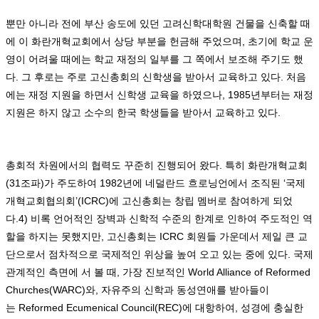
뿐만 아니라 전에 부산 송도에 있던 고려신학대학원 건물을 신축할 때
에 이 화란개혁교회에서 상당 부분을 헌금해 주었으며
,
초기에 학교 운
영이 어려울 때에는 학교 재정의 일부를 그 쪽에서 보조해 주기도 했
다
.
그 후로는 주로 고신총회의 신학생을 받아서 교육하고 있다
.
처음
에는 재정 지원을 하면서 신학생 교육을 하였으나
, 1985
년부터는 재정
지원은 하지 않고 소수의 한국 학생들을 받아서 교육하고 있다
.
총회적 차원에서의 협력도 꾸준히 진행되어 왔다
.
특히 화란개혁교회
(31
조파
)
가 주도하여
1982
년에 네덜란드 흐로닝언에서 조직된
‘
국제
개혁교회협의회
’(ICRC)
에 고신총회는 창립 멤버로 참여하게 되었
다
.4)
비록 언어적인 장벽과 신학적 수준의 한계로 인하여 주도적인 역
할을 하지는 못했지만
,
고신총회는
ICRC
회원들 가운데서 제일 큰 교
단으로서 점차적으로 국제적인 위상을 높여 오고 있는 중에 있다
.
국제
관계적인 측면에 서 볼 때
,
가장 진보적인
World Alliance of Reformed
Churches(WARC)
와
,
자유주의 신학과 동성연애를 받아들이
는
Reformed Ecumenical Council(REC)
에 대항하여
,
성경에 충실한