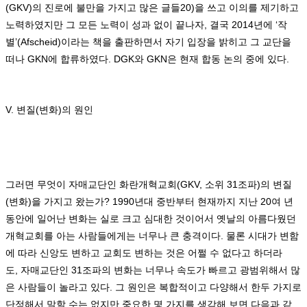
(GKV)
의 진로에 불만을 가지고 많은 글들
20)
을 쓰고 이의를 제기하고
노력하였지만 그 모든 노력이 성과 없이 끝나자
,
결국
2014
년에
‘
작
별
’(Afscheid)
이라는 책을 출판하면서 자기 입장을 밝히고 그 교단을
떠나
GKN
에 합류하였다
. DGK
와
GKN
은 현재 합동 논의 중에 있다
.
V.
변질
(
변화
)
의 원인
그러면 무엇이 자매교단인 화란개혁교회
(GKV,
소위
31
조파
)
의 변질
(
변화
)
을 가지고 왔는가
? 1990
년대 중반부터 현재까지 지난
20
여 년
동안에 일어난 변화는 실로 크고 심대한 것이어서 옛날의 아름다웠던
개혁교회를 아는 사람들에게는 너무나 큰 충격이다
.
물론 시대가 변함
에 따라 신앙도 변하고 교회도 변하는 것은 어쩔 수 없다고 하더라
도
,
자매교단인
31
조파의 변화는 너무나 속도가 빠르고 광범위해서 많
은 사람들이 놀라고 있다
.
그 원인은 복합적이고 다양해서 한두 가지로
단정해서 말할 수는 없지만 중요한 몇 가지를 생각해 보면 다음과 같