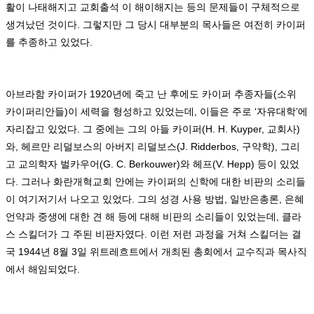
활이 나태해지고 교회출석 이 해이해지는 등의 문제들이 구체적으로
생겨났던 것이다
.
그렇지만 그 당시 대부분의 목사들은 여전히 카이퍼
를 추종하고 있었다
.
아브라함 카이퍼가
1920
년에 죽고 난 후에도 카이퍼 추종자들
(
소위
카이퍼리안들
)
이 세력을 형성하고 있었는데
,
이들은 주로
‘
자유대학
’
에
자리잡고 있었다
.
그 중에는 그의 아들 카이퍼
(H. H. Kuyper,
교회사
)
와
,
헤르만 리덜보스의 아버지 리덜보스
(J. Ridderbos,
구약학
),
그리
고 교의학자 벌카우어
(G. C. Berkouwer)
와 헤프
(V. Hepp)
등이 있었
다
.
그러나 화란개혁교회 안에는 카이퍼의 신학에 대한 비판의 소리들
이 여기저기서 나오고 있었다
.
그의 성경 사용 방법
,
일반은총론
,
은혜
언약과 중생에 대한 견 해 등에 대해 비판의 소리들이 있었는데
,
클라
스 스킬더가 그 주된 비판자였다
.
이런 저런 과정을 거쳐 스킬더는 결
국
1944
년
8
월
3
일 위트레흐트에서 개최된 총회에서 교수직과 목사직
에서 해임되었다
.