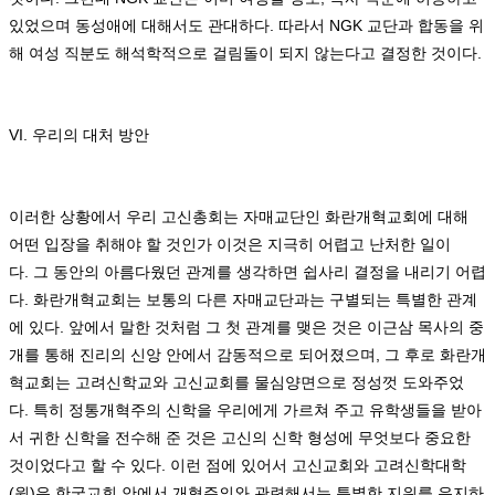
있었으며 동성애에 대해서도 관대하다
.
따라서
NGK
교단과 합동을 위
해 여성 직분도 해석학적으로 걸림돌이 되지 않는다고 결정한 것이다
.
VI.
우리의 대처 방안
이러한 상황에서 우리 고신총회는 자매교단인 화란개혁교회에 대해
어떤 입장을 취해야 할 것인가 이것은 지극히 어렵고 난처한 일이
다
.
그 동안의 아름다웠던 관계를 생각하면 쉽사리 결정을 내리기 어렵
다
.
화란개혁교회는 보통의 다른 자매교단과는 구별되는 특별한 관계
에 있다
.
앞에서 말한 것처럼 그 첫 관계를 맺은 것은 이근삼 목사의 중
개를 통해 진리의 신앙 안에서 감동적으로 되어졌으며
,
그 후로 화란개
혁교회는 고려신학교와 고신교회를 물심양면으로 정성껏 도와주었
다
.
특히 정통개혁주의 신학을 우리에게 가르쳐 주고 유학생들을 받아
서 귀한 신학을 전수해 준 것은 고신의 신학 형성에 무엇보다 중요한
것이었다고 할 수 있다
.
이런 점에 있어서 고신교회와 고려신학대학
(
원
)
은 한국교회 안에서 개혁주의와 관련해서는 특별한 지위를 유지하