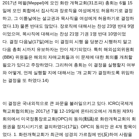
2017
년 메펄
(Meppel)
에 모인 화란 개혁교회
(31
조파
)
총회는
6
월
15
일에 모인 회합에서 집사직과 장로직을 여성에게도 허용하기로 결정
하고
,
그 이튿날에는 설교권과 목사직을 여성에게 허용하기로 결정하
였다
.13)
물론 반대도 많았다
.
장로직에 대해서는 찬성
23
명 반대
9
명
이었으며
,
목사직에 대해서는 찬성
21
명 기권
1
명 반대
10
명이었
다
.
결정 다음날
(17
일
)
에는 이 결정의 시행 을 당분간 시행하지 말고
다음 총회 시까지 유보하자는 안이 제기되었다
.
특히 해외섭외위원회
(BBK)
위원들은 해외의 자매교회들과 이 문제에 대한 회의를 개최할
필요가 있다고 주장하였다
.
그리하여 총회는 이 결정을 실행할지 여부
와 어떻게
,
언제 실행할 지에 대해서는
‘
개 교회
’
가 결정하도록 위임하
는 결정을 또 하였다
.14)
이 결정은 국내외적으로 큰 파문을 불러일으키고 있다
. ICRC(
국제개
혁교회협의회
)
는
2017
년
7
월
12-19
일에 온타리오에서 개최된 제
9
차
회의에서 미국정통장로교회
(OPC)
의 동의
(
動議
)
로 화란개혁교회의 회
원권을 정지시키기로 결의하였다
(17
일
). OPC
의 동의안 은
4
개 항목이
었다
. 1.
화란개혁교회가 최근에 성경의 가르침에 반
(
反
)
하여 사람을