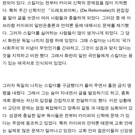
련되어 있다
.
스킬더는 전부터 카이퍼 신학의 문제점을 많이 지적했
다
.
특히 주간 신학지인
『
드레포르마찌
』
(De Reformatie)
의 편집장
을 맡아 글을 쓰면서 여러 사람들과 충돌하게 되었다
.
그러던 중 에 아
브라함 카이퍼의 일반은총론과 언약론 등에 대해서도 문제를 제기했
다
.
그러자 스킬더를 싫어하는 사람들이 많이 생겨나게 되었다
.
그 당
시 화란은 독일 나치의 점령 하에 있었다
.
그때 스킬더는 나치의
‘
국가
사회주의
’
의 이념이 무엇인가를 간파하고
,
그것이 성경과 맞지 않다는
것을 지적하고 비판 했다
.
그래서 화란의 일반 국민들에게 스킬더는 용
기 있는 애국자로 인식되어 있었다
.
그러자 독일의 나치는 스킬더를 구금했다가 풀어 주면서 출판 금지 명
령을 내렸다
.
그래서 그는 숨어 지내면서 글을 발표하기도 하고
,
총회
개회 중에는 자신의 입장을 간접적으로 전달하기도 했다
.
이런 상황에
서 교단의 문제는 점점 복잡해지고 양측의 갈등 과 대립은 심화되어 갔
다
.
성경에 충실한 일부 목사들은 전부터 카이퍼의 신학에 문제 가 있
다는 주장에 동조하고 있었다
.
특히 카이퍼의 언약론 때문에 교회 안에
는 실제로 많은 문제가 일어나고 있었다
.
교회 안의 젊은이들의 신앙생