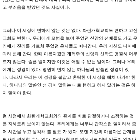
고 부러움을 받았던 것도 사실이다
.
그러나 이 세상에 변하지 않는 것은 없다
.
화란개혁교회도 변하고 고신
교회도 변한다
.
우리에게 모범을 보여 주었던 신앙의 선배들도 가고 우
리에게 진리를 가르쳐 주었던 은사들도 떠나간다
.
우리 자신도 나이에
따라 변해 간다
.
한때 아름다웠던 개혁주의 신앙과 신학도 영원히 머무
르지 않는다
.
슬픈 일이지만 이것은 어쩔 수 없는 일이다
.
그러나 우리
에게는 성경이 있다
.
영원히 변치 않는 하나님의 말씀인 성경이 있
다
.
따라서 우리는 이 성경을 붙잡고 혼탁한 이 세상을 헤쳐 나가야 한
다
.
하나님의 말씀인 성 경이 말하는 대로 행하고 하지 말라는 것은 하
지 말아야 한다
.
현 시점에서 화란개혁교회와의 관계를 바로 단절하거나 조정하는 것
은 지혜로워 보이지 않는다
.
우리에게는 너무나 갑작스런 일이라서 좀
더 시간을 두고 생각해 볼 필요 가 있다
.
오랜 기간의 아름다운 관계를
쉽사리 결정할 수는 없다
.
화란개혁교회 안에서도 어떤 일들이 일어나