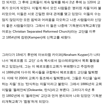
안 되지만
,
그 후에 교회들이 계속 탈퇴를 해서
2
년 후에 는
120
여 교
회가 모이게 되었다
.
이렇게 해서 모인 사람들은
‘
분리된 자들
’
이라 불
리었으며
,
이들은 서로 긴밀한 유대 관계를 맺고 있었다
.
이들의 수는
많지 않았지만 모든 핍박과 어려움을 각오하고 나온 사람들이라 신앙
이 좋은 사람들이었다
.
그래서 이 들은 나중에
‘
기독분리개혁교회
’(
영
어로는
Christian Separated Reformed Church)
라는 교단을 이루
고
1854
년에 캄펀
(Kampen)
에 신학교를 세웠다
.
그러다가
19
세기 후반에 아브라함 카이퍼
(Abraham Kuyper)
가 나타
나서
‘
헤르포름 드 교단
’
소속 목사로서 암스테르담에서 목회 활동을
하고 있었는데
,
그는 이 헤르포름드교회가 부패했다고 주장하면
서
1886
년에 다수의 목사들을 규합해서 헤르포름드 교단을 탈퇴했
다
.
이때 약
200
여 교회가 동조해서 탈퇴했는데
,
그들은 자신을
‘
슬퍼
하는 자들
’
또는
‘
탄식하는 자들
’
이라고 불렀다
.
그래서
1886
년의 교회
이탈을
‘
돌레안씨
’(Doleantie,
탄식
)
라고 부른다
.
그러다가
6
년 후
인
1892
년에 이
‘
돌레안씨
’
교단과 먼저 분리되어 나와 있었던
‘
기독분
리개혁교회
’
가
‘
합동
’
하게 되었다
.