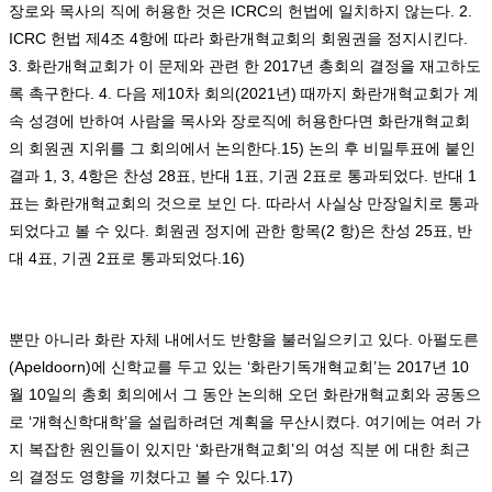
장로와 목사의 직에 허용한 것은
ICRC
의 헌법에 일치하지 않는다
. 2.
ICRC
헌법 제
4
조
4
항에 따라 화란개혁교회의 회원권을 정지시킨다
.
3.
화란개혁교회가 이 문제와 관련 한
2017
년 총회의 결정을 재고하도
록 촉구한다
. 4.
다음 제
10
차 회의
(2021
년
)
때까지 화란개혁교회가 계
속 성경에 반하여 사람을 목사와 장로직에 허용한다면 화란개혁교회
의 회원권 지위를 그 회의에서 논의한다
.15)
논의 후 비밀투표에 붙인
결과
1, 3, 4
항은 찬성
28
표
,
반대
1
표
,
기권
2
표로 통과되었다
.
반대
1
표는 화란개혁교회의 것으로 보인 다
.
따라서 사실상 만장일치로 통과
되었다고 볼 수 있다
.
회원권 정지에 관한 항목
(2
항
)
은 찬성
25
표
,
반
대
4
표
,
기권
2
표로 통과되었다
.16)
뿐만 아니라 화란 자체 내에서도 반향을 불러일으키고 있다
.
아펄도른
(Apeldoorn)
에 신학교를 두고 있는
‘
화란기독개혁교회
’
는
2017
년
10
월
10
일의 총회 회의에서 그 동안 논의해 오던 화란개혁교회와 공동으
로
‘
개혁신학대학
’
을 설립하려던 계획을 무산시켰다
.
여기에는 여러 가
지 복잡한 원인들이 있지만
‘
화란개혁교회
’
의 여성 직분 에 대한 최근
의 결정도 영향을 끼쳤다고 볼 수 있다
.17)