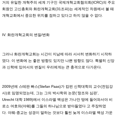
거의 유일한 개혁주의 세계 기구인 국제개혁교회협의회
(ICRC)
의 주요
회원인 고신총회와 화란개혁교회
(31
조파
)
는 세계적인 차원에서 볼 때
개혁교회에서 중요한 위치를 점하고 있다고 하지 않을 수 없다
.
IV.
화란개혁교회의 변질
/
변화
그러나 화란개혁교회는 시간이 지남에 따라 서서히 변화하기 시작하
였다
.
이 변화에 는 좋은 방향도 있지만 나쁜 방향도 많다
.
특별히 신앙
과 신학에 있어서의 변질이 우리에게는 큰 충격으로 다가온다
.
2009
년에 스테판 빠스
(Stefan Paas)
가 캄펀 신학대학의 교수
(
전임강
사
)
로 임명되었는데
,
그는 그의 박사학위 논문
(‘
창조와 심판
’,
Utrecht
대학
1989)
에서 이스라엘 백성은 가나안 땅에 들어와서야 비
로소 여호와
(
야웨
)
를 그들의 하나님으로 받아들였다 고 주장하였
다
.
야웨
-
종교는 성경이 말하는 것보다 훨씬 늦게 이스라엘 백성 가운