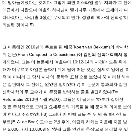
데 받아들여졌다는 것이다
.
그렇게 되면 이스라엘 열두 지파가 그 전에
애급에서 나왔으며 여호와 하나님이 떨기나무 가운데서 모세에게 나
타나셨다는 사실
(
출
3
장
)
은 무시되고 만다
.
성경의
‘
역사적 신뢰성
’
이
의심된 것이다
.5)
그 이듬해인
2010
년에 쿠르트 판 베쿰
(Koert van Bekkum)
의 박사학
위 논문
(From Conquest to Coexistence)
이 캄펀의 신학대학에서 통
과되었다
.
그는 이 논문에서 여호수아
10:12-14
의 사건
(
기드온 위에
해가 머무르고 아얄론 골짜기 위에 달이 머문 것
)
은 실제로 일어난
‘
이
적
’
이 아니라 그 당시 시대의
‘
문학적 표현
’
으로 보았다
.6)
이러한 해석
은 캄펀에서 그 전에는 없었던 일이었다
.7)
이 논문이 통과되자 캄펀
신학대학의 두 교수가 이 주장을 반박하는 글을 발표하였다
(De
Reformatie 2010
년
4
월
9
일자
).
그들은 이 글에서
‘
하루가 길어진
것
’
은 주석적으로 그리고 요세푸스의 기록을 볼 때 문자적 의미로 보아
야 한다고 주장하였다
.8)
그러나 이 반박 글을 쓴 두 명 중 하나인 드
부르
(E. A. de Boer)
교수는
2
년 후에
,
아담과 하와는 처음에 지음 받
은
5,000
내지
10,000
명의
‘
첫째 그룹 인간의 추장
’
으로 생각할 수 있