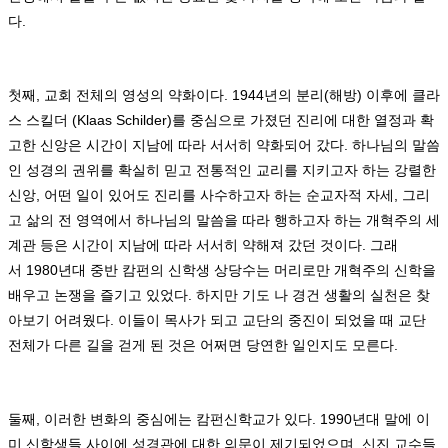
다
.
첫째
,
교회 전체의 영성의 약화이다
. 1944
년의 분리
(
해방
)
이후에 클라
스 스킬더
(Klaas Schilder)
를 중심으로 가졌던 진리에 대한 열정과 확
고한 신앙은 시간이 지남에 따라 서서히 약화되어 갔다
.
하나님의 말씀
인 성경의 권위를 확실히 믿고 전통적인 교리를 지키고자 하는 강렬한
신앙
,
어떤 일이 있어도 진리를 사수하고자 하는 순교자적 자세
,
그리
고 삶의 전 영역에서 하나님의 말씀을 따라 행하고자 하는 개혁주의 세
계관 등은 시간이 지남에 따라 서서히 약해져 갔던 것이다
.
그래
서
1980
년대 중반 캄펀의 신학생 상당수는 머리로만 개혁주의 신학을
배우고 논쟁을 즐기고 있었다
.
하지만 기도 나 경건 생활의 실천은 찾
아보기 어려웠다
.
이들이 목사가 되고 교단의 중진이 되었을 때 교단
전체가 다른 길을 걷게 된 것은 어쩌면 당연한 일인지도 모른다
.
둘째
,
이러한 변화의 중심에는 캄펀신학교가 있다
. 1990
년대 말에 이
미 신학생들 사이에 성경관에 대한 의문이 제기되었으며
,
신진 교수들