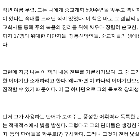
작년 여름 무렵, 그는 나에게 종교개혁
500
주년을 앞두고 역사
이 있다는 속내를 드러낸 적이 있었다
.
이 책은 바로 그 결심의
교회사를 통해 주의 복음의 진리를 위해 싸우다 장렬히 순교한
,
까지
17
명의 위대한 이단자들, 정통신앙인들, 순교자들의 생애
다
.
그런데 지금 나는 이 책의 내용 전부를 거론하기보다
,
그 중 그
한 이야기만 소개하려고 한다
.
왜냐하면 이 하나의 이야기만으로
짐작할 수 있기 때문이다. 이 글 하나만으로 그의
독보적 창의성
먼저 그가 사용하는 단어가 보여주는 풍성한 어휘력과 독특한
는 적재적소에서 빛을 발한다
.
그렇다고 그의 단어들은 생경한
따
'
등의 단어들을 함부로
(?)
구사한다. 그러나
그것이 전혀 낯