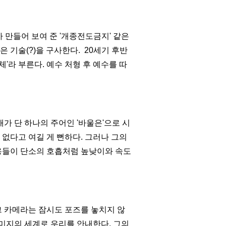
 만들어 보여 준
'
개종전도금지
'
같은
은 기술
(?)
을 구사한다
.
20
세기 후반
체
'
라 부른다
.
예수 처형 후 예수를 따
개가 단 하나의 주어인
'
바울은
'
으로 시
 없다고 여길 게 뻔하다
.
그러나 그의
용들이 단소의 호흡처럼 높낮이와 속도
그 카메라는 잠시도 포즈를 놓치지 않
 미지의 세계로 우리를 안내한다
.
그의