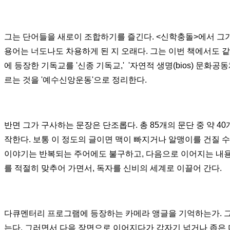
그는 단어들을 새로이 조합하기를 즐긴다
. <
신학충돌>에서 그가
용어는 너도나도 차용하게 된 지 오래다
.
그는 이번 책에서도 같
에 등장한 기독교를
'
신종 기독교,
' '
자연적 생명
(bios)
문화공동
르는 것을
'
예수신앙운동
'
으로 정리한다
.
반면 그가 구사하는 문장은 단조롭다
.
총
85
개의 문단 중 약
40
작한다
.
보통 이 정도의 글이면 맥이 빠지거나 알맹이를 건질 수
이야기는 반복되는 주어에도 불구하고
,
다음으로 이어지는 내
를 적절히 맞추어 가면서, 독자를 신비의 세계로 이끌어 간다
.
다큐멘터리 프로그램에 등장하는 카메라 앵글을 기억하는가
.
는다
.
그러면서 다음 장면으로 이어지다가
갑자기 넓거나 좁은