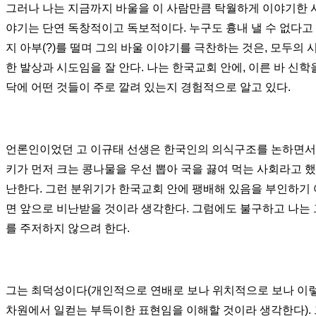
그러나 나는 지금까지 바울을 이 사람만큼 탁월하게 이야기한 
야기는 단연 독창적이고 독보적이다. 누구도 흉내 낼 수 없다고
지 아부
(?)
를 떨며 그의 바울 이야기를 극찬하는 것은
,
모두의 
한 발상과 시도임을 잘 안다
.
나는 한국교회 안에
, 이른 바
신학을
닥에 어떤 것들이 주로 깔려 있는지 경험적으로 알고 있다
.
언론인이었던 고 이규태 선생은 한국인의 의식구조를 논하면
키가 먼저 크는 콩나물을 우선 뽑아 국을 끓여 먹는 사회라고 
난한다. 그런 분위기가 한국교회 안에 팽배해 있음을 부인하기
면 앞으로 비난받을 것이라 생각한다
.
그럼에도 불구하고 나는 
를 주저하지 않으려 한다
.
그는 최덕성이다
(
개인적으로 연배로 보나 위치적으로 보나 이
차원에서 일컫는 부득이한 표현임을 이해할 것이라 생각한다
).