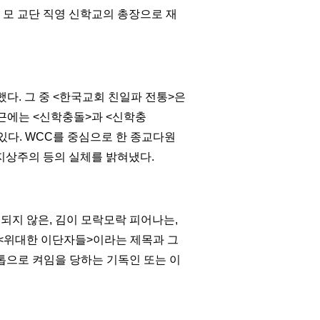
 모 교단 직영 신학교의 총장으로 재
했다
.
그 중
<
한국교회 친일파 전통
>
은
근에는
<
신학충돌>과 <신학충
있다.
WCC
를 중심으로 한 종교다원
상주의 등의 실체를 밝혀냈다
.
 되지 않은
,
김이 모락모락 피어나는
,
<
위대한 이단자들
>
이라는 제목과 그
톱으로 켜임을 당하는 기독인 또는 이