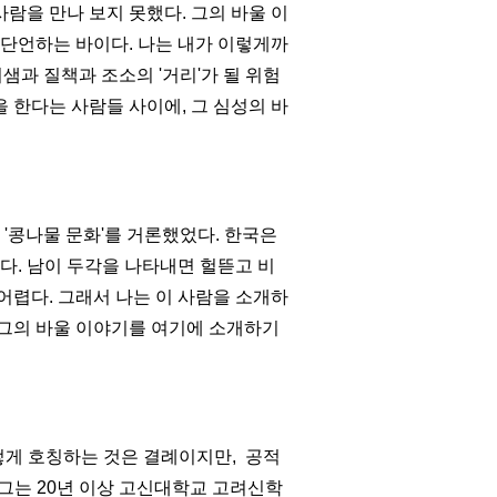
사람을 만나 보지 못했다
.
그의 바울 이
 단언하는 바이다
. 나는
내가 이렇게까
시샘과 질책과 조소의
'
거리
'
가 될 위험
 한다는 사람들 사이에
,
그 심성의 바
서
'
콩나물 문화
'
를 거론했었다
.
한국은
했다
. 남이 두각을 나타내면
헐뜯고 비
 어렵다
.
그래서 나는 이 사람을 소개하
그의 바울 이야기를 여기에 소개하기
렇게 호칭하는 것은 결례이지만
,
공적
그는
20
년 이상 고신대학교 고려신학