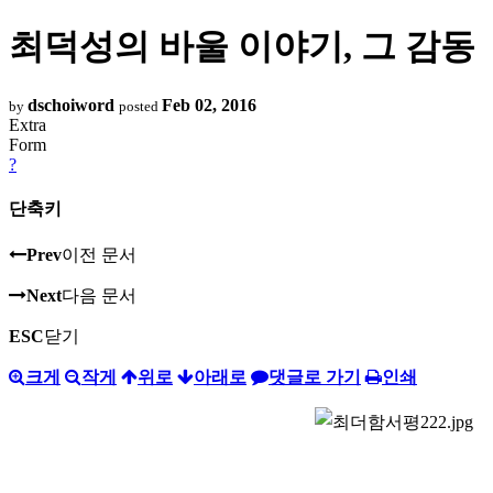
최덕성의 바울 이야기, 그 감동
dschoiword
Feb 02, 2016
by
posted
Extra
Form
?
단축키
Prev
이전 문서
Next
다음 문서
ESC
닫기
크게
작게
위로
아래로
댓글로 가기
인쇄