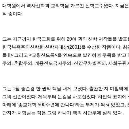
대학원에서 역사신학과 교의학을 가르친 신학교수였다
.
지금은
직 중이다
.
그는 지금까지 한국교회를 위해
20
여 권의 신학 저작들을 발표
한국복음주의신학회 신학자대상(2001)을 수상한 작품이다
.
최
돌 II> 그리고 <교황신드롬>을
연속으로 발간하여 주목을 받고 
주의, 혼합주의
,
개종전도금지주의
,
신앙무차별주의
,
사회구원지
그는
1
월 중순경 한 권의 책을 내게 보냈다
.
출간한 지 며칠밖에
그의 신간이었다
.
제목부터 눈길을 사로잡았다
.
하얀색 표지에
아래에
'
종교개혁
500
주년에 만나다
'
라는 부제가 찍혀 있었고
,
단자가 처형받는 작은 그림 하나가 책의 하단부에 실려 있다
.