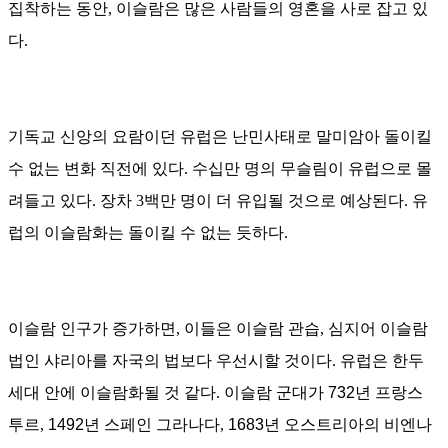
집착하는
동안
,
이슬람은 많은 사람들의 영혼을 사로 잡고 있
다
.
기독교 신앙의 요람이던 유럽은 난민사태로 말미암아 돌이킬
수 없는 변화 직전에 있다
.
수십만 명의 무슬림이 유럽으로 몰
려들고 있다
.
장차
3
백만 명이 더 유입될 것으로 예상된다
.
유
럽의 이슬람화는 돌이킬 수 없는 듯하다
.
이슬람 인구가 증가하면
,
이들은 이슬람 관습
,
심지어 이슬람
법인 샤리아를 자국의 법보다 우선시할 것이다
.
유럽은 한두
세대 안에 이슬람화될 것 같다
.
이슬람 군대가
732
년 프랑스
투르
,
1492
년 스페인 그라나다
,
1683
년 오스트리아의 비엔나