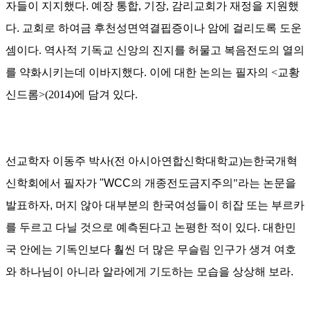
자들이 지지했다.
예장 통합
,
기장
,
감리교회가 재정을 지원했
다. 교회로 하여금
후천성면역결핍증이나 암에 걸리도록 도운
셈이다
.
역사적 기독교 신앙의 진지를 허물고 복음전도의 열의
를 약화시키는데 이바지했다
.
이에 대한 논의는 필자의
<
교황
신드롬
>(2014)
에 담겨 있다
.
선교학자 이동주 박사
(
전 아시아연합신학대학교
)
는한국개혁
신학회에서 필자가 "
WCC
의 개종전도금지주의
"
라는 논문을
발표하자, 머지
않아 대부분의 한국여성들이 히잡 또는
부르카
를 두르고 다닐 것으로 예측된다고 논평한 적이 있다
.
대한민
국 안에는 기독인보다 훨씬 더 많은 무슬림 인구가 생겨 여호
와 하나님이 아니라 알라에게 기도하는 모습을 상상해 보라.