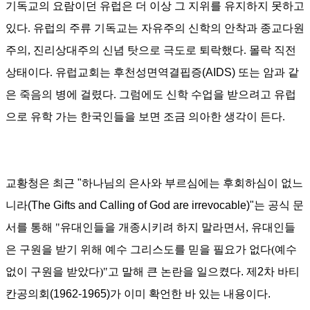
기독교의 요람이던 유럽은 더 이상
그 지위를 유지하지 못하고
있다
.
유럽의
주류 기독교는 자유주의 신학의 안착과 종교다원
주의
,
진리상대주의 신념
탓으로 극도로 퇴락했다
.
몰락 직전
상태이다
.
유럽교회는 후천성면역결핍증
(AIDS)
또는 암
과
같
은 죽음의 병에 걸렸다
.
그럼에도 신학 수업을 받으려고 유럽
으로 유학 가는 한국인들을 보면 조금 의아한 생각이 든다
.
교황청은 최근 "
하나님의 은사와 부르심에는 후회하심이 없느
니라(
The Gifts and Calling of God are irrevocable)"
는 공식 문
서를 통해
"
유대인들을 개종시키려 하지 말라면서
,
유대인들
은 구원을 받기 위해 예수 그리스도를 믿을 필요가 없다
(
예수
없이 구원을 받았다
)"
고 말해 큰 논란을 일으켰다. 제2차 바티
칸공의회(1962-1965)가 이미 확언한 바 있는 내용이다.