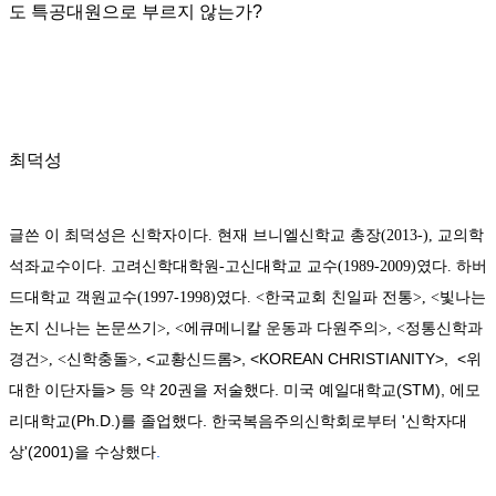
도 특공대원으로 부르지 않는가?
최덕성
글
쓴 이
최덕성
은
신학자이다. 현재 브니엘신학교 총장(2013-), 교의학
석좌교수이다.
고려신학대학원
-고
신대학교
교수(1989-2009)였다.
하버
드대학교 객원교수(1997-1998)였다.
<한국교회 친일파 전통>,
<빛나는
논지 신나는 논문쓰기>, <에큐메니칼 운동과 다원주의>, <정통신학과
<교황신드롬>, <KOREAN CHRISTIANITY>, <위
경건>,
<신학충돌>,
대한 이단자들> 등 약 20권을 저술했다.
미국
예일대학교(STM), 에모
리대학교(Ph.D.)를 졸업했다. 한국복음주의신학회로부터 '신학자대
상'(2001)을 수상했다
.