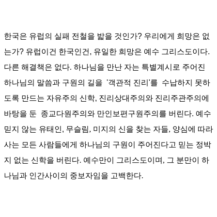
한국은 유럽의 실패 전철을 밟을 것인가? 우리에게 희망은 없
는가? 유럽이건 한국인건,
유일한 희망은
예수 그리스도이다.
다른 해결책은 없다
.
하나님을 만난 자는 특별계시로 주어진
하나님의 말씀과 구원의 길을 '
객관적 진리'를
수납하지 못하
도록 만드는 자유주의 신학,
진리상대주의와
진리주관주의에
바탕을 둔
종교다원주의와 만인보편구원주의를
버린다
.
예수
믿지 않는 유태인,
무슬림
,
미지의 신을 찾는 자들
,
양심에 따라
사는 모든 사람들에게 하나님의 구원이 주어진다고 믿는 정박
지 없는 신학을 버린다
.
예수만이 그리스도이며
,
그 분만이 하
나님과 인간사이의 중보자임을 고백한다
.