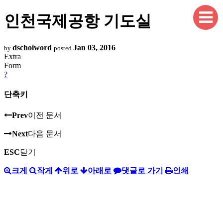
인천국제공항 기도실
dschoiword
Jan 03, 2016
by
posted
Extra
Form
?
단축키
Prev
이전 문서
Next
다음 문서
ESC
닫기
크게
작게
위로
아래로
댓글로 가기
인쇄