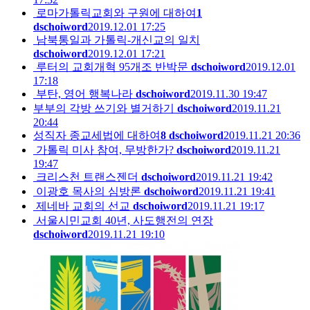
로마가톨릭교회와 구원에 대하여
1
dschoiword
2019.12.01 17:25
남북통일과 가톨릭-개신교의 일치
dschoiword
2019.12.01 17:21
루터의 교회개혁 95개조 반박문
dschoiword
2019.12.01
17:18
부탄, 영어 행복나라
dschoiword
2019.11.30 19:47
부부의 각방 쓰기와 별거하기
dschoiword
2019.11.21
20:44
성직자 종교세법에 대하여
8
dschoiword
2019.11.21 20:36
가톨릭 미사 참여, 무방한가?
dschoiword
2019.11.21
19:47
크리스천 트랜스젠더
dschoiword
2019.11.21 19:42
이광호 목사의 심방론
dschoiword
2019.11.21 19:41
제네바 교회의 선교
dschoiword
2019.11.21 19:17
서울시민교회 40년, 사도행전의 연장
dschoiword
2019.11.21 19:10