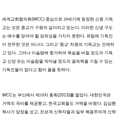
세계교회협의회
(WCC)
중심으로
20
세기에 등장한 신종 기독
교는 모든 종교가 구원의 길이라고 믿는다
.
이러한 신념 구도
는
예수를 믿어야 할 당위성을 가지지 못한다
.
유럽에 기독인
이 전무한 것은 아니다
.
그리고
'
종교
'
차원의 기독교는 건재하
고 있다
.
그러나 이슬람에 항거하여 목숨을 바칠 정도의 기독
교 신앙 또는 이슬람을 막아낼 정도의 결속력을 가질 수 있는
기독인들이 없다고 함이 옳을 듯하다
.
WCC
는 부산에서 제
10
차 총회
(2013)
를 열었다
.
대한민국은
거액의 국비를 제공했고
,
한국교회들도 거엑을 바쳤다
.
김삼환
목사가 앞장을 섰고, 진보계 신학자들과 일부 복음주의계 신학