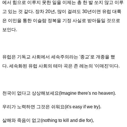
에서 힘으로 이루지 못한 일을 이제는 총 한 발 쏘지 않고 이루
고 있는 것 같다. 장차
20
년
,
많이 걸려도
30
년이면 유럽 대륙
은 이민을 통한 이슬람 정복을 기정 사실로 받아들일 것으로
보인다
.
유럽은 기독교 사회에서 세속주의라는 '종교'로 개종을 했
다.
세속화된 유럽 사회의 테마 곡은 존 레논의
'
이매진
'
이다
.
천국이 없다고 상상해보세요
(Imagine there's no heaven).
우리가 노력하면 그것은 쉬워요
(it's easy if we try).
살해와 죽음이 없고
(nothing to kill and die for),