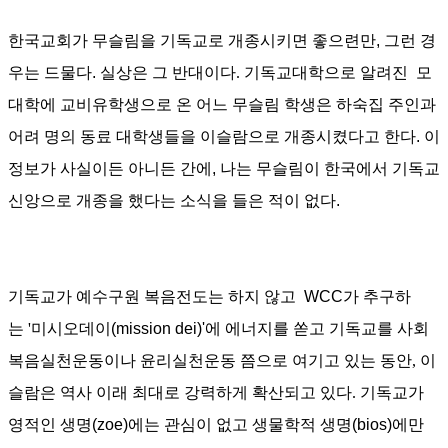
한국교회가 무슬림을 기독교로 개종시키면 좋으련만, 그런 경
우는 드물다. 실상
은 그 반대이다
.
기독교대학으로 알려진 모
대학에 교비유학생으로 온 어느 무슬림 학생은 하숙집 주인과
어려 명의 동료 대학생들을
이슬람으로 개종시켰다고 한다. 이
정보가 사실이든 아니든 간에, 나는 무슬림이 한국에서 기독교
신앙으로 개종을 했다는 소식을 들은 적이 없다.
기독교가 예수구원 복음전도는 하지 않고
WCC
가 추구하
는
'
미시오데이
(mission dei)'
에 에너지를 쏟고 기독교를 사회
복음실천운동이나 윤리실천운동 쯤으로 여기고 있는
동안
,
이
슬람은 역사 이래 최대로 강력하게 확산되고 있다
.
기독교가
영적인 생명
(zoe)
에는 관심이 없고 생물학적 생명
(bios)
에만