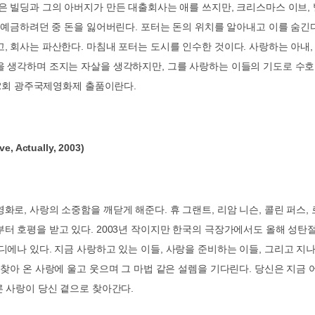
은 빌딩과 그의 아버지가 만든 대출회사는 애를 쓰지만
,
크리스마스 이브
,
 예금하려던 중 돈을 잃어버린다
.
포터는 돈의 위치를 알아내고 이를 숨긴
고
,
회사는 파산한다
.
마침내 포터는 도시를 인수한 것이다
.
사랑하는 아내
을 생각하며 조지는 자살을 생각하지만
,
그를 사랑하는 이들의 기도로 수
2
회 광주국제영화제 출품이란다
.
ve, Actually, 2003)
영화로
,
사랑의 소중함을 깨닫게 해준다
.
휴 그랜트
,
리암 니슨
,
콜린 퍼스
,
부터 호평을 받고 있다
. 2003
년 작이지만 한국의 극장가에서도 올해 성탄
디에나 있다
.
지금 사랑하고 있는 이들
,
사랑을 준비하는 이들
,
그리고 지나
 찾아 온 사랑에 울고 웃으며 그 마법 같은 설렘을 기다린다
.
당신은 지금 
른 사랑이 당신 곁으로 찾아간다
.