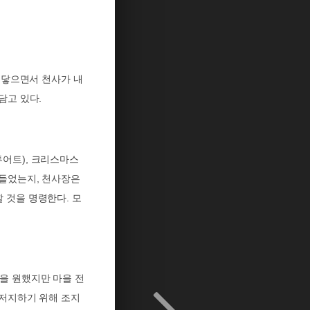
 닿으면서 천사가 내
담고 있다
.
튜어트
),
크리스마스
 들었는지
,
천사장은
할 것을 명령한다
.
모
을 원했지만 마을 전
 저지하기 위해 조지