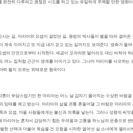
를 완전히 다루려고 괜찮은 시도를 하고 있는 유일하게 주목할 만한 영화
오시는 길
,
마리아와 요셉이 걸었던 길
,
동방의 박사들이 별을 따라 걸어온 
이 계속 이어지고 또 지금 내가 걷고 있는 길까지도 보여준다
.
영화가 들려
요셉의 인연으로부터 시작한다
.
세금이 모자라면 딸이라도 대신 바쳐야 하
도 여느 집처럼 근근이 생계를 이어가고 있다
.
그나마 마리아를 사모하는 
 어찌 될지 모르는 위태로운 형국이다
.
약혼이 부담스럽기만 한 마리아는 어느 날 갑자기 몰아치는 수상한 바람결
의 잉태를 예고 받는다
.
마리아의 삶을 온통 흔들어댈 그 바람은 마리아의
족과 요셉
,
마을 사람들에게는 불신과 의혹을 낳는다
.
그러나 성령의 씨앗
해 마리아는 혼자서 감당하기 힘든 두려움과 고통을 하느님의 은총으로 변
별한 선택과 더불어 목숨을 건 모험을 시작한 열여섯 살 소녀에게 엘리사