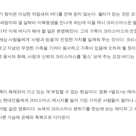
기 찾아온 이상한 차림새의 버디를 전혀 믿지 않는다
.
월터가 믿는 것은 오
 새엄마와 열 살짜리 이복동생을 만나게 되는데 이들 역시 크리스마스든 
가지
!
이제 버디가 해야 할 일은 분명해진다
.
그의 가족이 크리스마스의 진
 세상 사람들에게
'
사랑과 믿음
'
의 진정한 가치를 일깨워 주는 것이다
.
크리
르고 지냈던 무정한 가족을 기꺼이 용서하고 가족이 있음에 오히려 뛸 듯
로 용서와 화해
,
사랑과 신뢰의 크리스마스를
'
몸소
'
보여 주는 요정 버디는
족이 해체되어 가고 있는 게 부정할 수 없는 현실이다
.
영화
<
엘프
>
는 메
는 현대인들에게 크리스마스 메시지를 빌어 가장 가까운 사람들이 얼마나
 마법 같은 영화이다
.
뉴욕의 크리스마스 분위기를 한눈에 보는 재미와 그 
마른 가슴에 은혜와 축복으로 다가온다