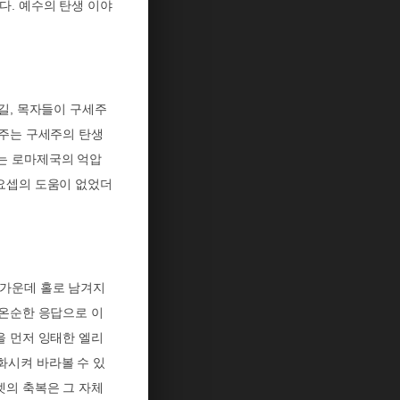
이다
.
예수의 탄생 이야
길
,
목자들이 구세주
주는 구세주의 탄생
는 로마제국의 억압
요셉의 도움이 없었더
 가운데 홀로 남겨지
 온순한 응답으로 이
을 먼저 잉태한 엘리
화시켜 바라볼 수 있
벳의 축복은 그 자체