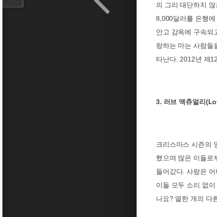
의 그리 대단하지 않
8,000
달러를 은행에
안고 감옥에 구속되
랑하는 마는 사람들
타난다
. 2012
년 제
1
3.
(Lo
러브 액츄얼리
크리스마스 시즌의 
했으며 많은 이들로
들어갔다
.
사랑은 어
이들 모두 소리 없이
나요
?
열한 개의 다