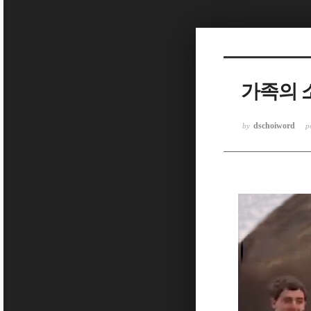
가족의 
dschoiword
by
p