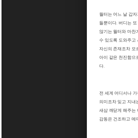
월터는 어느 날 갑자
들뿐이다
.
버디는 또
않기는 월터와 마찬
수 있도록 도와주고
자신의 존재조차 모
아이 같은 천진함으
다
.
전 세계 어디서나 가
의미조차 잊고 지내
새삼 깨닫게 해주는
감동은 건조하고 메