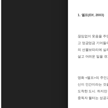
1.
(Elf, 2003)
엘프
끊임없이 웃음을
주
고 엉금엉금 기어들
의 선물보따리에 실려
설고 어려운 일을 겪
영화
<
엘프
>
의 주인
신이 인간이라는 것을
도착한 도시
.
하지만
중독자 월터는 성공