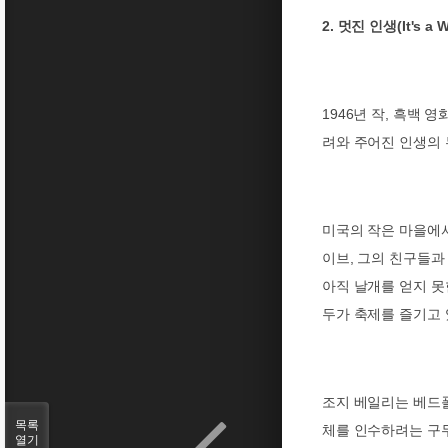
2.
(It's a 
멋진 인생
1946
년 작
,
흑백 영
려와 주어진 인생의 
미국의 작은 마을에서
이브
,
그의 친구들과
아직 날개를 얻지 
두가 축제를 즐기고 
조지 베일리는 베드
목록
체를 인수하려는 구두
열기