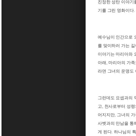
진정한 성탄 이야기
기를 그린 영화이다
.
예수님이 인간으로 
를 맞이하러 가는 길
이야기는 마리아와 
아래
,
마리아의 가족
라면 그녀의 운명도
그런데도 요셉과의 
고
,
천사로부터 성령
어지지만
,
그녀의 가
사벳과의 만남을 통
게 된다
.
하나님의 특