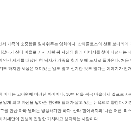
면서
가족의 소중함을 일깨워주는
영화이다
.
산타클로스의 선물 보따리에 
어갔다가 산타 마을로 가서 자란 뒤 자신의 원래 아버지를 찾아 나선다는 
 인간 세계를 떠났던 한 남자가 가족을 찾기 위해 도시로 돌아온다
.
처음
기도 하지만 세상은 재미있는 일도 많고 신기한 것도 많다는 이야기가 전
공 버디는 고아원에 버려진 아이이다
. 30
여 년을 북극 마을에서 엘프로 자란
 알게 되고 자신을 낳아준 친아빠 월터가 살고 있는 뉴욕으로 향한다
.
기
 그를 만난 아빠 월터는 냉랭하기만 하다
.
산타 할아버지의
'
나쁜 어른
'
리스
과 처세만이 인생의 진정한 가치라고 생각하는 사람이다
.