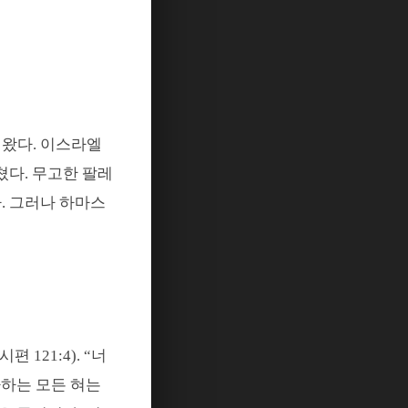
 왔다.
이스라엘
쳤다
.
무고한 팔레
다
.
그러나 하마스
시편
121:4). “
너
사하는 모든 혀는