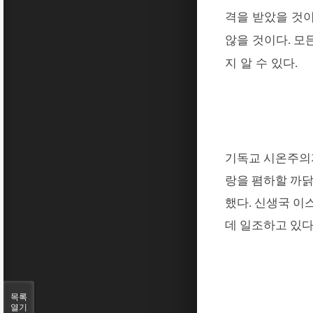
격을 받았을 것
않을 것이다
모
.
지 알 수 있다
.
기독교 시온주의
랑을 폄하할 까닭
했다. 신생국
이스
데 일조하고 있
목록
열기