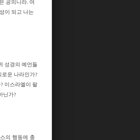
얻은 공의니라
.
여
백성이 되고 나는
위 성경의 예언들
의로운 나라인가
?
가
?
이스라엘이 팔
아닌가?
스의 행동에 충