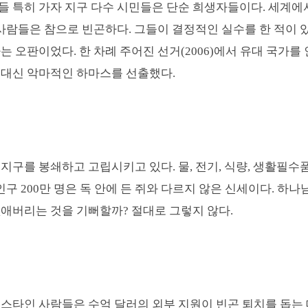
들 특히 가자 지구 다수 시민들은 단순 희생자들이다
.
세계에서
 사람들은 참으로 빈곤하다
.
그들이 결정적인 실수를 한 적이 
하는 오판이었다
.
한 차례 주어진 선거
(2006)
에서 유대 국가를
 대신 악마적인 하마스를 선출했다
.
 지구를 봉쇄하고 고립시키고 있다
.
물
,
전기
,
식량
,
생활필수품
 인구
200
만 명은 독 안에 든 쥐와 다르지 않은 신세이다
.
하나
없애버리는 것을 기뻐할까
?
절대로 그렇지 않다
.
스타인 사람들은 수억 달러의 외부 지원이 빈곤 퇴치를 돕는