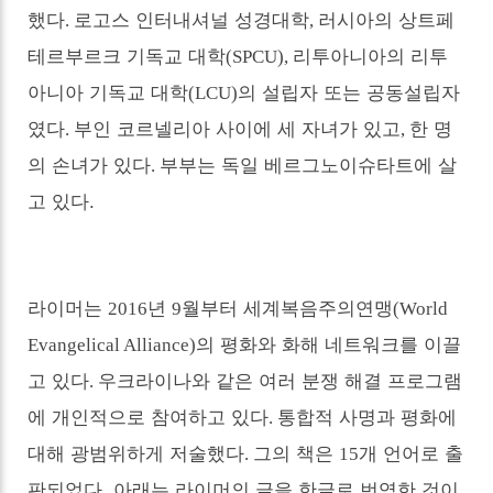
했다
로고스 인터내셔널 성경대학
러시아의 상트페
.
,
테르부르크 기독교 대학
리투아니아의 리투
(SPCU),
아니아 기독교 대학
의 설립자 또는 공동설립자
(LCU)
였다
부인 코르넬리아 사이에 세 자녀가 있고
한 명
.
,
의 손녀가 있다
부부는 독일 베르그노이슈타트에 살
.
고 있다.
라이머는
년
월부터 세계복음주의연맹
2016
9
(World
의 평화와 화해 네트워크를 이끌
Evangelical Alliance)
고 있다
우크라이나와 같은 여러 분쟁 해결 프로그램
.
에 개인적으로 참여하고 있다
통합적 사명과 평화에
.
대해 광범위하게 저술했다
그의 책은
개 언어로 출
.
15
판되었다. 아래는 라이머의 글을 한글로 번역한 것이