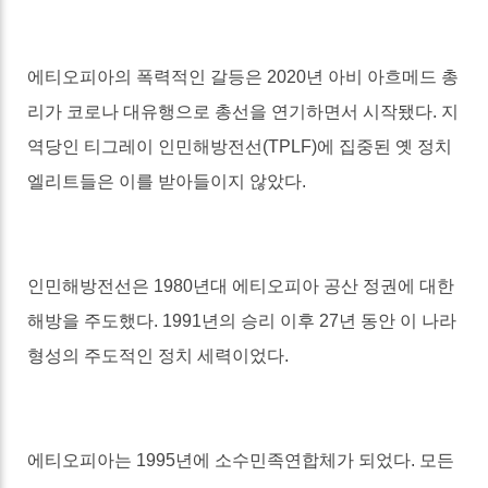
에티오피아의 폭력적인 갈등은
2020
년 아비 아흐메드 총
리가 코로나 대유행으로 총선을 연기하면서 시작됐다
.
지
역당인 티그레이 인민해방전선
(TPLF)
에 집중된 옛 정치
엘리트들은 이를 받아들이지 않았다
.
인민해방전선은
1980
년대 에티오피아 공산 정권에 대한
해방을 주도했다
. 1991
년의 승리 이후
27
년 동안 이 나라
형성의 주도적인 정치 세력이었다
.
에티오피아는
1995
년에 소수민족연합체가 되었다
.
모든