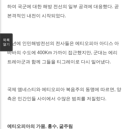
하여 국군에 대한 해방 전선의 일부 공격에 대응했다
.
곧
본격적인 내전이 시작되었다
.
목록
작년에 인민해방전선의 전사들은 에티오피아 아디스 아
열기
바바의 수도에
400Km
가까이 접근했지만
,
군대는 에리
트레아군과 함께 그들을 티그레이로 다시 밀어냈다
.
국제 앰네스티와 에티오피아 복음주의 동맹에 따르면
,
양
측은 민간인들 사이에서 수많은 범죄를 저질렀다
.
에티오피아의 가뭄
,
홍수
,
굶주림