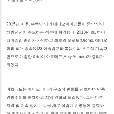
2015
년 이후
,
수백만 명의 에티오피아인들이 중앙 인민
해방전선이 주도하는 정부에 항의했다
. 2018
년 초
,
하이
러마리암 총리가 사임하고 최초의 오로모
(Oromo,
에티오
피의 최대 종족
)
이자 이슬람교와 복음주의 오순절 기독교
인으로 개종한 아비이 아흐메드
(Abiy Ahmed)
가 총리가
되었다
.
아흐메드는 에티오피아의 구조적 변화를 선호하여 민족
연방주의를 해체하고 지역 연합을 도입했다
.
그는 다른
지역 및 민족 정치 운동을 새로 설립된 번영당에 통합하
여 인민해방전선과 같은 해방 운동의 오래된 연합의 역할