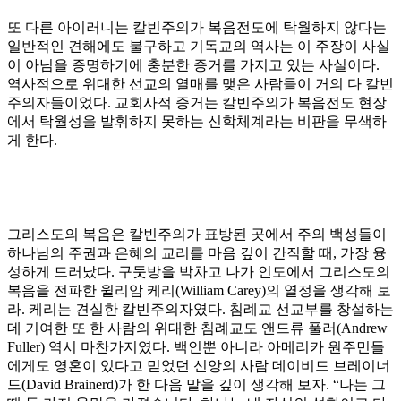
또 다른 아이러니는 칼빈주의가 복음전도에 탁월하지 않다는
일반적인 견해에도 불구하고 기독교의 역사는 이 주장이 사실
이 아님을 증명하기에 충분한 증거를 가지고 있는 사실이다
.
역사적으로 위대한 선교의 열매를 맺은 사람들이 거의 다 칼빈
주의자들이었다
.
교회사적 증거는 칼빈주의가 복음전도 현장
에서 탁월성을 발휘하지 못하는 신학체계라는 비판을 무색하
게 한다
.
그리스도의 복음은 칼빈주의가 표방된 곳에서 주의 백성들이
하나님의 주권과 은혜의 교리를 마음 깊이 간직할 때
,
가장 융
성하게 드러났다
.
구둣방을 박차고 나가 인도에서 그리스도의
복음을 전파한 윌리암 케리
(William Carey)
의 열정을 생각해 보
라
.
케리는 견실한 칼빈주의자였다
.
침례교 선교부를 창설하는
데 기여한 또 한 사람의 위대한 침례교도 앤드류 풀러
(Andrew
Fuller)
역시 마찬가지였다
.
백인뿐 아니라 아메리카 원주민들
에게도 영혼이 있다고 믿었던 신앙의 사람 데이비드 브레이너
드
(David Brainerd)
가 한 다음 말을 깊이 생각해 보자
. “
나는 그