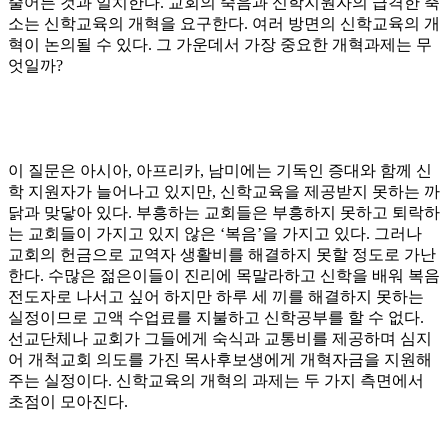
줄어든 것과 일치한다
.
교회의 죽음과 신학지원자의 급격한 축
소는 신학교육의 개혁을 요구한다
.
여러 방면의 신학교육의 개
혁이 논의될 수 있다
.
그 가운데서 가장 중요한 개혁과제는 무
엇일까
?
이 질문은 아시아
,
아프리카
,
남미에는 기독인 증대와 함께 신
학 지원자가 늘어나고 있지만
,
신학교육을 제공받지 못하는 까
닭과 맞닿아 있다
.
부흥하는 교회들은 부흥하지 못하고 퇴락하
는 교회들이 가지고 있지 않은
‘
복음
’
을 가지고 있다
.
그러나
교회의 헌금으로 교역자 생활비를 해결하지 못할 정도로 가난
한다
.
수많은 젊은이들이 진리에 목말라하고 신학을 배워 복음
전도자로 나서고 싶어 하지만 하루 세 끼를 해결하지 못하는
실정이므로 고액 수업료를 지불하고 신학공부를 할 수 없다
.
선교단체나 교회가 그들에게 숙식과 교통비를 제공하며 심지
어 개척교회 의도를 가진 목사후보생에게 개혁자금을 지원해
주는 실정이다
.
신학교육의 개혁의 과제는 두 가지 측면에서
초점이 모아진다
.