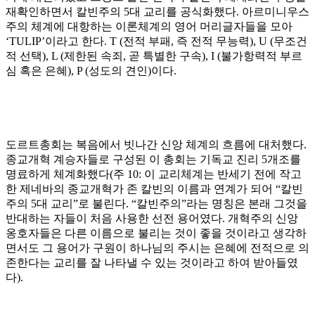
재확인하면서 칼빈주의
5
대 교리를 공식화했다
.
아르미니우스
주의 체계에 대항하는 이론체계의 영어 머리글자들을 모아
‘TULIP’
이라고 한다
. T (
전적 부패
,
즉 전적 무능력
), U (
무조건
적 선택
), L (
제한된 속죄
,
곧 특별한 구속
), I (
불가항력적 부르
심 혹은 은혜
), P (
성도의 견인
)
이다
.
도르트총회는 복음에서 빗나간 신앙 체계의 흐름에 대처했다
.
종교개혁 계승자들로 구성된 이 총회는 기독교 진리
5
개조를
명료하게 체계화했다
(
주
10:
이 교리체계는 반세기 전에 작고
한 제네바의 종교개혁가 존 칼빈의 이름과 연계가 되어
“
칼빈
주의
5
대 교리
”
로 불린다
. “
칼빈주의
”
라는 명칭은 본래 그것을
반대하는 자들이 처음 사용한 선전 용어였다
.
개혁주의 신앙
옹호자들은 다른 이름으로 불리는 것이 좋을 것이라고 생각하
면서도 그 용어가 구원이 하나님의 주시는 은혜에 전적으로 의
존한다는 교리를 잘 나타낼 수 있는 것이라고 하여 받아들였
다
).