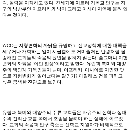
락
,
몰락을 지적하고 있다
. 21
세기에 이르러 기독교 인구는 지
구의 남반부인 아프리카와 남미 그리고 아시아 지역에 몰려 있
다는 것이다
.
WCC
는 지형변화의 까닭을 규명하고 선교정책에 대한 대책을
세우거나 개혁하는 일이 시급함에도 거미줄처진 탄광처럼 썰
렁해진 교회들의 죽음의 원인을 밝히지 않는다
.
슬그머니 지형
변화의 까닭을
‘
이민 현상
’
이라고 말한다
.
유럽과 북미와 대양
주의 백인계 기독인들이 남미
,
아프리카
,
아시아로 이민한 탓
으로 지형변화가 일어났다는 말인가
?
아킬레스 건을 피하고
싶은 궁색한 진단으로 보인다
.
유럽과 북미와 대양주의 주류 교회들은 자유주의 신학과 상대
주의 진리관 흐름 속에서 조종을 울려야 하는 상태에 이르렀
다
.
교회의 죽음과 인구 축소는 신학교 지원자가 비례적으로