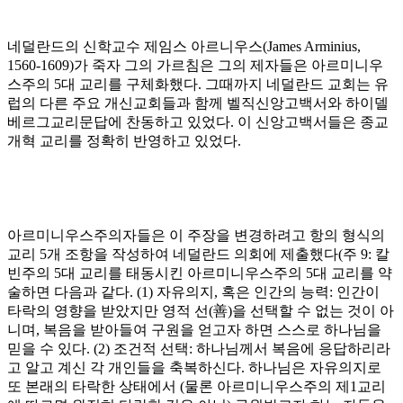
네덜란드의 신학교수 제임스 아르니우스
(James Arminius,
1560-1609)
가 죽자 그의 가르침은 그의 제자들은 아르미니우
스주의
5
대 교리를 구체화했다
.
그때까지 네덜란드 교회는 유
럽의 다른 주요 개신교회들과 함께 벨직신앙고백서와 하이델
베르그교리문답에 찬동하고 있었다
.
이 신앙고백서들은 종교
개혁 교리를 정확히 반영하고 있었다
.
아르미니우스주의자들은 이 주장을 변경하려고 항의 형식의
교리
5
개 조항을 작성하여 네덜란드 의회에 제출했다
(
주
9:
칼
빈주의
5
대 교리를 태동시킨 아르미니우스주의
5
대 교리를 약
술하면 다음과 같다
. (1)
자유의지
,
혹은 인간의 능력
:
인간이
타락의 영향을 받았지만 영적 선
(
善
)
을 선택할 수 없는 것이 아
니며
,
복음을 받아들여 구원을 얻고자 하면 스스로 하나님을
믿을 수 있다
. (2)
조건적 선택
:
하나님께서 복음에 응답하리라
고 알고 계신 각 개인들을 축복하신다
.
하나님은 자유의지로
또 본래의 타락한 상태에서
(
물론 아르미니우스주의 제
1
교리