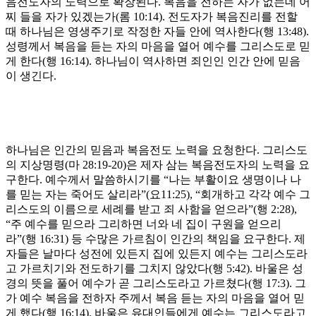
음전도자의 노력으로 확장된다
.
복음을 전하는 자가 없는데 어
찌 들을 자가 있겠는가
(
롬
10:14).
전도자가 복음진리를 전할
때 하나님은 영생주기로 작정한 자들 안에 역사한다
(
행
13:48).
성령께서 복음을 듣는 자의 마음을 열어 예수를 그리스도로 믿
게 한다
(
행
16:14).
하나님이 역사하면 죄인인 인간 안에 믿음
이 생긴다
.
하나님은 인간의 믿음과 복음전도 노력을 요청한다
.
그리스도
의 지상명령
(
마
28:19-20)
은 제자 삼는 복음전도자의 노력을 요
구한다
.
예수께서 말씀하시기를
“
나는 부활이요 생명이나 나
를 믿는 자는 죽어도 살리라
”(
요
11:25), “
회개하고 각각 예수 그
리스도의 이름으로 세례를 받고 죄 사함을 얻으라
”(
행
2:28),
“
주 예수를 믿으라 그리하면 너와 네 집이 구원을 얻으리
라
”(
행
16:31)
등 수많은 가르침이 인간의 책임을 요구한다
.
제
자들은 날마다 성전에 있든지 집에 있든지 예수는 그리스도라
고 가르치기와 전도하기를 그치지 않았다
(
행
5:42).
바울은 성
경의 뜻을 풀어 예수가 곧 그리스도라고 가르쳤다
(
행
17:3).
그
가 예수 복음을 전하자 주께서 복음 듣는 자의 마음을 열어 믿
게 했다
(
행
16:14).
바울은 유대인들에게 예수는 그리스도라고