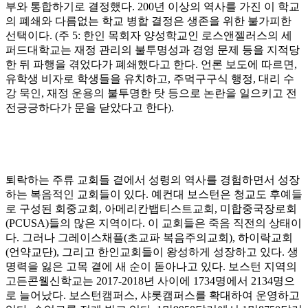
부와 통합하기로 결정했다
. 200
년 이상의 역사를 가진 이 학교
의 폐쇄와 다름없는 학교 병합 결정은 생존을 위한 불가피한
선택이다
. (
주
5:
한인 목회자 양성학교인 로스앤젤러스의 세
퍼드대학교는 재정 관리의 불투명성과 경영 문제 등을 지적당
한 뒤 파행을 겪었다가 폐쇄했다고 한다
.
언론 보도에 따르면
,
유학생 비자로 학생들을 유치하고
,
주먹구구식 행정
,
대리 수
강 묵인
,
재정 운용의 불투명한 탓 등으로 논란을 일으키고 전
전긍긍하다가 문을 닫았다고 한다
).
퇴락하는 주류 교회들 곁에서 성령의 역사를 경험하면서 성장
하는 복음적인 교회들이 있다
.
예컨대 보스턴은 청교도 후예들
로 구성된 회중교회
,
아메리칸뱁티스트교회
,
미합중국장로회
(PCUSA)
들의 많은 지역이다
.
이 교회들은 죽음 직전의 상태이
다
.
그러나 그레이스채플
(
초교파 복음주의교회
),
하이락교회
(
언약교단
),
그리고 한인교회들이 왕성하게 성장하고 있다
.
생
명력을 잃은 고목 곁에 새 순이 돋아나고 있다
.
보스턴 지역의
고든콘웰신학교는
2017-2018
년 사이에
1734
명에서
2134
명으
로 늘어났다
.
보스턴캠퍼스
,
샤롯캠퍼스를 확대하여 운영하고