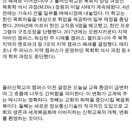
스 폐쇄로 이어졌다
(
주
2:
풀러신학교는 목회자 양성 과정인
목회학 석사 과정
(M.Div.)
정원의 미달 사태가 계속돼왔다
. 4
년
전에는 기숙사 건물 일부를 매매시장에 내놓았다
.
이 학교는
한인 목회자들을 대상으로 학업을 제공하여 일부 재정을 충당
했다
. 2016
년에 이르러 한인 교직원
6
명을 해고했고
,
한인 프로
그램의 구조조정을 단행했다
. 2017
년에는 오렌지카운티 지역
어바인 캠퍼스
,
워싱턴 주 시애틀 캠퍼스
,
캘리포니아 주 북쪽
지역의 멘로파크 등
3
곳의 지역 캠퍼스 폐쇄를 결정했다
.
애리
조나 주 피닉스 지역 캠퍼스가 운영하던 목회학 석사 과정 등
4
개 학위 과정도 중단했다
).
풀러신학교의 캠퍼스 이전 결정은 오늘날 교육 환경이 급변하
며 그 흐름에 너무도 긴박함을 의미한다
.
이 변화가 교계에 주
는 메시지는 명확하다
.
첫째는 교회의 퇴락을 중단시킬 복음회
복이다
.
둘째는 새로운 정보통신기술의 적극적인 도입으로 교
회의 생존과 세계복음화에 이바지하는 신학교육의 개혁
,
변화
를 환영하는 것이다
.