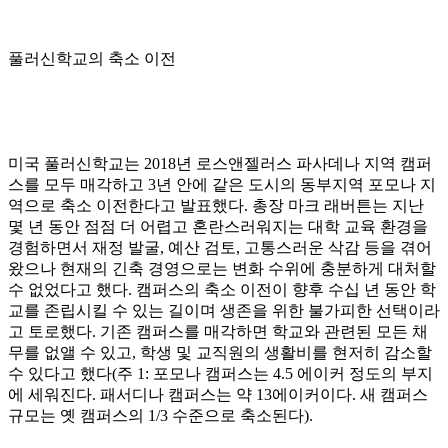
풀러신학교의 축소 이전
미국 풀러신학교는
2018
년 로스앤젤러스 파사데나 지역 캠퍼
스를 모두 매각하고
3
년 안에 같은 도시의 동부지역 포모나 지
역으로 축소 이전한다고 발표했다
.
총장 마크 래버튼는 지난
몇 년 동안 점점 더 어렵고 혼란스러워지는 대학 교육 환경을
경험하면서 재정 발굴
,
예산 검토
,
고통스러운 삭감 등을 겪어
왔으나 현재의 긴축 경영으로는 변화 수위에 충분하게 대처할
수 없었다고 했다
.
캠퍼스의 축소 이전이 향후 수십 년 동안 학
교를 존립시킬 수 있는 길이며 생존을 위한 불가피한 선택이라
고 토로했다
.
기존 캠퍼스를 매각하면 학교와 관련된 모든 채
무를 없앨 수 있고
,
학생 및 교직원의 생활비를 현저히 감소할
수 있다고 했다
(
주
1:
포모나 캠퍼스는
4.5
에이커 정도의 부지
에 세워진다
.
패서디나 캠퍼스는 약
13
에이커이다
.
새 캠퍼스
규모는 옛 캠퍼스의
1/3
수준으로 축소된다
).