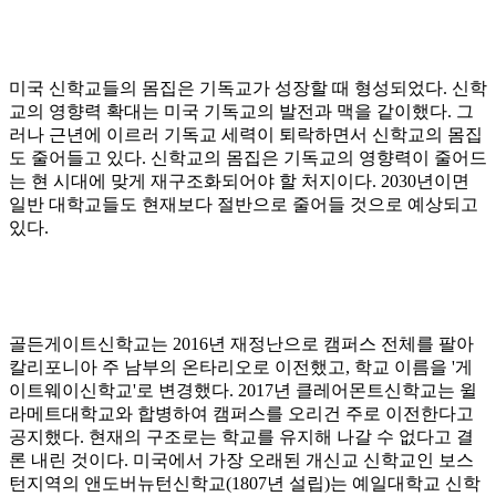
미국 신학교들의 몸집은 기독교가 성장할 때 형성되었다
.
신학
교의 영향력 확대는 미국 기독교의 발전과 맥을 같이했다
.
그
러나 근년에 이르러 기독교 세력이 퇴락하면서 신학교의 몸집
도 줄어들고 있다
.
신학교의 몸집은 기독교의 영향력이 줄어드
는 현 시대에 맞게 재구조화되어야 할 처지이다
. 2030
년이면
일반 대학교들도 현재보다 절반으로 줄어들 것으로 예상되고
있다
.
골든게이트신학교는
2016
년 재정난으로 캠퍼스 전체를 팔아
칼리포니아 주 남부의 온타리오로 이전했고
,
학교 이름을
'
게
이트웨이신학교
'
로 변경했다
. 2017
년 클레어몬트신학교는 윌
라메트대학교와 합병하여 캠퍼스를 오리건 주로 이전한다고
공지했다
.
현재의 구조로는 학교를 유지해 나갈 수 없다고 결
론 내린 것이다
.
미국에서 가장 오래된 개신교 신학교인 보스
턴지역의 앤도버뉴턴신학교
(1807
년 설립
)
는 예일대학교 신학