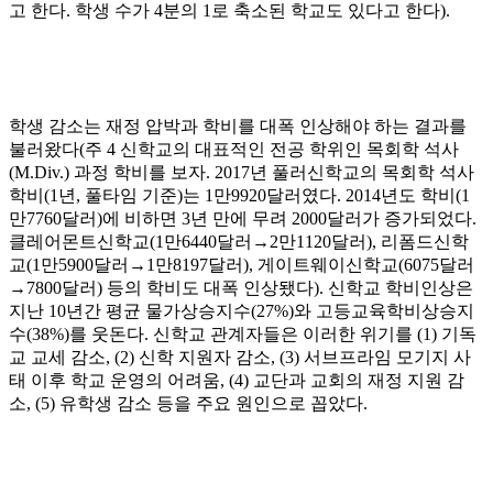
고 한다
.
학생 수가
4
분의
1
로 축소된 학교도 있다고 한다
).
학생 감소는 재정 압박과 학비를 대폭 인상해야 하는 결과를
불러왔다
(
주
4
신학교의 대표적인 전공 학위인 목회학 석사
(M.Div.)
과정 학비를 보자
. 2017
년 풀러신학교의 목회학 석사
학비
(1
년
,
풀타임 기준
)
는
1
만
9920
달러였다
. 2014
년도 학비
(1
만
7760
달러
)
에 비하면
3
년 만에 무려
2000
달러가 증가되었다
.
클레어몬트신학교
(1
만
6440
달러
→
2
만
1120
달러
),
리폼드신학
교
(1
만
5900
달러
→
1
만
8197
달러
),
게이트웨이신학교
(6075
달러
→
7800
달러
)
등의 학비도 대폭 인상됐다
).
신학교 학비인상은
지난
10
년간 평균 물가상승지수
(27%)
와 고등교육학비상승지
수
(38%)
를 웃돈다
.
신학교 관계자들은 이러한 위기를
(1)
기독
교 교세 감소
, (2)
신학 지원자 감소
, (3)
서브프라임 모기지 사
태 이후 학교 운영의 어려움
, (4)
교단과 교회의 재정 지원 감
소
, (5)
유학생 감소 등을 주요 원인으로 꼽았다
.