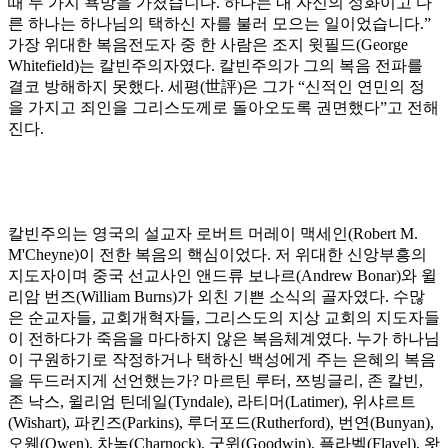
때 두 가지 욕망을 가졌습니다
.
하나는 내 자신의 성화이고 다
른 하나는 하나님의 택하신 자를 불러 모으는 일이었습니다
.”
가장 위대한 복음전도자 중 한 사람은 조지 윗필드
(George
Whitefield)
는 칼빈주의자였다
.
칼빈주의가 그의 복음 전파를
결코 방해하지 못했다
.
세평
(
世評
)
은 그가
“
신적인 연민의 정
을 가지고 죄인을 그리스도께로 돌아오도록 권면했다
”
고 전해
진다
.
칼빈주의는 영국의 설교자 로버트 머레이 맥세인
(Robert M.
M'Cheyne)
이 전한 복음의 핵심이었다
.
저 위대한 신앙부흥의
지도자이며 중국 선교사인 앤드류 보나르
(Andrew Bonar)
와 윌
리암 번즈
(William Burns)
가 외친 기쁜 소식의 골자였다
.
수많
은 순교자들
,
교회개혁자들
,
그리스도의 지상 교회의 지도자들
이 전하다가 죽음을 마다하지 않은 복음체계였다
.
누가 하나님
이 구원하기로 작정하거나 택하신 백성에게 주는 은혜의 복음
을 두드러지게 선언했는가
?
마르틴 루터
,
쯔빙글리
,
존 칼빈
,
존 낙스
,
윌리엄 틴데일
(Tyndale),
라티머
(Latimer),
위샤르트
(Wishart),
파킨즈
(Parkins),
루더포드
(Rutherford),
번연
(Bunyan),
오웬
(Owen),
차녹
(Charnock),
굿윈
(Goodwin),
플라벨
(Flavel),
왓