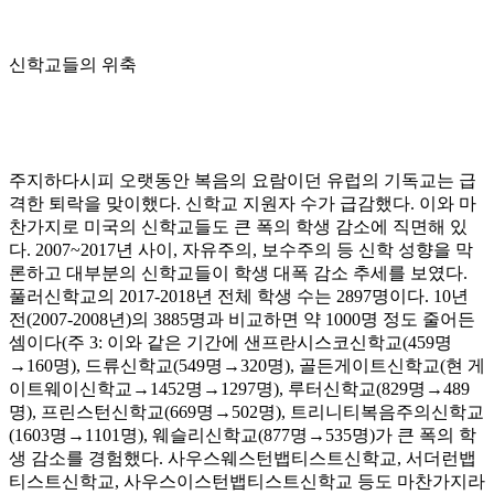
신학교들의 위축
주지하다시피 오랫동안 복음의 요람이던 유럽의 기독교는 급
격한 퇴락을 맞이했다
.
신학교 지원자 수가 급감했다
.
이와 마
찬가지로 미국의 신학교들도 큰 폭의 학생 감소에 직면해 있
다
. 2007~2017
년 사이
,
자유주의
,
보수주의 등 신학 성향을 막
론하고 대부분의 신학교들이 학생 대폭 감소 추세를 보였다
.
풀러신학교의
2017-2018
년 전체 학생 수는
2897
명이다
. 10
년
전
(2007-2008
년
)
의
3885
명과 비교하면 약
1000
명 정도 줄어든
셈이다
(
주
3:
이와 같은 기간에 샌프란시스코신학교
(459
명
→
160
명
),
드류신학교
(549
명
→
320
명
),
골든게이트신학교
(
현 게
이트웨이신학교
→
1452
명
→
1297
명
),
루터신학교
(829
명
→
489
명
),
프린스턴신학교
(669
명
→
502
명
),
트리니티복음주의신학교
(1603
명
→
1101
명
),
웨슬리신학교
(877
명
→
535
명
)
가 큰 폭의 학
생 감소를 경험했다
.
사우스웨스턴뱁티스트신학교
,
서더런뱁
티스트신학교
,
사우스이스턴뱁티스트신학교 등도 마찬가지라