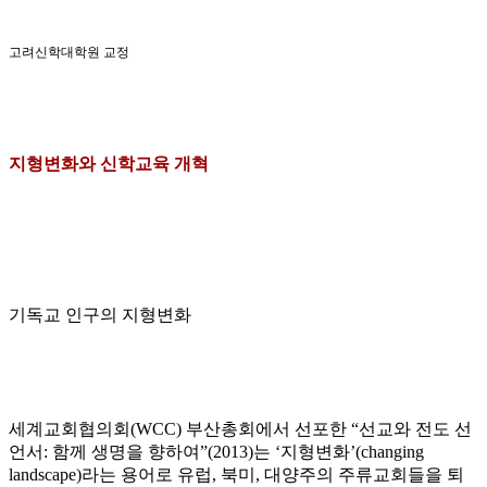
고려신학대학원 교정
지형변화와 신학교육 개혁
기독교 인구의 지형변화
세계교회협의회
(WCC)
부산총회에서 선포한
“
선교와 전도 선
언서
:
함께 생명을 향하여
”(2013)
는
‘
지형변화
’(changing
landscape)
라는 용어로 유럽
,
북미
,
대양주의 주류교회들을 퇴