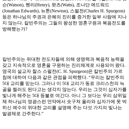
슨
(Watson),
헨리
(Henry),
왓츠
(Watts),
조나단 에드워드
(Jonathan Edwards),
뉴톤
(Newton),
스펄전
(Charles H. Spurgeon)
등은 하나님의 주권과 은혜의 진리를 증거한 일부 사람에 지나
지 않는다
.
칼빈주의는 그들의 왕성한 영혼구원과 복음전도를
방해했는가
?
칼빈주의는 위대한 전도자들에 의해 생명력과 복음적 능력을
갖고 지속적으로 영혼을 구원하는 진리체계로 사용되어 왔다
.
영국의 설교자 찰스 스펄전
(C. H. Spurgeon)
은 칼빈주의 가르
침에 대하여 다음과 같은 관점을 피력했다
. “
우리는 칼빈주의
5
대 교리를 믿는다
.
그러나 이
5
대 교리가 동료 크리스천의 늑
골을 찔러도 된다고는 생각지 않는다
.
우리는 그것이 십자가를
빛나게 해주는
5
대 등불로 여긴다
.
아니 그 보다는 우리 삼위일
체 하나님의 영광스런 언약에서 솟구쳐 올라와 십자가에 못 박
히신 예수의 위대한 교리를 설명해 주는 다섯 가지의 빛나는
발광체로 간주한다
.”