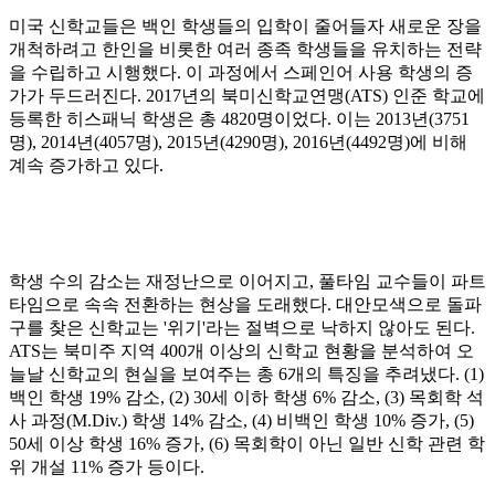
미국 신학교들은 백인 학생들의 입학이 줄어들자 새로운 장을
개척하려고 한인을 비롯한 여러 종족 학생들을 유치하는 전략
을 수립하고 시행했다
.
이 과정에서 스페인어 사용 학생의 증
가가 두드러진다
. 2017
년의 북미신학교연맹
(ATS)
인준 학교에
등록한 히스패닉 학생은 총
4820
명이었다
.
이는
2013
년
(3751
명
), 2014
년
(4057
명
), 2015
년
(4290
명
), 2016
년
(4492
명
)
에 비해
계속 증가하고 있다
.
학생 수의 감소는 재정난으로 이어지고
,
풀타임 교수들이 파트
타임으로 속속 전환하는 현상을 도래했다
.
대안모색으로 돌파
구를 찾은 신학교는
'
위기
'
라는 절벽으로 낙하지 않아도 된다
.
ATS
는 북미주 지역
400
개 이상의 신학교 현황을 분석하여 오
늘날 신학교의 현실을 보여주는 총
6
개의 특징을 추려냈다
. (1)
백인 학생
19%
감소
, (2) 30
세 이하 학생
6%
감소
, (3)
목회학 석
사 과정
(M.Div.)
학생
14%
감소
, (4)
비백인 학생
10%
증가
, (5)
50
세 이상 학생
16%
증가
, (6)
목회학이 아닌 일반 신학 관련 학
위 개설
11%
증가 등이다
.