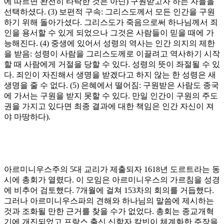
에 따르면 완전히 타락한 것은 아닌
)
구원받고자 하는 자들을
선택하셨다
. (3)
보편적 구속
:
그리스도께서 모든 인간을 구원
하기 위해 돌아가셨다
.
그리스도가 죽음으로써 하나님께서 죄
인을 용서할 수 있게 되었으나 그것은 사람들이 믿을 때에 가
능해진다
. (4)
중생에 있어서 성령의 역사는 인간 의지의 제한
을 받음
:
성령이 사람을 그리스도께로 이끌려고 역사하기 시작
할 때 사람에게 거절을 당할 수 있다
.
성령의 뜻이 좌절될 수 있
다
.
죄인이 자진해서 생명을 받겠다고 하지 않는 한 성령은 새
생명을 줄 수 없다
. (5)
은혜에서 떨어짐
:
구원받은 사람도 종국
에 가서는 구원을 받지 못할 수 있다
.
만일 인간이 구원의 주도
권을 가지고 있다면 최종 결과에 대한 책임은 인간 자신이 져
야 마땅하다
).
아르미니우스주의
5
대 교리가 제출되자
1618
년 도르트라는 동
시에 총회가 열렸다
.
이 모임은 아르미니우스의 가르침을 성경
에 비추어 검토했다
. 7
개월에 걸쳐
153
차의 회의를 거듭했다
.
그러나 아르미니우스파의 견해와 하나님의 말씀에 제시하는
것과 조화될 만한 근거를 찾을 수가 없었다
.
총회는 종교개혁
기에 개진되었고 프랑스 출신 신학자 칼빈이 체계화한 주장을