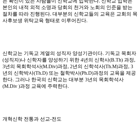
는 확신이 있는 사람들이 신학교에 입학한다
.
신학교 입학은
본인의 내적 외적 소명과 당회의 천거와 노회의 인준을 받는
절차를 따라 진행된다
.
대부분의 신학교들의 교육은 교회의 목
사후보생 위탁교육 형태로 이루어진다
.
신학교는 기독교 계열의 성직자 양성기관이다
.
기독교 목회자
(
성직자
)
나 신학자를 양성하기 위한
4
년의 신학사
(B.Th)
과정
,
3
년의 목회학석사
(M.Div)
과정
, 2
년의 신학석사
(Th.M)
과정
, 3
년의 신학박사
(Th.D)
또는 철학박사
(Ph.D)
과정의 교육을 제공
한다
.
그러나 한국의 신학교는 대부분
3
년의 목회학석사
(M.Div )
과정 교육에 주력한다
.
개혁신학 전통과 선교
-
전도