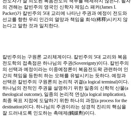
전도자가 잘 의도된 복음전도의 책무를 배제하지 않는다
.
필자
의 견해는 칼빈주의 영국인 신학자 제임스 패커
(James I.
Packer)
가 칼빈주의
5
대 교리에 나타난 주권과 예정이 전도와
선교를 향한 우리 인간의 열망과 책임을 희석
(
稀釋
)
시키지 않
는다고 말한 것과 일치한다
.
칼빈주의는 구원론 교리체계이다
.
칼빈주의
5
대 교리와 복음
전도학의 접촉점은 하나님의 주권
(Sovereignty)
이다
.
칼빈주의
의 선택과 예정이라는 이중예정론이 복음전도왁 관련하여 인
간의 책임을 등한히 하는 오해를 유발시키는 듯하다
.
예정과
선택은 칼빈주의 구원론의 논리적 귀결
(a logical terminal)
이다
.
하나님의 전적인 주권을 설명하기 위한 일종의 신학적 산물
(a
theological outcome),
일종의 논리적 연상
(a logical implication),
최종 목표 지점에 도달하기 위한 하나의 과정
(a process for the
destination)
이다
.
하나님의 주권이라는 성경적 진리의 핵심을
잘 드러내도록 인도하는 촉매제
(
觸媒劑
)
이다
.