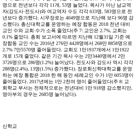
명으로 전년보다 각각
11
개
, 53
명 늘었다
.
목사가 아닌 남교역
자
(
강도사
·
전도사
)
와 여교역자 수도 각각
633
명
, 583
명으로 전
년보다 증가했다
.
시무장로는
4049
명으로 지난해 보다
96
명 감
소했다
).
총신대학교를 운영하는 예장 합동은
2018
전년 대비
교인 수와 교회 수가 소폭 줄었다
(
주
7:
교인은
2.7%,
교회는
0.1%
줄었다
.
총회 보고서에 따르면 지난해
12
월
31
일 기준 예
장합동 교인 수는
2016
년
276
만
4428
명에서
268
만
8858
명으로
2.7% 7
만
5570
명 줄어들었다
.
교회도
1
만
1937
개에서
1
만
1922
개로
15
개 줄었다
.
같은 기간 목사 수는
2
만
3440
명에서
2
만
3726
명으로
286
명
(1.2%)
늘어났다
.
전도사와 강도사 역시 각각
288
명
(2.4%), 13
명
(1.5%)
증가했다
).
장로회신학대학교를 운영
하는 예장 통합은
2018
한 해 동안 세례교인 수가
1
만
6053
명이
줄어들었다
. 2017
년에는
1
만
2
천여 명이 줄어들었다
(
주
8:
교
회학교 부서는 전체적으로는 전년대비
1
만
918
명 감소했지만
,
영아부의 경우는
2685
명 늘어났다
).
신학교