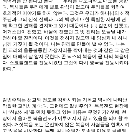
되어서는 안 된다고 본다
. [...[
우리는 과도파라고 매도를 당한
다
.
목사들은 우리에게 별로 관심이 없으며 우리들을 향하여
호의적인 이야기를 하지 않는다
.
그것은 우리가 하나님의 신적
주권과 그의 신적 선택과 그의 백성에 대한 특별한 사랑에 관
해 확고한 견해를 견지하고 있기 때문이다
. [...]
칼빈이 전했고
,
어거스틴이 전했고
,
바울이 전했던 그 옛 진리는 오늘날 내가
전해야 할 진리이다
.
이것을 전하지 않으면 내 양심과 내 하나
님께 거짓이 될 것이다
.
나는 진리를 만들어 낼 수 없다
.
나는
한 교리의 울퉁불퉁한 가장자리를 깎아내는 것과 같은 그 같은
일에 대해서 잘 알지 못한다
.
존 낙스의 복음이 곧 나의 복음이
다
.
스코틀랜드를 진동시켰던 그것이 다시 영국을 진동시켜야
한다
.”
칼빈주의는 선교와 전도를 강화시키는 기독교 역사에 나타난
탁월한 교리체계
ㅇ
;
다
.
그런데도 칼빈주의가 복음전도 현장에
서
‘
찬밥신세
’
를 면치 못하고 있는 이유는 무엇인가
?
첫째
,
현
장에서 올바른 복음전도가 이루어지지 않고 있음을 의미할 수
있다
.
거짓복음 또는 온전하지 않은 복음이 사람들을 현혹시키
고 있음을 시사한다
.
둘째
,
칼빈주의가 모종의 이유로 곡해되