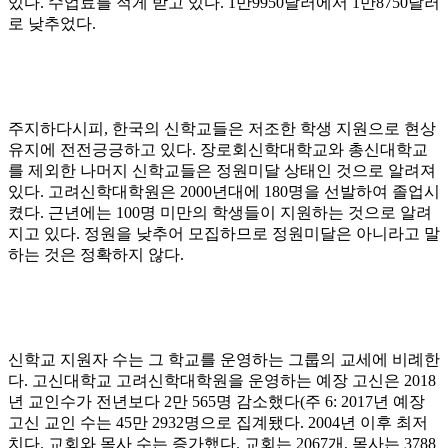
있다
.
수업료를 적게 받고 있다
. 1
만
9950
달러에서
1
만
8750
달러
로 낮추었다
.
주지하다시피
,
한국의 신학교들은 저조한 학생 지원으로 현상
유지에 전전긍긍하고 있다
.
장로회신학대학교와 총신대학교
를 제외한 나머지 신학교들은 정원미달 상태인 것으로 알려져
있다
.
고려신학대학원은
2000
년대에
180
명을 선발하여 졸업시
켰다
.
근년에는
100
명 미만의 학생들이 지원하는 것으로 알려
지고 있다
.
정원을 낮추어 모집하므로 정원미달은 아니라고 말
하는 것은 정확하지 않다
.
신학교 지원자 수는 그 학교를 운영하는 그룹의 교세에 비례한
다
.
고신대학교 고려신학대학원을 운영하는 예장 고신은
2018
년 교인수가 전년보다
2
만
565
명 감소했다
(
주
6: 2017
년 예장
고신 교인 수는
45
만
2932
명으로 집계됐다
. 2004
년 이후 최저
치다
.
교회와 목사 수는 증가했다
.
교회는
2067
개
,
목사는
3788