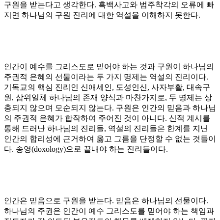
구원을 받는다고 생각한다
.
흑백사고와 범주착각의 오류에 빠
지면 하나님의 구원 진리에 대한 역설을 이해하지 못한다
.
인간이 예수를 그리스도로 믿어야 하는 것과 구원이 하나님의
주권적 은혜의 선물이라는 두 가지 명제는 역설의 진리이다
.
기독교의 핵심 진리인 신애세인
,
도성인신
,
사자부활
,
대속구
원
,
삼위일체 하나님의 존재 양식과 마찬가지로
,
두 명제는 상
충되지 않으며 모순되지 않는다
.
구원은 인간의 믿음과 하나님
의 주권적 은혜가 합작하여 주어진 것이 아니다
.
신적 계시를
통해 드러난 하나님의 진리들
,
역설의 진리들은 한계를 지닌
인간의 합리성에 근거하여 옳고 그름을 단정할 수 없는 것들이
다
.
송영
(doxology)
으로 끝내야 하는 진리들이다
.
인간은 믿음으로 구원을 받는다
.
믿음은 하나님의 선물이다
.
하나님의 주권은 인간이 예수 그리스도를 믿어야 하는 책임과