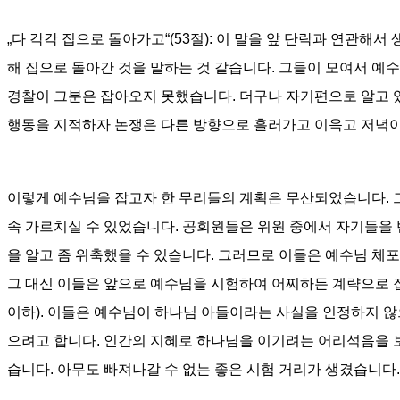
„
다 각각 집으로 돌아가고
“(53
절
):
이 말을 앞 단락과 연관해서
해 집으로 돌아간 것을 말하는 것 같습니다
.
그들이 모여서 예
경찰이 그분은 잡아오지 못했습니다
.
더구나 자기편으로 알고 
행동을 지적하자 논쟁은 다른 방향으로 흘러가고 이윽고 저녁이
이렇게 예수님을 잡고자 한 무리들의 계획은 무산되었습니다
.
속 가르치실 수 있었습니다
.
공회원들은 위원 중에서 자기들을
을 알고 좀 위축했을 수 있습니다
.
그러므로 이들은 예수님 체포
그 대신 이들은 앞으로 예수님을 시험하여 어찌하든 계략으로
이하
).
이들은 예수님이 하나님 아들이라는 사실을 인정하지 않
으려고 합니다
.
인간의 지혜로 하나님을 이기려는 어리석음을
습니다
.
아무도 빠져나갈 수 없는 좋은 시험 거리가 생겼습니다