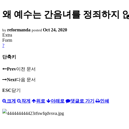
왜 예수는 간음녀를 정죄하지 
reformanda
Oct 24, 2020
by
posted
Extra
Form
?
단축키
Prev
이전 문서
Next
다음 문서
ESC
닫기
크게
작게
위로
아래로
댓글로 가기
인쇄