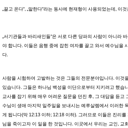
„
끌고 온다
“, „
말한다
“
라는 동사에 현재형이 사용되었는데
,
이것
„
서기관들과 바리새인들
“
은 서로 다른 당파의 사람이 아니라 
야 합니다
.
이들은 음행 중에 잡힌 여자를 끌고 와서 예수님을 
다
.
사람을 시험하여 고발하는 것은 그들의 전문분야입니다
.
이것을
있습니다
.
그들은 하나님 백성을 이단으로부터 지키려고 했습
교사를 잡기 위해 매우 어려운 질문을 던진 후
,
그 대답을 듣고
수님이 생애 마지막 일주일을 보내시는 예루살렘에서 이러한 목
게 됩니다
(
막
12:13
이하
; 12:18
이하
).
그러므로 이들은 진리를 
님을 죽이고자 이 일을 한 것입니다
.
이곳에서 우리는 교인
,
교회