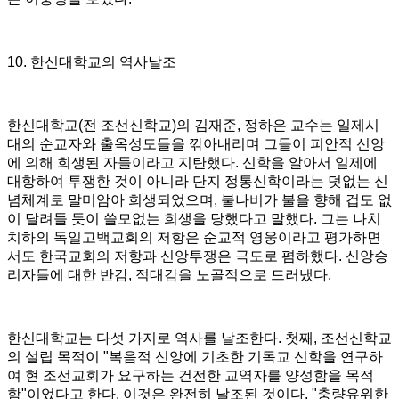
10.
한신대학교의 역사날조
한신대학교
(
전 조선신학교
)
의 김재준
,
정하은 교수는 일제시
대의 순교자와 출옥성도들을 깎아내리며 그들이 피안적 신앙
에 의해 희생된 자들이라고 지탄했다
.
신학을 알아서 일제에
대항하여 투쟁한 것이 아니라 단지 정통신학이라는 덧없는 신
념체계로 말미암아 희생되었으며
,
불나비가 불을 향해 겁도 없
이 달려들 듯이 쓸모없는 희생을 당했다고 말했다
.
그는 나치
치하의 독일고백교회의 저항은 순교적 영웅이라고 평가하면
서도 한국교회의 저항과 신앙투쟁은 극도로 폄하했다
.
신앙승
리자들에 대한 반감
,
적대감을 노골적으로 드러냈다
.
한신대학교는 다섯 가지로 역사를 날조한다
.
첫째
,
조선신학교
의 설립 목적이
"
복음적 신앙에 기초한 기독교 신학을 연구하
여 현 조선교회가 요구하는 건전한 교역자를 양성함을 목적
함
"
이었다고 한다
.
이것은 완전히 날조된 것이다
. "
충량유위한