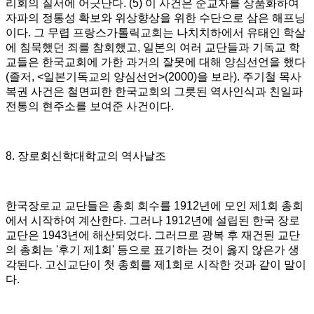
리회의 질서에 어긋난다
. (5)
이 사건은 순교자를 상품화하여
자파의 정통성 확보와 위상향상을 위한 수단으로 삼은 해프닝
이다
.
그 무렵 프랑스가톨릭교회는 나치치하에서 유태인 학살
에 침묵했던 죄를 참회했고
,
일본의 여러 교단들과 기독교 학
교들은 한국교회에 가한 과거의 잘못에 대해 양심선언을 했다
(
졸저
, <
일본기독교의 양심선언
>(2000)
을 보라
).
주기철 목사
복권 사건은 철면피한 한국교회의 그릇된 역사인식과 친일파
전통의 현주소를 보여준 사건이다
.
8.
장로회신학대학교의 역사날조
한국장로교 교단들은 총회 회수를
1912
년에 모인 제
1
회 총회
에서 시작하여 계산한다
.
그러나
1912
년에 설립된 한국 장로
교단은
1943
년에 해산되었다
.
그러므로 광복 후 재건된 교단
의 총회는
'
후기 제
1
회
'
등으로 표기하는 것이 옳지 않은가 생
각된다
.
고신교단이 첫 총회를 제
1
회로 시작한 것과 같이 말이
다
.