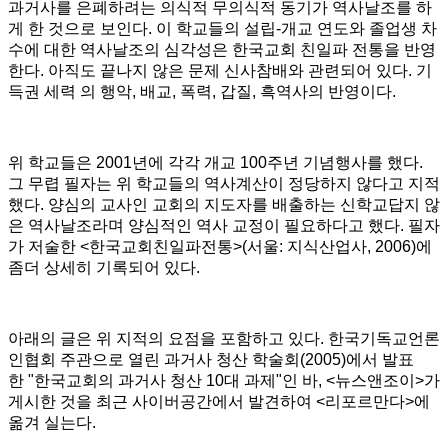
과거사를 은폐하려는 의식적 무의식적 동기가 역사날조를 하
게 한 것으로 보인다. 이 학교들의 설립-개교 연도와 졸업생 차
수에 대한 역사날조의 심각성은 한국교회 친일파 전통을 반영
한다. 아직도 끝나지 않은 문제 신사참배와 관련되어 있다. 기
득권 세력 의 행악, 배교, 폭력, 갑질, 흑역사의 반영이다.
위 학교들은
2001년에
각각 개교 100주년 기념행사를 했다.
그 무렵 필자는
위 학교들의 역사계산이
정당하지 않다고
지적
했다. 양심의 교사인 교회의 지도자를 배출하는 신학교답지 않
은 역사날조라며 양심적인 역사 교정이 필요하다고
했다.
필자
가 저술한
<한국교회친일파전통>(서울: 지식산업사, 2006)에
좀더 상세히 기록되어 있다.
아래의 글은 위 지적의 요점을 포함하고 있다. 한국기독교언론
인협회 주관으로 열린 과거사 청산 학술회(2005)에서 발표
한
"한국교회의 과거사 청산 10대 과제"인 바, <뉴스앤조이>가
게시한 것을 최근 사이버공간에서 발견하여 <리포르만다>에
옮겨 실는다.