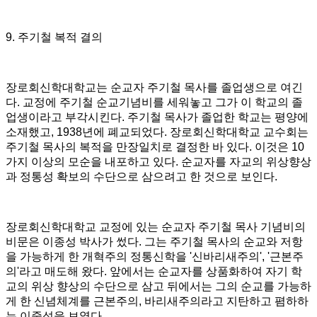
9.
주기철 복적 결의
장로회신학대학교는 순교자 주기철 목사를 졸업생으로 여긴
다
.
교정에 주기철 순교기념비를 세워놓고 그가 이 학교의 졸
업생이라고 부각시킨다
.
주기철 목사가 졸업한 학교는 평양에
소재했고
, 1938
년에 폐교되었다
.
장로회신학대학교 교수회는
주기철 목사의 복적을 만장일치로 결정한 바 있다
.
이것은
10
가지 이상의 모순을 내포하고 있다
.
순교자를 자교의 위상향상
과 정통성 확보의 수단으로 삼으려고 한 것으로 보인다
.
장로회신학대학교 교정에 있는 순교자 주기철 목사 기념비의
비문은 이종성 박사가 썼다
.
그는 주기철 목사의 순교와 저항
을 가능하게 한 개혁주의 정통신학을
'
신바리새주의
', '
근본주
의
'
라고 매도해 왔다
.
앞에서는 순교자를 상품화하여 자기 학
교의 위상 향상의 수단으로 삼고 뒤에서는 그의 순교를 가능하
게 한 신념체계를 근본주의
,
바리새주의라고 지탄하고 폄하하
는 이중성을 보였다
.