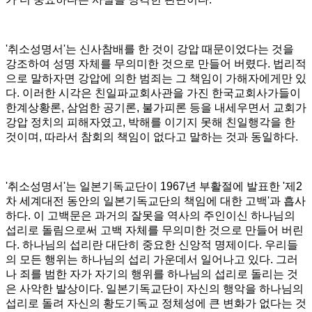
'
취소성명서
'
는 신사참배를 한 것이 강압 때문이었다는 것을
강조하여 성명 자체를 무의미한 것으로 만들어 버렸다
.
법리적
으로 말하자면 강압에 의한 범죄는 그 책임이 가해자에게만 있
다
.
이러한 시각은 친일파교회사관을 가진 한국교회사가들이
한계상황론
,
삼엄한 공기론
,
불가피론 등을 내세우면서 교회가
강압 정치의 피해자였고
,
박해를 이기지 못해 친일행각을 한
것이며
,
따라서 참회의 책임이 없다고 말하는 것과 동일하다
.
'
취소성명서
'
는 일본기독교단이
1967
년 부활절에 발표한
'
제
2
차 세계대전 동안의 일본기독교단의 책임에 대한 고백
'
과 흡사
하다
.
이 고백문은 과거의 잘못을 역사의 주인이신 하나님의
섭리로 돌림으로써 고백 자체를 무의미한 것으로 만들어 버린
다
.
하나님의 섭리란 대단히 중요한 신앙적 명제이다
.
우리들
의 모든 행위는 하나님의 섭리 가운데서 일어나고 있다
.
그러
나 죄를 범한 자가 자기의 행위를 하나님의 섭리로 돌리는 것
은 사악한 발상이다
.
일본기독교단이 자신의 행악을 하나님의
섭리로 돌려 자신의 황도기독교 정체성에 큰 변화가 없다는 것