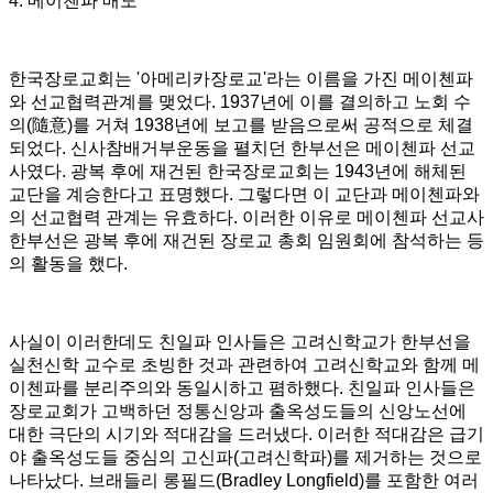
4.
메이첸파 매도
한국장로교회는
'
아메리카장로교
'
라는 이름을 가진 메이첸파
와 선교협력관계를 맺었다
. 1937
년에 이를 결의하고 노회 수
의
(
隨意
)
를 거쳐
1938
년에 보고를 받음으로써 공적으로 체결
되었다
.
신사참배거부운동을 펼치던 한부선은 메이첸파 선교
사였다
.
광복 후에 재건된 한국장로교회는
1943
년에 해체된
교단을 계승한다고 표명했다
.
그렇다면 이 교단과 메이첸파와
의 선교협력 관계는 유효하다
.
이러한 이유로 메이첸파 선교사
한부선은 광복 후에 재건된 장로교 총회 임원회에 참석하는 등
의 활동을 했다
.
사실이 이러한데도 친일파 인사들은 고려신학교가 한부선을
실천신학 교수로 초빙한 것과 관련하여 고려신학교와 함께 메
이첸파를 분리주의와 동일시하고 폄하했다
.
친일파 인사들은
장로교회가 고백하던 정통신앙과 출옥성도들의 신앙노선에
대한 극단의 시기와 적대감을 드러냈다
.
이러한 적대감은 급기
야 출옥성도들 중심의 고신파
(
고려신학파
)
를 제거하는 것으로
나타났다
.
브래들리 롱필드
(Bradley Longfield)
를 포함한 여러