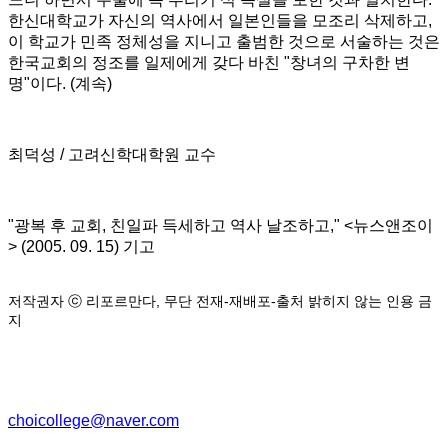
한신대학교가 자신의 역사에서 일본인들을 모조리 삭제하고
,
이 학교가 민족 정체성을 지니고 출범한 것으로 서술하는 것은
한국교회의 정조를 일제에게 갖다 바친
"
창녀의 구차한 변
명
"
이다
. (
계속
)
최덕성
/
고려신학대학원 교수
"광복 후 교회
,
친일파 득세하고 역사 날조하고,"
<
뉴스앤조이
> (2005. 09. 15)
기고
저작권자
ⓒ
리포르만다
,
무단 전재
-
재배포
-
출처 밝히지 않는
인용
금
지
choicollege@naver.com