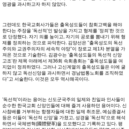
영광을 과시하고자 하지 않았다
.
그런데도 한국교회사가들은 출옥성도들이 참회고백을 해야
한다는 주장을
'
독선적
'
인 발상을 가지고 형제를
'
정죄
'
한 것으
로 단정했다
.
자기 의를 높이고
,
자기의 공로를 뽐내기 위해 형
제를 정죄하는 것으로 파악한다
.
김양선은
"
출옥성도의 독선
주의와 교권주의자의 세속적 야망
"
이 장로교 제
1
차 분열을 가
져온 것으로 기술한다
.
김광수는
'
출옥성도들의 독선적 신앙
고조
'
란 제목 아래에서 제
36
회 속회총회는
"
출옥성도들을 여
지없이 정죄하였다
.
그러나 고신계열의 출옥성도들은 이에 굴
하지 않고 독선신앙을 과시하면서 경남법통노회를 조직하였
다
"
고 서술한다
.
이것은 모두 역사왜곡이다
.
'
독선적
'
이라는 용어는 신도군국주의 일제와 친일파 인사들이
순수한 한국교회 신앙인들에 대해 즐겨 사용하던 용어이다
.
신
사참배를 거부하는 항쟁자들에 대한 일제 취조문
,
예심종결서
등은 이들이
'
독선적 신앙
'
을 가졌고
,
성경을
'
독선적
'
으로 해석
하면서 국체변혁
(
國體變革
)
을 도모했다고 기록하고 있다
.
평