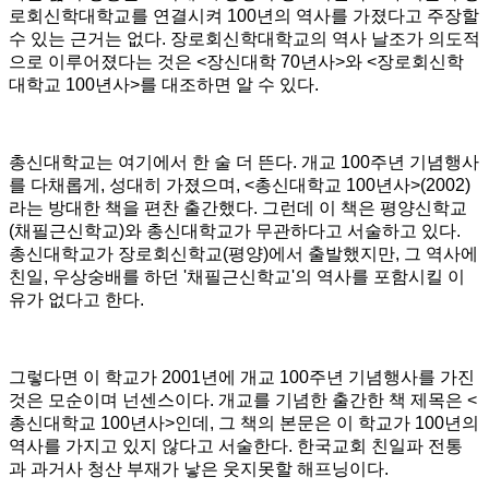
로회신학대학교를 연결시켜
100
년의 역사를 가졌다고 주장할
수 있는 근거는 없다
.
장로회신학대학교의 역사 날조가 의도적
으로 이루어졌다는 것은
<
장신대학
70
년사
>
와
<
장로회신학
대학교
100
년사
>
를 대조하면 알 수 있다
.
총신대학교는 여기에서 한 술 더 뜬다
.
개교
100
주년 기념행사
를 다채롭게
,
성대히 가졌으며
, <
총신대학교
100
년사
>(2002)
라는 방대한 책을 편찬 출간했다
.
그런데 이 책은 평양신학교
(
채필근신학교
)
와 총신대학교가 무관하다고 서술하고 있다
.
총신대학교가 장로회신학교
(
평양
)
에서 출발했지만
,
그 역사에
친일
,
우상숭배를 하던
'
채필근신학교
'
의 역사를 포함시킬 이
유가 없다고 한다
.
그렇다면 이 학교가
2001
년에 개교
100
주년 기념행사를 가진
것은 모순이며 넌센스이다
. 개교를 기념한 출간한
책 제목은
<
총신대학교
100
년사
>
인데
,
그 책의 본문은 이 학교가
100
년의
역사를 가지고 있지 않다고 서술한다
. 한국교회 친일파 전통
과
과거사 청산 부재가 낳은 웃지못할 해프닝이다
.