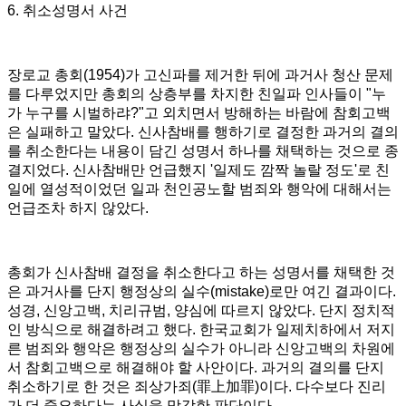
6.
취소성명서 사건
장로교 총회
(1954)
가 고신파를 제거한 뒤에 과거사 청산 문제
를 다루었지만 총회의 상층부를 차지한 친일파 인사들이
"
누
가 누구를 시벌하랴
?"
고 외치면서 방해하는 바람에 참회고백
은 실패하고 말았다
.
신사참배를 행하기로 결정한 과거의 결의
를 취소한다는 내용이 담긴 성명서 하나를 채택하는 것으로 종
결지었다
.
신사참배만 언급했지
'
일제도 깜짝 놀랄 정도
'
로 친
일에 열성적이었던 일과 천인공노할 범죄와 행악에 대해서는
언급조차 하지 않았다
.
총회가 신사참배 결정을 취소한다고 하는 성명서를 채택한 것
은 과거사를 단지 행정상의 실수
(mistake)
로만 여긴 결과이다
.
성경
,
신앙고백
,
치리규범
,
양심에 따르지 않았다
.
단지 정치적
인 방식으로 해결하려고 했다
.
한국교회가 일제치하에서 저지
른 범죄와 행악은 행정상의 실수가 아니라 신앙고백의 차원에
서 참회고백으로 해결해야 할 사안이다
.
과거의 결의를 단지
취소하기로 한 것은 죄상가죄
(
罪上加罪
)
이다
.
다수보다 진리
가 더 중요하다는 사실을 망각한 판단이다
.