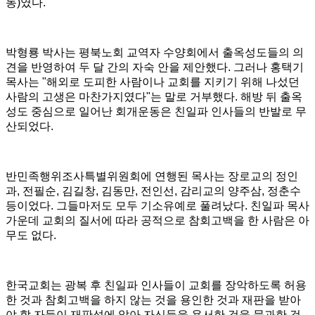
동
)
였다
.
박형룡 박사는 평북노회 교역자 수양회에서 출옥성도들의 의
견을 반영하여 두 달 간의 자숙 안을 제안했다
.
그러나 홍택기
목사는
"
해외로 도피한 사람이나 교회를 지키기 위해 나섰던
사람의 고생은 마찬가지였다
"
는 말로 거부했다
.
해방 뒤 출옥
성도 중심으로 일어난 회개운동은 친일파 인사들의 반발로 무
산되었다
.
반민족행위조사특별위원회에 연행된 목사는 장로교의 정인
과
,
전필순
,
김길창
,
김동만
,
전인선
,
감리교의 양주삼
,
정춘수
등이었다
.
그들마저도 모두 기소유예로 풀려났다
.
친일파 목사
가운데 교회의 질서에 따라 공적으로 참회고백을 한 사람은 아
무도 없다
.
한국교회는 광복 후 친일파 인사들이 교회를 장악하도록 허용
한 것과 참회고백을 하지 않는 것을 용인한 것과 재판을 받아
야 할 자들이 재판석에 앉아 자신들을 용서한 것을 묵과한 것