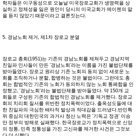
학자들은 이구동성으로 오늘날 미국장로교회가 생명력을 상
실하고 정체성을 잃은 원인이 당시의 미국교회가 메이첸의 말
을 듣지 않았기 때문이라고 결론짓는다
.
5.
경남노회 제거
,
제
1
차 장로교 분열
장로교 총회
(1951)
는 기존의 경남노회를 제쳐두고 경남지역
친일파 인사들이 만든
'
경남노회
'
라는 이름을 가진 불법단체를
받아들였다
.
장로교 원리상 기존 노회의 동의 없이 새로운 노
회를 조직하거나 분할
,
합병하는 것은 불법이다
.
그런데도 총
회는 합법적인 기존의 노회가 동의하지 않는 노회 통폐합을 인
정했고
, '
경남노회
'
라는 불법단체를 받아들였다
.
약
150
개 교
회들로 구성된 기존의 합법적인 경남노회를 제거했다
.
장로교
회의 치리회 질서를 위반한 정치폭력이었다
.
출옥성도들에 대
한 친일파의 극심한 배타적 발상과 적대감을 드러냈다
.
반민특
위 중심의 대한민국의 과거사 청산 노력은
'
기독교 정권
'
이승
만 정부의 방해로 실패했다
.
한국장로교가 정치폭력으로 신앙
의 정통
,
민족 정통성을 가진 고신파를 제거한 사건은 그것보
다 더 심했다
.