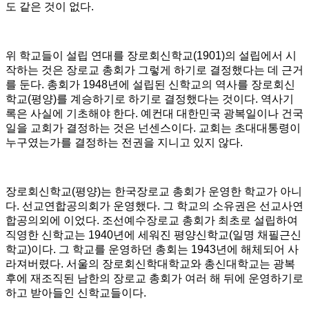
도 같은 것이 없다
.
위 학교들이 설립 연대를 장로회신학교
(1901)
의 설립에서 시
작하는 것은 장로교 총회가 그렇게 하기로 결정했다는 데 근거
를 둔다
.
총회가
1948
년에 설립된 신학교의 역사를 장로회신
학교
(
평양
)
를 계승하기로 하기로 결정했다는 것이다
. 역사기
록은 사실에 기초해야 한다. 예컨대 대한민국 광복일이나 건국
일을 교회가 결정하는 것은 넌센스이다. 교회는 초대대통령이
누구였는가를 결정하는 전권을 지니고 있지 않다.
장로회신학교
(
평양
)
는 한국장로교 총회가 운영한 학교가 아니
다
.
선교연합공의회가 운영했다
. 그 학교의 소유권은 선교사연
합공의외에 이었다. 조선예수
장로교 총회가 최초로 설립하여
직영한 신학교는
1940
년에 세워진 평양신학교
(
일명 채필근신
학교
)
이다
.
그 학교를 운영하던 총회는
1943
년에 해체되어 사
라져버렸다. 서울의 장로회신학대학교와 총신대학교는 광복
후에 재조직된 남한의 장로교 총회가 여러 해 뒤에 운영하기로
하고 받아들인 신학교들이다
.