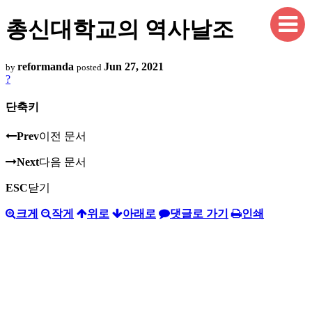
총신대학교의 역사날조
reformanda
Jun 27, 2021
by
posted
?
단축키
Prev
이전 문서
Next
다음 문서
ESC
닫기
크게
작게
위로
아래로
댓글로 가기
인쇄