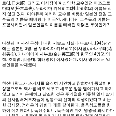
로
(
山口太郞
),
그리고 이사장이며 신약학 교수였던 마쯔모토
다따오
(
松本卓夫
),
무라야마 키요히꼬
(
村山淸彦
)
의 이름을 싣
지 않고 있다
.
미야유찌 아키라 교수를 비롯한 일본인 전임 교
수들의 이름을 빼버렸다
.
미국인
,
캐나다인 교수들의 이름은
포함시키면서 일본인들의 이름을 빼버린 까닭은 무엇인가
?
다섯째
,
이사진 구성에 대한 서술도 사실과 다르다
. 1943
년경
에는 일본인
3
명
,
곧 무라야마 키요히꼬
(
이사장
),
하나무라
(
花
村美樹
),
가나이에이 사부로
(
金井英三郞
)
와 한국인
4
명
(
김영
철
,
조희염
,
김종대
,
함태영
)
이 이사였는데
,
이사 명단에서 일
본인들을 삭제했다
.
한신대학교가 과거사를 솔직히 시인하고 참회하며 통절히 반
성함으로써 역사를 바로 세우고 새로운 장을 열어가려고 하지
않고 도리어 은폐하고 날조한 것은 주기철을 비롯한 일제 말기
의 신사참배거부자들이 정통주의 신학의 희생이었다고 비난
한 김재준
,
정하은의 궤변과 궤를 같이한다
.
출옥성도들을 향
하여 메이첸파니
,
독선주의니
,
독존적인 자기 영광을 과시한다
느니 하면서 우물에 독 뿌리기 식 독설을 토한 것과 일치한다
.