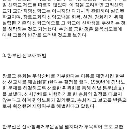
일 신학교 제도를 따르지 않았다
.
이 점을 고려하면 고려신학
교가 교단 직영신학교는 아니지만 과거사와 관련하여 설립된
학교이며
,
장로교회의 신앙고백을 회복
,
선전
,
강화하기 위해
설립된 기존의 신학교이므로 그 학교에 신학생을 추천하는 것
을 허락하는 것도 가능했다
.
추천을 금한 것은 출옥성도들에
대한 그들의 반감을 드러낸 것으로 보인다
.
3.
한부선 선교사 해벌
장로교 총회는 우상숭배를 거부한다는 이유로 제명시킨 한부
선 선교사를 해벌
(
解罰
)
한다는 결정을 했다
. 1950
년에 경남노
회 문제를 해결하도록 선출한 위원회를 통해 해벌 통문
(
通文
)
을 보냈다
.
신사참배를 시행하기로 한 총회의 결정을 따르지
않는다고 하여 평양노회가 결의했고
,
총회가 그 보고를 받음으
로써 확정했던 제명처분을 해벌한다고 알렸다
.
한부선은 신사참배거부운동을 펼치다가 투옥되어 포로 교환