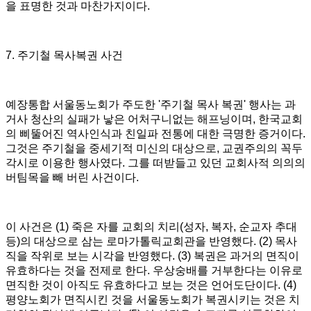
을 표명한 것과 마찬가지이다
.
7.
주기철 목사복권 사건
예장통합 서울동노회가 주도한
'
주기철 목사 복권
'
행사는 과
거사 청산의 실패가 낳은 어처구니없는 해프닝이며
,
한국교회
의 삐뚤어진 역사인식과 친일파 전통에 대한 극명한 증거이다
.
그것은 주기철을 중세기적 미신의 대상으로
,
교권주의의 꼭두
각시로 이용한 행사였다
.
그를 떠받들고 있던 교회사적 의의의
버팀목을 빼 버린 사건이다
.
이 사건은
(1)
죽은 자를 교회의 치리
(
성자
,
복자
,
순교자 추대
등
)
의 대상으로 삼는 로마가톨릭교회관을 반영했다
. (2)
목사
직을 작위로 보는 시각을 반영했다
. (3)
복권은 과거의 면직이
유효하다는 것을 전제로 한다
.
우상숭배를 거부한다는 이유로
면직한 것이 아직도 유효하다고 보는 것은 언어도단이다
. (4)
평양노회가 면직시킨 것을 서울동노회가 복권시키는 것은 치