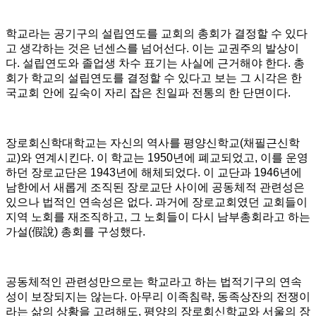
학교라는 공기구의 설립연도를 교회의 총회가 결정할 수 있다
고 생각하는 것은 넌센스를 넘어선다. 이는 교권주의 발상이
다
.
설립연도와 졸업생 차수 표기는 사실에 근거해야 한다
.
총
회가 학교의 설립연도를 결정할 수 있다고 보는 그 시각은 한
국교회 안에 깊숙이 자리 잡은 친일파 전통의 한 단면이다
.
장로회신학대학교는 자신의 역사를 평양신학교
(
채필근신학
교
)
와 연계시킨다
.
이 학교는
1950
년에 폐교되었고
,
이를 운영
하던 장로교단은
1943
년에 해체되었다
.
이 교단과
1946
년에
남한에서 새롭게 조직된 장로교단 사이에 공동체적 관련성은
있으나 법적인 연속성은 없다
.
과거에 장로교회였던 교회들이
지역 노회를 재조직하고
,
그 노회들이 다시 남부총회라고 하는
가설
(
假說
)
총회를 구성했다
.
공동체적인 관련성만으로는 학교라고 하는 법적기구의 연속
성이 보장되지는 않는다. 아무리 이족침략
,
동족상잔의 전쟁이
라는 삶의 상황을 고려해도
,
평양의 장로회신학교와 서울의 장