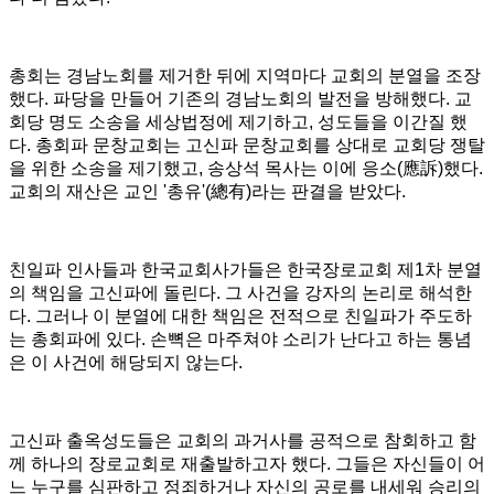
총회는 경남노회를 제거한 뒤에 지역마다 교회의 분열을 조장
했다
.
파당을 만들어 기존의 경남노회의 발전을 방해했다
.
교
회당 명도 소송을 세상법정에 제기하고
,
성도들을 이간질 했
다
.
총회파 문창교회는 고신파 문창교회를 상대로 교회당 쟁탈
을 위한 소송을 제기했고
,
송상석 목사는 이에 응소
(
應訴
)
했다
.
교회의 재산은 교인
'
총유
'(
總有
)
라는 판결을 받았다
.
친일파 인사들과 한국교회사가들은 한국장로교회 제
1
차 분열
의 책임을 고신파에 돌린다
.
그 사건을 강자의 논리로 해석한
다
.
그러나 이 분열에 대한 책임은 전적으로 친일파가 주도하
는 총회파에 있다
.
손뼉은 마주쳐야 소리가 난다고 하는 통념
은 이 사건에 해당되지 않는다
.
고신파 출옥성도들은 교회의 과거사를 공적으로 참회하고 함
께 하나의 장로교회로 재출발하고자 했다
.
그들은 자신들이 어
느 누구를 심판하고 정죄하거나 자신의 공로를 내세워 승리의