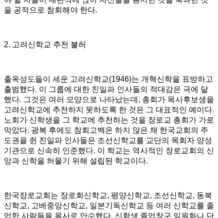
을 공적으로 참회해야 한다
.
2.
고려신학교 추천 불허
출옥성도들이 세운 고려신학교
(1946)
는 개혁신학을 표방하고
출범했다
.
이 그룹에 대한 친일파 인사들의 적대감은 극에 달
했다
.
그것은 여러 모양으로 나타났는데
,
총회가 목사후보생을
고려신학교에 추천하지 못하도록 한 것은 그 대표적인 예이다
.
노회가 신학생을 그 학교에 추천하는 것을 장로교 총회가 가로
막았다
.
광복 후에도 참회고백은 하지 않은 채 한국교회의 주
도권을 쥔 친일파 인사들은 조선신학교를 교단의 목회자 양성
기관으로 신속히 인준했다
.
이 학교는 역사적인 장로교회의 신
앙과 신학을 허물기 위해 설립된 학교이다
.
한국장로교회는 장로회신학교
,
평양신학교
,
조선신학교
,
동북
신학교
,
고베중앙신학교
,
일본기독신학교 등 여러 신학교를 졸
업한 사람들을 목사로 안수했다
.
신학생 졸업창구 일원화나 단