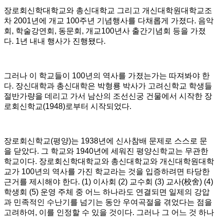
장로회신학대학교와 총신대학교 그리고 개신대학원대학교조
차
2001
년에 개교
100
주년 기념행사를 다채롭게 가졌다
.
음악
회
,
학술강연회
,
동문회
,
개교
100
년사 출간기념회 등을 가졌
다
. 1
년 내내 행사가 진행됐다
.
그러나 이 학교들이
100
년의 역사를 가졌는가는 따져봐야 한
다
.
장신대학과 총신대학은 박형룡 박사가 고려신학교 학생들
절반가량을 데리고 가서 남산의 조선신궁 건물에서 시작한 장
로회신학교
(1948)
로부터 시작되었다
.
장로회신학교
(
평양
)
는
1938
년에 신사참배 문제로 스스로 문
을 닫았다
.
그 학교와
1940
년에 세워진 평양신학교는 무관한
학교이다
.
장로회신학대학교와 총신대학교와 개신대학원대학
교가
100
년의 역사를 가진 학교라는 것을 입증하려면 타당한
근거를 제시해야 한다
. (1)
이사회
(2)
교수회
(3)
교사
(
校舍
) (4)
학생회
(5)
운영 주체 중 어느 하나라도 연결되면 일제의 강압
과 민족적인 수난기를 넘기는 동안 우여곡절을 겪었다는 점을
고려하여
,
이를 인정할 수 있을 것이다
.
그러나 그 어느 것 하나