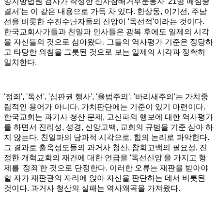
양지방법원 검사가 작성한 신사참배거부운동자
'21
명 예심종
결서
'
는 이 같은 내용으로 가득 차 있다
.
한상동
,
이기선
,
주남
선을 비롯한 수진수난자들의 신앙이
'
독선적
'
이라는 것이다
.
한국교회사가들과 친일파 인사들은 광복 후에도 일제의 시각
을 자신들의 것으로 삼아왔다
.
그들의 역사평가 기준은 정당하
고 타당한 외침을 그릇된 것으로 보는 일제의 시각과 정확히
일치한다
.
'
정죄
', '
독선
', '
심판권 행사
', '
율법주의
', '
바리새주의
'
는 가치중
립적인 용어가 아니다
.
가치판단에는 기준이 있기 마련이다
.
한국교회는 과거사 청산 문제
,
고신파의 행보에 대한 역사평가
를 하면서 진리성
,
성경
,
신앙고백
,
교회의 규범을 기준 삼아 하
지 않는다
.
친일파의 당파적 시각으로
,
힘의 논리로 파악한다
.
그 결과로 출옥성도들의 과거사 청산
,
참회고백의 필요성
,
진
정한 개혁교회의 재건에 대한 언급을
'
독선신앙
'
을 가지고 형
제를
'
정죄
'
한 것으로 단정한다
.
이러한 오류는 재판을 받아야
할 자가 재판관의 자리에 앉아 자신을 판단하는 데서 비롯된
것이다
.
과거사 청산의 실패는 역사왜곡을 가져왔다
.