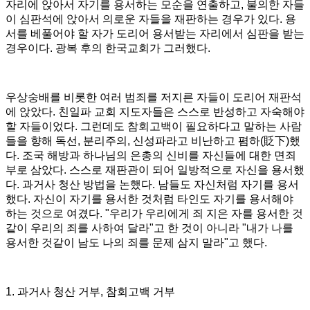
자리에 앉아서 자기를 용서하는 모순을 연출하고, 불의한 자들
이 심판석에 앉아서 의로운 자들을 재판하는 경우가 있다
.
용
서를 베풀어야 할 자가 도리어 용서받는 자리에서 심판을 받는
경우이다
.
광복 후의 한국교회가 그러했다
.
우상숭배를 비롯한 여러 범죄를 저지른 자들이 도리어 재판석
에 앉았다
.
친일파 교회 지도자들은 스스로 반성하고 자숙해야
할 자들이었다
.
그런데도 참회고백이 필요하다고 말하는 사람
들을 향해 독선
,
분리주의
,
신성파라고 비난하고 폄하
(
貶下
)
했
다
.
조국 해방과 하나님의 은총의 신비를 자신들에 대한 면죄
부로 삼았다
.
스스로 재판관이 되어 일방적으로 자신을 용서했
다
.
과거사 청산 방법을 논했다
.
남들도 자신처럼 자기를 용서
했다
.
자신이 자기를 용서한 것처럼 타인도 자기를 용서해야
하는 것으로 여겼다
. "
우리가 우리에게 죄 지은 자를 용서한 것
같이 우리의 죄를 사하여 달라
"
고 한 것이 아니라
"
내가 나를
용서한 것같이 남도 나의 죄를 문제 삼지 말라
"
고 했다
.
1.
과거사 청산 거부
,
참회고백 거부