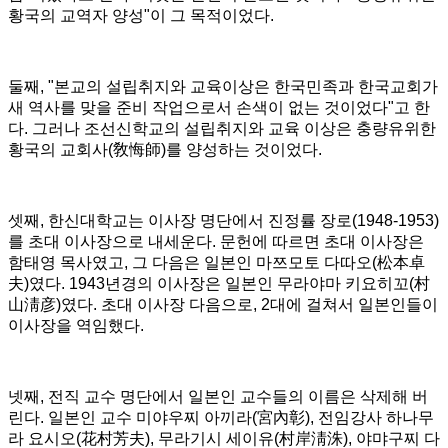
황국의 교역자 양성
"
이 그 목적이었다
.
둘째
, "
본교의 설립취지와 교육이상은 한국민족과 한국교회가
새 역사를 맞을 준비 작업으로서 손색이 없는 것이었다
"
고 한
다
.
그러나 조선신학교의 설립취지와 교육 이상은 충량유위한
황국의 교회사
(
敎悔師
)
를 양성하는 것이었다
.
셋째
,
한신대학교는 이사장 명단에서 진정률 장로
(1948-1953)
를 초대 이사장으로 내세운다
.
문헌에 따르면 초대 이사장은
함태영 목사였고
,
그 다음은 일본인 마쯔모토 다따오
(
松本卓
夫
)
였다
. 1943
년경의 이사장은 일본인 무라야마 키요히꼬
(
村
山淸彦
)
였다
.
초대 이사장 다음으로
, 2
대에 걸쳐서 일본인들이
이사장을 역임했다
.
넷째
,
전직 교수 명단에서 일본인 교수들의 이름은 삭제해 버
린다
.
일본인 교수 미야우찌 아끼라
(
宮內彰
),
전임강사 하나무
라 요시오
(
花村芳夫
),
무라기시 세이유
(
村岸淸洙
),
야먀구찌 다