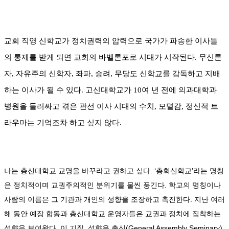
교회 직영 신학교가 정치권력의 압력으로 국가가 파송한 이사들
의 통제를 받게 되면 교회의 바벨론포로 시대가 시작된다
.
무신론
자
,
자유주의 신학자
,
좌파
,
승려
,
무당도 신학교를 감독하고 지배
하는 이사가 될 수 있다
.
고신대학교가
10
여 년 전에 의과대학과
병원을 둘러싸고 겪은 관선 이사 시대의 수치
,
모멸감
,
정신적 트
라우마는 기억조차 하고 싶지 않다
.
나는 총신대학교 교명을 바꾸라고 권하고 싶다
. ‘
총회신학교
’
라는 명칭
은 정치적이며 교권주의적인 분위기를 물씬 풍긴다
.
학교의 명칭이나
사람의 이름은 그 기관과 개인의 성향을 조장하고 촉진한다
.
지난 여러
해 동안 예장 합동과 총신대학교 운영자들은 교권과 정치에 집착하는
성향을 보여왔다. 이 기질, 성향은 총신
(General Assembly Seminary)