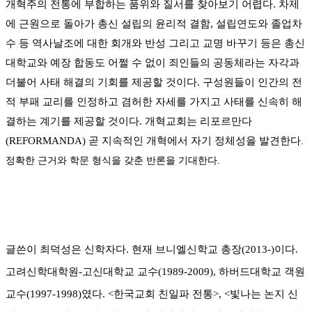
개혁주의 전통에 부합하는 품위와 질서를 찾아보기 어렵다
.
차제
에 근원으로 돌아가 총신 설립의 윤리적 결함
,
설립연도와 졸업차
수 등 역사날조에 대한 회개와 반성 그리고 교명 바꾸기 등은 총신
대학교와 예장 합동도 어쩔 수 없이 죄인들의 공동체라는 자각과
더불어 사태 해결의 기회를 제공할 것이다
.
구성원들이 인간의 전
적 부패 교리를 인정하고 겸허한 자세를 가지고 사태를 신속히 해
결하는 계기를 제공할 것이다
.
개혁교회는 리포르만다
(REFORMANDA)
곧 지속적인 개혁에서 자기 정체성을 발견한다
.
정확한
근거와 학문 형식을 갖춘 반론을 기대한다
.
글쓴이 최덕성은 신학자다
.
현재 브니엘신학교 총장
(2013-)
이다
.
고려신학대학원
-
고신대학교 교수
(1989-2009),
하버드대학교 객원
교수
(1997-1998)
였다
. <
한국교회 친일파 전통
>, <
빛나는 논지 신