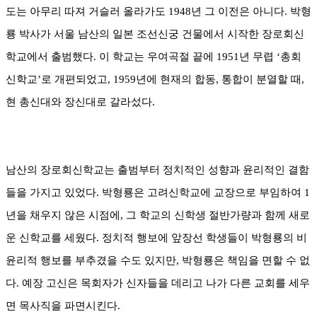
도는 아무리 따져 거슬러 올라가도
1948
년 그 이전은 아니다
.
박형
룡 박사가 서울 남산의 일본 조선신궁 건물에서 시작한 장로회신
학교에서 출범했다
.
이 학교는 우여곡절 끝에
1951
년 무렵
‘
총회
신학교
’
로 개편되었고
, 1959
년에 현재의 합동
,
통합이 분열할 때
,
현 총신대와 장신대로 갈라섰다
.
남산의 장로회신학교는 출범부터 정치적인 성향과 윤리적인 결함
들을 가지고 있었다
.
박형룡은 고려신학교에 교장으로 부임하여
1
년을 채우지 않은 시점에
,
그 학교의 신학생 절반가량과 함께 새로
운 신학교를 세웠다
.
정치적 행보에 앞장선 학생들이 박형룡의 비
윤리적 행보를 부추겼을 수도 있지만
,
박형룡은 책임을 면할 수 없
다
.
예장 고신은 목회자가 신자들을 데리고 나가 다른 교회를 세우
면 목사직을 파면시킨다
.