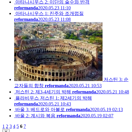
아타나시우스 2: 이단의 술수와 반격
reformanda
2020.05.23 11:10
아타나시우스 1: 진주와 조개껍질
reformanda
2020.05.23 11:08
저스틴 3: 순
교자들의 합창
reformanda
2020.05.21 10:53
저스틴 2: 제3-4세기의 박해
reformanda
2020.05.21 10:48
플라비우스 저스틴 1: 제2세기의 박해
reformanda
2020.05.21 10:43
바울 3: 베드로와 아볼로
reformanda
2020.05.19 02:13
바울 2: 계시와 복음
reformanda
2020.05.19 02:07
1
2
3
4
5
6
7