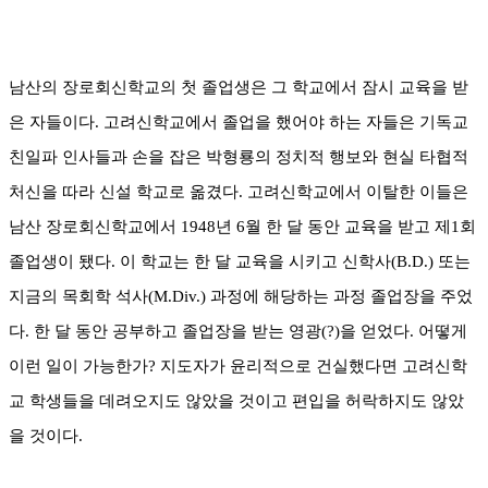
남산의 장로회신학교의 첫 졸업생은 그 학교에서 잠시 교육을 받
은 자들이다
.
고려신학교에서 졸업을 했어야 하는 자들은 기독교
친일파 인사들과 손을 잡은 박형룡의 정치적 행보와 현실 타협적
처신을 따라 신설 학교로 옮겼다
.
고려신학교에서 이탈한 이들은
남산 장로회신학교에서
1948
년
6
월 한 달 동안 교육을 받고 제
1
회
졸업생이 됐다
.
이 학교는 한 달 교육을 시키고 신학사
(B.D.)
또는
지금의 목회학 석사
(M.Div.)
과정에 해당하는 과정 졸업장을 주었
다
.
한 달 동안 공부하고 졸업장을 받는 영광
(?)
을 얻었다
.
어떻게
이런 일이 가능한가
?
지도자가 윤리적으로 건실했다면 고려신학
교 학생들을 데려오지도 않았을 것이고 편입을 허락하지도 않았
을 것이다
.