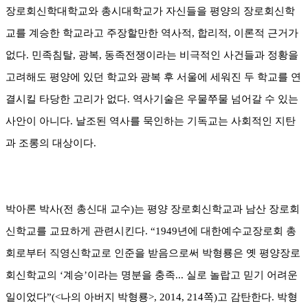
장로회신학대학교와 총시대학교가 자신들을 평양의 장로회신학
교를 계승한 학교라고 주장할만한 역사적
,
합리적
,
이론적 근거가
없다
.
민족침탈
,
광복
,
동족전쟁이라는 비극적인 사건들과 정황을
고려해도 평양에 있던 학교와 광복 후 서울에 세워진 두 학교를 연
결시킬 타당한 고리가 없다
.
역사기술은 우물쭈물 넘어갈 수 있는
사안이 아니다
.
날조된 역사를 묵인하는 기독교는 사회적인 지탄
과 조롱의 대상이다
.
박아론 박사
(
전 총신대 교수
)
는 평양 장로회신학교과 남산 장로회
신학교를 교묘하게 관련시킨다
. “1949
년에 대한예수교장로회 총
회로부터 직영신학교로 인준을 받음으로써 박형룡은 옛 평양장로
회신학교의
‘
계승
’
이라는 명분을 충족
...
실로 놀랍고 믿기 어려운
일이었다
”(<
나의 아버지 박형룡
>, 2014, 214
쪽
)
고 감탄한다
.
박형