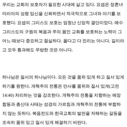
우리는 교회의 보호자가 필요한 시대에 살고 있다
.
요셉은 정혼녀
마리아의 성령 임신을 신뢰하면서 적극적으로 그녀와 아기를 보
호했다
.
요셉의 그리스도 보호는 엄청난 신앙적 결단이었다
.
예수
그리스도의 구원의 복음과 주의 몸인 교회를 보호하는 노력이 그
어느 때보다 중요하고 절실하다
.
옳다고 다 진리는 아니다
.
길이라
고 모두 통과해도 무방한 것은 아니다
.
하나님은 질서의 하나님이다
.
모든 것을 품위 있게 하고 질서 있게
하기를 원한다
.
개혁주의 전통은 만사를 품위와 질서 있게
(
고전
14:40)
처리하는 것을 강조한다
.
개혁주의 전통을 지향하는 예장
합동과 총신대 사태는 성경의 가르침과 개혁주의 전통에 부합하
지 않는 듯하다
.
복음전도와 한국교회의 발전을 저해하는 갈등을
조속히 품위 있고 질서 있게 해결하기 바란다
.