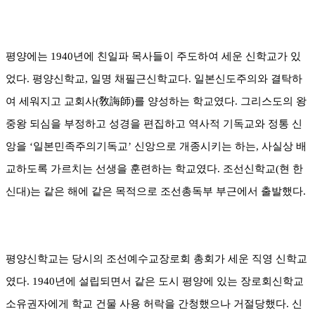
평양에는
1940
년에 친일파 목사들이 주도하여 세운 신학교가 있
었다
.
평양신학교
,
일명 채필근신학교다
.
일본신도주의와 결탁하
여 세워지고 교회사
(
敎誨師
)
를 양성하는 학교였다
.
그리스도의 왕
중왕 되심을 부정하고 성경을 편집하고 역사적 기독교와 정통 신
앙을
‘
일본민족주의기독교
’
신앙으로 개종시키는 하는
,
사실상 배
교하도록 가르치는 선생을 훈련하는 학교였다
.
조선신학교
(
현 한
신대
)
는 같은 해에 같은 목적으로 조선총독부 부근에서 출발했다
.
평양신학교는 당시의 조선예수교장로회 총회가 세운 직영 신학교
였다
. 1940
년에 설립되면서 같은 도시 평양에 있는 장로회신학교
소유권자에게 학교 건물 사용 허락을 간청했으나 거절당했다
.
신