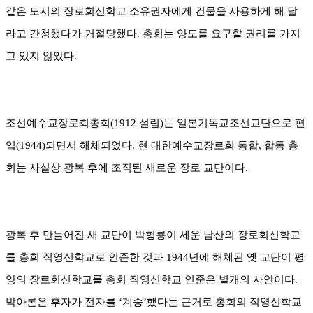
같은 도시의 장로회신학교 소유권자에게 건물을 사용하게 해 달
라고 간청했다가 거절당했다
.
총회는 양도를 요구할 권리를 가지
고 있지 않았다
.
조선예수교장로회총회
(1912
설립
)
는 일본기독교조선교단으로 편
입
(1944)
되면서 해체되었다
.
현 대한예수교장로회 통합
,
합동 총
회는 사실상 광복 후에 조직된 새로운 장로 교단이다
.
광복 후 만들어진 새 교단이 박형룡이 세운 남산의 장로회신학교
를 총회 직영신학교로 인준한 것과
1944
년에 해체된 옛 교단이 평
양의 장로회신학교를 총회 직영신학교 인준은 별개의 사안이다
.
박아론은 후자가 전자를
‘
계승
’
했다는 근거로 총회의 직영신학교