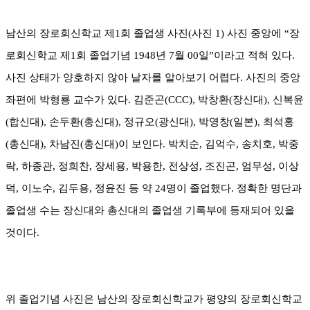
남산의 장로회신학교 제
1
회 졸업생 사진
(
사진
1)
사진 중앙에
“
장
로회신학교 제
1
회 졸업기념
1948
년
7
월
00
일
”
이라고 적혀 있다
.
사진 상태가 양호하지 않아 날자를 알아보기 어렵다
.
사진의 중앙
좌편에 박형룡 교수가 있다
.
김준곤
(CCC),
박창환
(
장신대
),
신복윤
(
합신대
),
손두환
(
총신대
),
정규오
(
광신대
),
박영창
(
일본
),
최석홍
(
총신대
),
차남진
(
총신대
)
이 보인다
.
박치순
,
김억수
,
송치호
,
박중
락
,
하종관
,
정희찬
,
장세용
,
박용한
,
전상성
,
조진곤
,
엄무성
,
이상
덕
,
이노수
,
김두용
,
정윤진 등 약
24
명이 졸업했다
.
정확한 명단과
졸업생 수는 장신대와 총신대의 졸업생 기록부에 등재되어 있을
것이다
.
위 졸업기념 사진은 남산의 장로회신학교가 평양의 장로회신학교