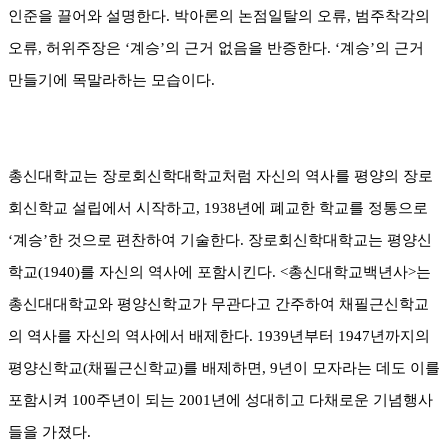
인준을 끌어와 설명한다
.
박아론의 논점일탈의 오류
,
범주착각의
오류
,
허위주장은
‘
계승
’
의 근거 없음을 반증한다
. ‘
계승
’
의 근거
만들기에 목말라하는 모습이다
.
총신대학교는 장로회신학대학교처럼 자신의 역사를 평양의 장로
회신학교 설립에서 시작하고
, 1938
년에 폐교한 학교를 정통으로
‘
계승
’
한 것으로 편찬하여 기술한다
.
장로회신학대학교는 평양신
학교
(1940)
를 자신의 역사에 포함시킨다
. <
총신대학교백년사
>
는
총신대대학교와 평양신학교가 무관다고 간주하여 채필근신학교
의 역사를 자신의 역사에서 배제한다
.
1939
년부터
1947
년까지의
평양신학교(채필근신학교)를 배제하면
, 9
년이 모자라는 데도 이를
포함시켜 100주년이 되는 2001년에 성대히고 다채로운
기념행사
들을 가졌다
.