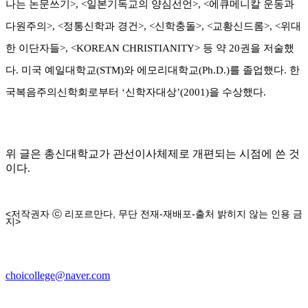
나는 논문쓰기
>, <
일본기독교의 양심선언
>, <
에큐메니칼 운동과
다원주의
>, <
정통신학과 경건
>, <
신학충돌
>, <
교황신드롬
>, <
위대
한 이단자들
>, <KOREAN CHRISTIANITY>
등 약
20
권을 저술했
다
.
미국 예일대학교
(STM)
와 에모리대학교
(Ph.D.)
를 졸업했다
.
한
국복음주의신학회로부터
‘
신학자대상
’(2001)
을 수상했다
.
위 글은 총신대학교가 관선이사체제로 개편되는 시점에 쓴 것
이다.
<
,
-
-
저작권자
ⓒ
리포르만다
무단 전재
재배포
출처 밝히지 않는
인용
금
>
지
choicollege@naver.com