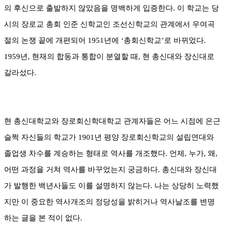
의 후신으로 출발하지 않았음을 명백하게 입증한다
.
이 학교는 당
시의 장로교 총회 인준 신학교인 조선신학교의 관계에서 우여곡
절의 논쟁 끝에 개편되어
1951
년에
‘
총회신학교
’
로 바뀌었다
.
1959
년
,
현재의 합동과 통합이 분열할 때
,
현 총신대와 장신대로
갈라섰다
.
현 총신대학교와 장로회신학대학교 관계자들은 어느 시점에 은근
슬쩍 자신들의 학교가
1901
년 평양 장로회신학교의 설립연대와
졸업생 차수를 계승하는 형태로 역사를 개조했다
.
언제
,
누가
,
왜
,
어떤 과정을 거쳐 역사를 바꾸었는지 궁금하다
.
총신대와 장신대
가 발행한 백년사들도 이를 설명하지 않는다
.
나는 상당히 노력했
지만 이 중요한 역사개조의 정당성을 밝히거나 역사날조를 변명
하는 글을 본 적이 없다
.