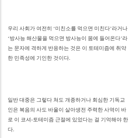
우리 사회가 여전히
‘
미친소를 먹으면 미친다
’
라거나
‘
방사능 해산물을 먹으면 방사능이 몸에 들어온다
’
라
는 문자에 격하게 반응하는 것은 이 토테미즘에 취약
한 민족성에 기인한 것이다
.
일반 대중은 그렇다 쳐도 개종하거나 회심한 기독교
인은 복음의 사도 바울이 살아생전 주력한 사역이 바
로 이 코셔
-
토테미즘 근절에 있었다는 걸 기억해야 한
다
.