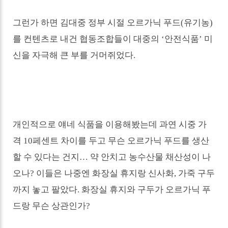
그런가 하면 김대중 정부 시절 오르가닉 푸드
(
유기농
)
를 컨텐츠로 내건 협동조합들이 대중의
‘
안전식품
’
미
신을 자극해 큰 부를 거머쥐었다
.
개인적으로 얘네 식품을 이용해봤는데 과연 시중 가
격
10
페센트 차이를 두고 무슨 오르가닉 푸드를 생산
할 수 있다는 건지
…
약 안치고 농수산물 채산성이 나
오나
?
이들은 나중엔 화장실 휴지랑 신사화
,
가죽 구두
까지 놓고 팔았다
.
화장실 휴지와 구두가 오르가닉 푸
드랑 무슨 상관인가
?