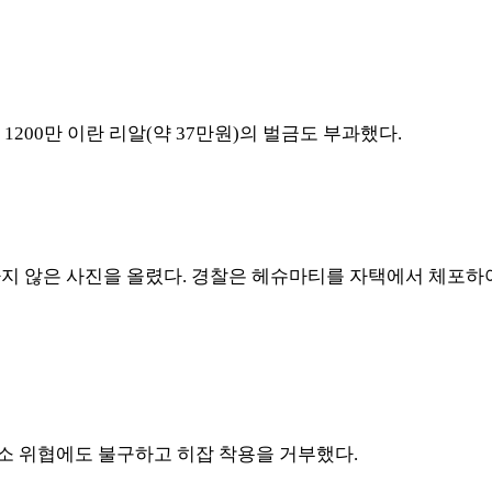
게
1200
만 이란 리알
(
약
37
만원
)
의 벌금도 부과했다
.
지 않은 사진을 올렸다
.
경찰은 헤슈마티를 자택에서 체포하여
소 위협에도 불구하고 히잡 착용을 거부했다
.