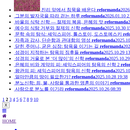
진리 앞에서 침묵을 배운다
reformanda
2026
그분의 발자국을 따라 걷는 하루
reformanda
2026.01.10 2
바울의 식탁 신학 — 절제의 복음, 은혜의 맛
reformanda
2
예수의 식탐 거부와 절제의 신학
reformanda
2025.10.30 1
문학 속의 탐식: 셰익스피어, 톨스토이, 도스토예스키
re
자족과 감사, 단순함과 관대함의 영성
reformanda
2025.10
닫힌 주머니, 굳은 심장: 탐욕을 이기는 길
reformanda
202
성경이 지적하는 탐욕의 징후들
reformanda
2025.10.29 13
성경의 거울로 본 ‘더 많이’의 신학
reformanda
2025.10.29
은혜의 비와 계약의 피: 셰익스피어의 탐욕의 신학 2
ref
왕관의 피: 셰익스피어의 탐욕의 신학
reformanda
2025.10
얼마만큼의 땅이 필요한가?
reformanda
2025.10.28 19:38
분노신학: 죄, 불, 사랑을 통과한 영혼의 이야기
reforman
사랑으로 분노를 이기라
reformanda
2025.10.26 08:39
1
2
3
4
5
6
7
8
9
10
X
HOME