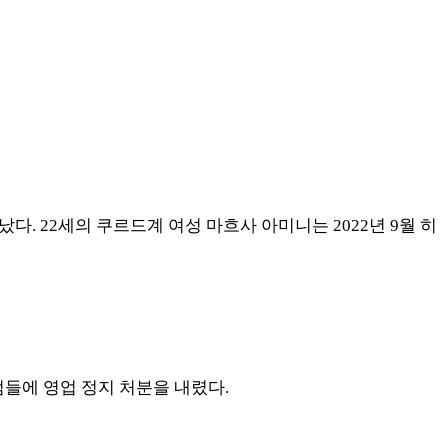
어났다
. 22
세의 쿠르드계 여성 마흐사 아미니는
2022
년
9
월 히
점들에 영업 정지 처분을 내렸다
.