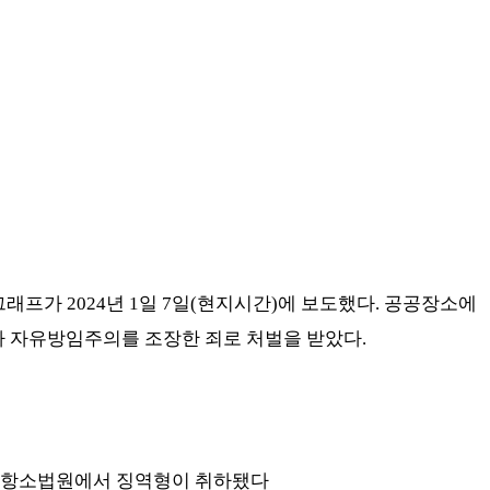
레그래프가
2024
년
1
일
7
일
(
현지시간
)
에 보도했다
.
공공장소에
 자유방임주의를 조장한 죄로 처벌을 받았다
.
 항소법원에서 징역형이 취하됐다