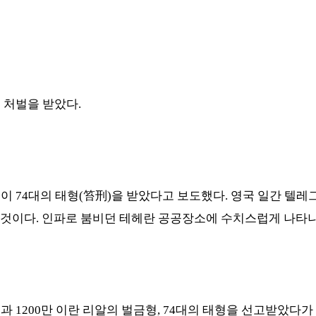
 처벌을 받았다
.
성이
74
대의 태형
(
笞刑
)
을 받았다고 보도했다
.
영국 일간 텔
 것이다
.
인파로 붐비던 테헤란 공공장소에 수치스럽게 나타나
형과
1200
만 이란 리알의 벌금형
, 74
대의 태형을 선고받았다가