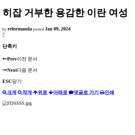
히잡 거부한 용감한 이란 여성
reformanda
Jan 09, 2024
by
posted
?
단축키
Prev
이전 문서
Next
다음 문서
ESC
닫기
크게
작게
위로
아래로
댓글로 가기
인쇄