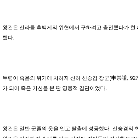
왕건은 신라를 후백제의 위협에서 구하려고 출전했다가 현
.
했다
(
, 92
두령이 죽음의 위기에 처하자 신하 신숭겸 장군
申崇謙
.
가 되어 죽은 기신을 본 딴 영웅적 결단이었다
.
왕건은 일반 군졸의 옷을 입고 탈출에 성공했다
신숭겸의 희