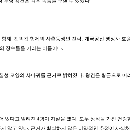
.
 두령 왕건은 겨우 목숨을 구할 수 있었다
,
,
 형제
전의갑 형제의 사촌동생인 전락
개국공신 평장사 호
의 장수들을 기리는 이름이다.
.
두칠성 모양의 사마귀를 근거로 밝혀졌다
왕건은 황금으로 머
.
어 있다고 알려진 4명이
자살을 했다
모두 상식을 가진 건강
주지 않고 있다. 근거가 확실하지 않은 비약적인 추정이 사실