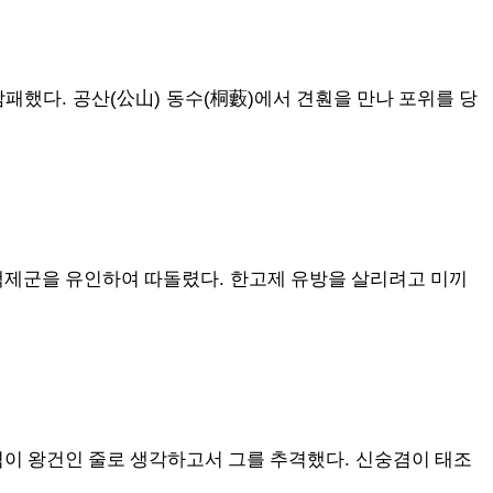
.
(
)
(
)
참패했다
공산
公山
동수
桐藪
에서 견훤을 만나 포위를 당
.
후백제군을 유인하여 따돌렸다
한고제 유방을 살리려고 미끼
.
이 왕건인 줄로 생각하고서 그를 추격했다
신숭겸이 태조