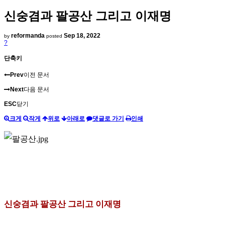
신숭겸과 팔공산 그리고 이재명
reformanda
Sep 18, 2022
by
posted
?
단축키
Prev
이전 문서
Next
다음 문서
ESC
닫기
크게
작게
위로
아래로
댓글로 가기
인쇄
신숭겸과 팔공산 그리고 이재명