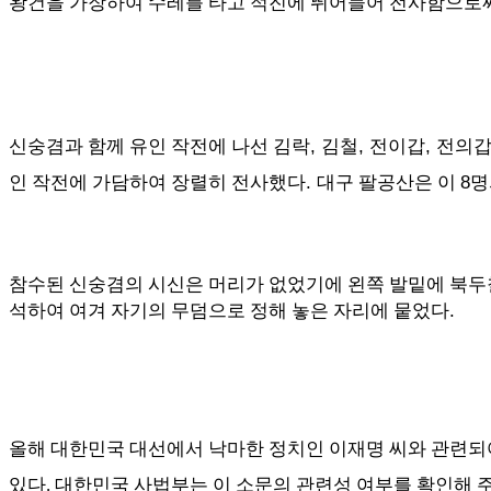
왕건을 가장하여 수레를 타고 적진에 뛰어들어 전사함으로써
,
,
,
신숭겸과 함께 유인 작전에 나선 김락
김철
전이갑
전의갑
.
8
인 작전에 가담하여 장렬히 전사했다
대구 팔공산은 이
명
참수된 신숭겸의 시신은 머리가 없었기에 왼쪽 발밑에 북
.
석하여 여겨 자기의 무덤으로 정해 놓은 자리에 뭍었다
올해 대한민국 대선에서 낙마한 정치인 이재명 씨와 관련되
있다. 대한민국 사법부는 이 소문의 관련성 여부를 확인해 