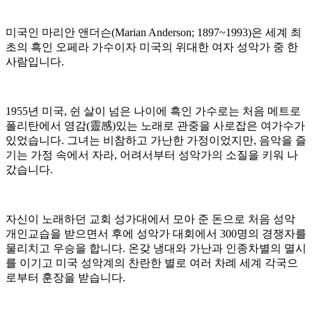
미국인 마리안 앤더슨
(Marian Anderson; 1897~1993)
은 세계 최
초의 흑인 오페라 가수이자 미국의 위대한 여자 성악가 중 한
사람입니다
.
1955
년 미국
,
쉰 살이 넘은 나이에 흑인 가수로는 처음 메트로
폴리탄에서 영감
(
靈感
)
있는 노래로 관중을 사로잡은 여가수가
있었습니다
.
그녀는 비참하고 가난한 가정이었지만
,
음악을 즐
기는 가정 속에서 자라
,
어려서부터 성악가의 소질을 키워 나
갔습니다
.
자신이 노래하던 교회 성가대에서 모아 준 돈으로 처음 성악
개인교습을 받으면서 후에 성악가 대회에서
300
명의 경쟁자를
물리치고 우승을 합니다
.
온갖 냉대와 가난과 인종차별의 멸시
를 이기고 미국 성악계의 찬란한 별로 여러 차례 세계 각국으
로부터 훈장을 받습니다
.