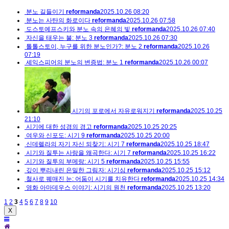
분노 길들이기
reformanda
2025.10.26 08:20
분노는 사탄의 화로이다
reformanda
2025.10.26 07:58
도스토예프스키와 분노 속의 은혜의 빛
reformanda
2025.10.26 07:40
자신을 태우는 불: 분노 3
reformanda
2025.10.26 07:30
톨톨스토이, 누구를 위한 분노인가?: 분노 2
reformanda
2025.10.26
07:19
셰익스피어의 분노의 변증법: 분노 1
reformanda
2025.10.26 00:07
시기의 포로에서 자유로워지기
reformanda
2025.10.25
21:10
시기에 대한 성경의 경고
reformanda
2025.10.25 20:25
여우와 신포도: 시기 9
reformanda
2025.10.25 20:00
신데렐라의 자기 자신 되찾기: 시기 7
reformanda
2025.10.25 18:47
시기와 질투는 사랑을 왜곡한다: 시기 7
reformanda
2025.10.25 16:22
시기와 질투의 부메랑: 시기 5
reformanda
2025.10.25 15:55
깊이 뿌리내린 은밀한 그림자: 시기심
reformanda
2025.10.25 15:12
철사로 꿰매진 눈: 어둠이 시기를 치유한다
reformanda
2025.10.25 14:34
영화 아마데우스 이야기: 시기의 원천
reformanda
2025.10.25 13:20
1
2
3
4
5
6
7
8
9
10
X