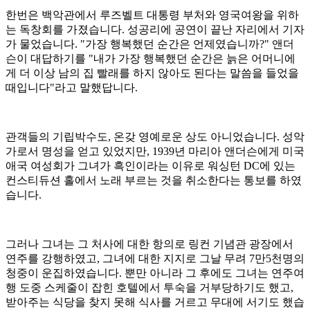
한번은 백악관에서 루즈벨트 대통령 부처와 영국여왕을 위하
는 독창회를 가졌습니다
.
성공리에 공연이 끝난 자리에서 기자
가 물었습니다
. "
가장 행복했던 순간은 언제였습니까
?"
앤더
슨이 대답하기를
"
내가 가장 행복했던 순간은 늙은 어머니에
게 더 이상 남의 집 빨래를 하지 않아도 된다는 말씀을 들었을
때입니다
"
라고 말했답니다
.
관객들의 기립박수도
,
온갖 영예로운 상도 아니었습니다
.
성악
가로서 명성을 얻고 있었지만
, 1939
년 마리아 앤더슨에게 미국
애국 여성회가 그녀가 흑인이라는 이유로 워싱턴
DC
에 있는
컨스티듀션 홀에서 노래 부르는 것을 취소한다는 통보를 하였
습니다
.
그러나 그녀는 그 처사에 대한 항의로 링컨 기념관 광장에서
연주를 강행하였고
,
그녀에 대한 지지로 그날 무려
7
만
5
천명의
청중이 운집하였습니다
.
뿐만 아니라 그 후에도 그녀는 연주여
행 도중 스케줄이 잡힌 호텔에서 투숙을 거부당하기도 했고
,
받아주는 식당을 찾지 못해 식사를 거르고 무대에 서기도 했습