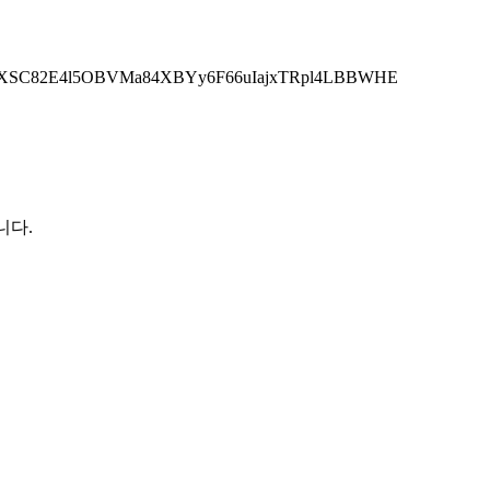
HL9jo9OXSC82E4l5OBVMa84XBYy6F66uIajxTRpl4LBBWHE
니다.