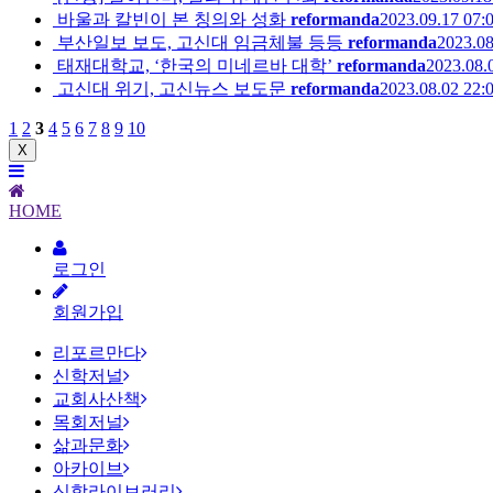
바울과 칼빈이 본 칭의와 성화
reformanda
2023.09.17 07:
부산일보 보도, 고신대 임금체불 등등
reformanda
2023.08
태재대학교, ‘한국의 미네르바 대학’
reformanda
2023.08.
고신대 위기, 고신뉴스 보도문
reformanda
2023.08.02 22:
1
2
3
4
5
6
7
8
9
10
X
HOME
로그인
회원가입
리포르만다
신학저널
교회사산책
목회저널
삶과문화
아카이브
신학라이브러리