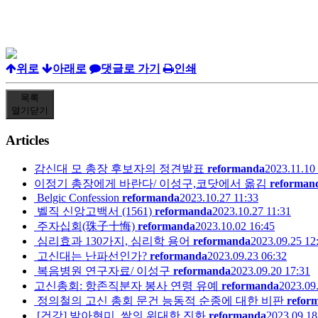
위로
아래로
댓글로 가기
인쇄
목록
열기
닫기
Articles
감신대 모 총장 후보자의 정견발표
reformanda
2023.11.10
이정기 총장에게 바란다/ 이성구,코닷에서 옮김
reforman
Belgic Confession
reformanda
2023.10.27 11:33
벨직 신앙고백서 (1561)
reformanda
2023.10.27 11:31
주자십회(珠子十悔)
reformanda
2023.10.02 16:45
심리효과 130가지, 심리학 용어
reformanda
2023.09.25 12
고신대는 난파선인가?
reformanda
2023.09.23 06:32
복음병원 연구자료/ 이성구
reformanda
2023.09.20 17:31
고신총회: 항존직분자 봉사 연령 유예
reformanda
2023.09
정의철의 고신 총회 문건 능동적 순종에 대한 비판
refor
[건강] 발아현미, 쌀의 위대한 진화
reformanda
2023.09.18