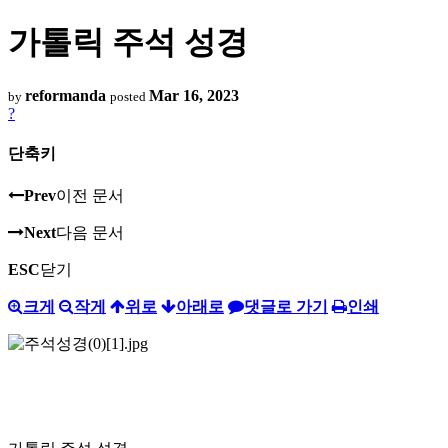
가톨릭 주석 성경
reformanda
Mar 16, 2023
by
posted
?
단축키
Prev
이전 문서
Next
다음 문서
ESC
닫기
크게
작게
위로
아래로
댓글로 가기
인쇄