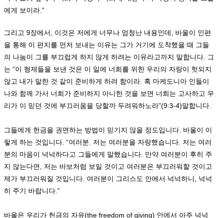
에게 보이라
.”
그리고
9
장에서
,
이것은 저에게 너무나 엄청난 내용인데
,
바울이 인편
을 통해 이 편지를 먼저 보내는 이유는 그가 거기에 도착했을 때 그들
의 나눔이 그를 부끄럽게 하지 않게 하려는 이유라고까지 말합니다
.
그
는
“
이 형제들을 보낸 것은 이 일에 너희를 위한 우리의 자랑이 헛되지
않고 내가 말한 것 같이 준비하게 하려 함이라
.
혹 마케도니아 인들이
나와 함께 가서 너희가 준비하지 아니한 것을 보면 너희는 고사하고 우
리가 이 믿던 것에 부끄러움을 당할까 두려워하노라
”(9:3-4)
말합니다
.
그들에게 헌금을 권면하는 방법이 믿기지 않을 정도입니다
.
바울이 이
렇게 하는 것입니다
. “
여러분
.
저는 여러분을 자랑했습니다
.
저는 여러
분의 마음이 넉넉하다고 그들에게 말했습니다
.
만약 여러분이 후히 주
지 않는다면
,
저는 바보처럼 보일 것이고 여러분은 부끄러워할 것이고
제가 부끄러워질 것입니다
.
여러분이 그리스도 안에서 넉넉하니
,
넉넉
히 주기 바랍니다
.”
바울은 우리가 헌금의 자유
(the freedom of giving)
안에서 아주 넉넉