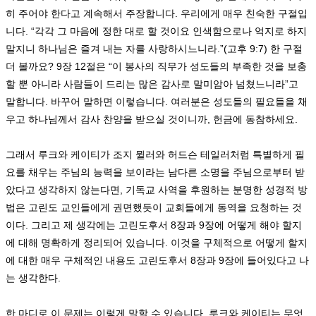
히 주어야 한다고 계속해서 주장합니다
.
우리에게 매우 친숙한 구절입
니다
. “
각각 그 마음에 정한 대로 할 것이요 인색함으로나 억지로 하지
말지니 하나님은 즐겨 내는 자를 사랑하시느니라
.”(
고후
9:7)
한 구절
더 볼까요
? 9
장
12
절은
“
이 봉사의 직무가 성도들의 부족한 것을 보충
할 뿐 아니라 사람들이 드리는 많은 감사로 말미암아 넘쳤느니라
”
고
말합니다
.
바꾸어 말하면 이렇습니다
.
여러분은 성도들의 필요들을 채
우고 하나님께서 감사 찬양을 받으실 것이니까
,
헌금에 동참하세요
.
그래서 루크와 케이티가 조지 뮐러와 허드슨 테일러처럼 특별하게 필
요를 채우는 주님의 능력을 보이라는 남다른 소명을 주님으로부터 받
았다고 생각하지 않는다면
,
기독교 사역을 후원하는 분명한 성경적 방
법은 고린도 교인들에게 권면했듯이 교회들에게 동역을 요청하는 것
이다
.
그리고 제 생각에는 고린도후서
8
장과
9
장에 어떻게 해야 할지
에 대해 명확하게 정리되어 있습니다
.
이것을 구체적으로 어떻게 할지
에 대한 매우 구체적인 내용도 고린도후서
8
장과
9
장에 들어있다고 나
는 생각한다
.
한 마디로 이 문제는 이렇게 말할 수 있습니다
.
루크와 케이티는 무엇