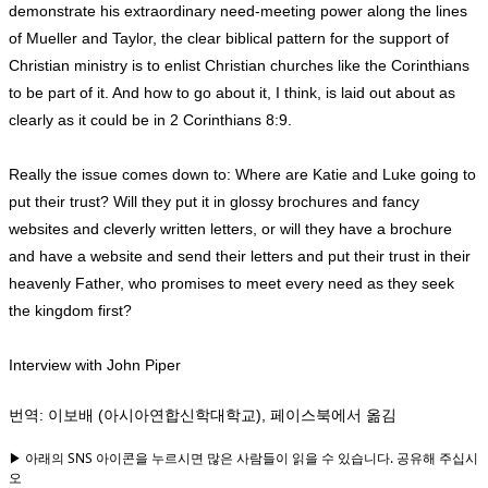
demonstrate his extraordinary need-meeting power along the lines
of Mueller and Taylor, the clear biblical pattern for the support of
Christian ministry is to enlist Christian churches like the Corinthians
to be part of it. And how to go about it, I think, is laid out about as
clearly as it could be in 2 Corinthians 8:9.
Really the issue comes down to: Where are Katie and Luke going to
put their trust? Will they put it in glossy brochures and fancy
websites and cleverly written letters, or will they have a brochure
and have a website and send their letters and put their trust in their
heavenly Father, who promises to meet every need as they seek
the kingdom first?
Interview with John Piper
번역
:
이보배 (아시아연합신학대학교), 페이스북에서 옮김
▶ 아래의 SNS 아이콘을 누르시면 많은 사람들이 읽을 수 있습니다. 공유해 주십시
오