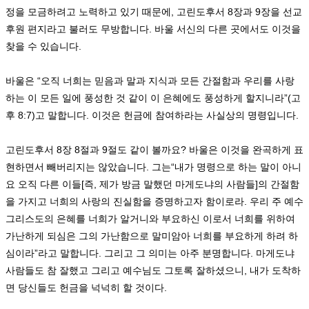
정을 모금하려고 노력하고 있기 때문에
,
고린도후서
8
장과
9
장을 선교
후원 편지라고 불러도 무방합니다
.
바울 서신의 다른 곳에서도 이것을
찾을 수 있습니다
.
바울은
“
오직 너희는 믿음과 말과 지식과 모든 간절함과 우리를 사랑
하는 이 모든 일에 풍성한 것 같이 이 은혜에도 풍성하게 할지니라
”(
고
후
8:7)
고 말합니다
.
이것은 헌금에 참여하라는 사실상의 명령입니다
.
고린도후서
8
장
8
절과
9
절도 같이 볼까요
?
바울은 이것을 완곡하게 표
현하면서 빼버리지는 않았습니다
.
그는
“
내가 명령으로 하는 말이 아니
요 오직 다른 이들
[
즉
,
제가 방금 말했던 마게도냐의 사람들
]
의 간절함
을 가지고 너희의 사랑의 진실함을 증명하고자 함이로라
.
우리 주 예수
그리스도의 은혜를 너희가 알거니와 부요하신 이로서 너희를 위하여
가난하게 되심은 그의 가난함으로 말미암아 너희를 부요하게 하려 하
심이라
”
라고 말합니다
.
그리고 그 의미는 아주 분명합니다
.
마게도냐
사람들도 참 잘했고 그리고 예수님도 그토록 잘하셨으니
,
내가 도착하
면 당신들도 헌금을 넉넉히 할 것이다
.