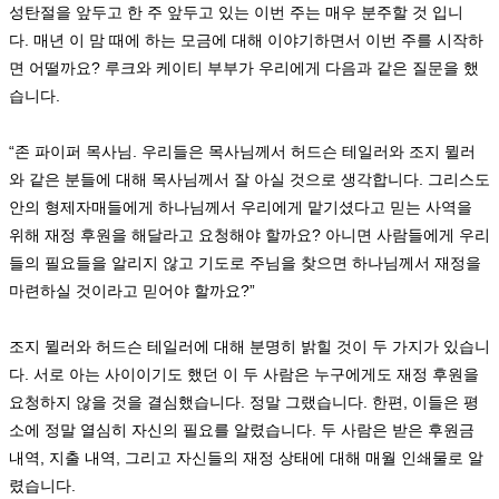
성탄절을 앞두고 한 주 앞두고 있는 이번 주는 매우 분주할 것 입니
다
.
매년 이 맘 때에 하는 모금에 대해 이야기하면서 이번 주를 시작하
면 어떨까요
?
루크와 케이티 부부가 우리에게 다음과 같은 질문을 했
습니다
.
“
존 파이퍼 목사님
.
우리들은 목사님께서 허드슨 테일러와 조지 뮐러
와 같은 분들에 대해 목사님께서 잘 아실 것으로 생각합니다
.
그리스도
안의 형제자매들에게 하나님께서 우리에게 맡기셨다고 믿는 사역을
위해 재정 후원을 해달라고 요청해야 할까요
?
아니면 사람들에게 우리
들의 필요들을 알리지 않고 기도로 주님을 찾으면 하나님께서 재정을
마련하실 것이라고 믿어야 할까요
?”
조지 뮐러와 허드슨 테일러에 대해 분명히 밝힐 것이 두 가지가 있습니
다
.
서로 아는 사이이기도 했던 이 두 사람은 누구에게도 재정 후원을
요청하지 않을 것을 결심했습니다
.
정말 그랬습니다
.
한편
,
이들은 평
소에 정말 열심히 자신의 필요를 알렸습니다
.
두 사람은 받은 후원금
내역
,
지출 내역
,
그리고 자신들의 재정 상태에 대해 매월 인쇄물로 알
렸습니다
.