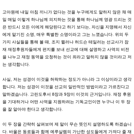
고아원에 내일 아침 끼니가 없다는 것을 누구에게도 말하지 않은 채 매
일 매일 이렇게 하나님께 의지하는 것을 통해 하나님께 영광 드리는 것
은 반드시 모든 이에게 해당된다고 하기 보다는
,
자신을 지명해서 자신
에게 맡기진 소명
,
매우 특별한 소명이라고 그는 느꼈습니다
.
위의 두
가지 사실들을 통해 볼 때
,
조지 뮐러나 허드슨 테일러는 선교사가 잠
재 재정후원자들에게 편지를 보내 선교에 대해 설명하고 사역의 비전
을 나누고 재정 동역을 요청하는 것이 죄라고 말하지 않을 것이라고 저
는 생각합니다
.
사실
,
저는 성경이 이것을 허락하는 정도가 아니라 그 이상이라고 생각
합니다
.
저는 성경이 이것을 선교의 일반적인 방법이라고 가르친다고
말하겠습니다
.
고린도후서
8
장과
9
장이 이것의 근거입니다
.
재정 후원
을 기대하거나 어떤 사역을 지원하려는 기독교인이면 누구나 이 두 장
을 잘 알아야 한다고 생각합니다
.
이 두 장을 간략히 살펴보며 제 말이 무슨 뜻인지 설명하도록 하겠습니
다
.
바울은 동료들과 함께 예루살렘의 가난한 성도들에게 가져다 줄 재