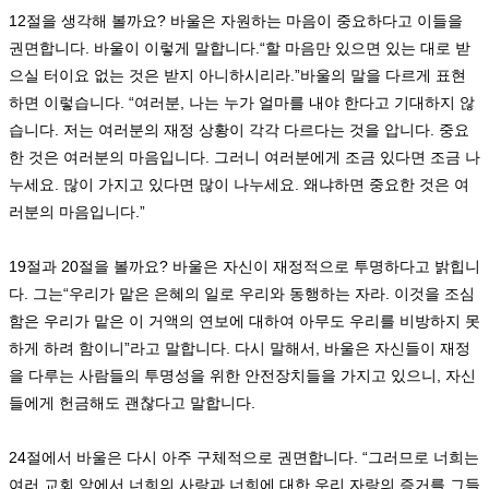
12
절을 생각해 볼까요
?
바울은 자원하는 마음이 중요하다고 이들을
권면합니다
.
바울이 이렇게 말합니다
.“
할 마음만 있으면 있는 대로 받
으실 터이요 없는 것은 받지 아니하시리라
.”
바울의 말을 다르게 표현
하면 이렇습니다
. “
여러분
,
나는 누가 얼마를 내야 한다고 기대하지 않
습니다
.
저는 여러분의 재정 상황이 각각 다르다는 것을 압니다
.
중요
한 것은 여러분의 마음입니다
.
그러니 여러분에게 조금 있다면 조금 나
누세요
.
많이 가지고 있다면 많이 나누세요
.
왜냐하면 중요한 것은 여
러분의 마음입니다
.”
19
절과
20
절을 볼까요
?
바울은 자신이 재정적으로 투명하다고 밝힙니
다
.
그는
“
우리가 맡은 은혜의 일로 우리와 동행하는 자라
.
이것을 조심
함은 우리가 맡은 이 거액의 연보에 대하여 아무도 우리를 비방하지 못
하게 하려 함이니
”
라고 말합니다
.
다시 말해서
,
바울은 자신들이 재정
을 다루는 사람들의 투명성을 위한 안전장치들을 가지고 있으니
,
자신
들에게 헌금해도 괜찮다고 말합니다
.
24
절에서 바울은 다시 아주 구체적으로 권면합니다
. “
그러므로 너희는
여러 교회 앞에서 너희의 사랑과 너희에 대한 우리 자랑의 증거를 그들