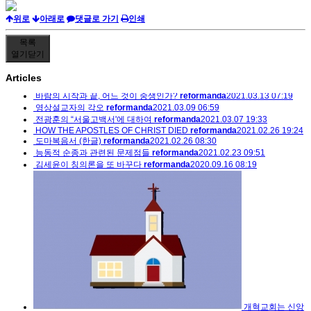
위로
아래로
댓글로 가기
인쇄
목록
열기
닫기
Articles
바람의 시작과 끝, 어느 것이 중생인가?
reformanda
2021.03.13 07:19
영상설교자의 각오
reformanda
2021.03.09 06:59
전광훈의 “서울고백서'에 대하여
reformanda
2021.03.07 19:33
HOW THE APOSTLES OF CHRIST DIED
reformanda
2021.02.26 19:24
도마복음서 (한글)
reformanda
2021.02.26 08:30
능동적 순종과 관련된 문제점들
reformanda
2021.02.23 09:51
김세윤이 칭의론을 또 바꾸다
reformanda
2020.09.16 08:19
개혁교회는 신앙