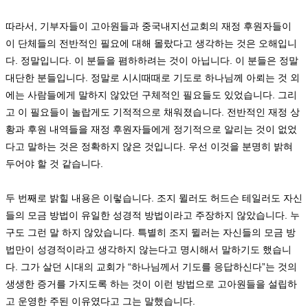
따라서
,
기부자들이 고아원들과 중국내지선교회의 재정 후원자들이
이 단체들의 전반적인 필요에 대해 몰랐다고 생각하는 것은 오해입니
다
.
정말입니다
.
이 분들을 폄하하려는 것이 아닙니다
.
이 분들은 정말
대단한 분들입니다
.
정말로 시시때때로 기도로 하나님께 아뢰는 것 외
에는 사람들에게 말하지 않았던 구체적인 필요들도 있었습니다
.
그리
고 이 필요들이 놀랍게도 기적적으로 채워졌습니다
.
전반적인 재정 상
황과 후원 내역들을 재정 후원자들에게 정기적으로 알리는 것이 없었
다고 말하는 것은 정확하지 않은 것입니다
.
우선 이것을 분명히 밝혀
두어야 할 것 같습니다
.
두 번째로 밝힐 내용은 이렇습니다
.
조지 뮐러도 허드슨 테일러도 자신
들의 모금 방법이 유일한 성경적 방법이라고 주장하지 않았습니다
.
누
구도 그런 말 하지 않았습니다
.
특별히 조지 뮐러는 자신들의 모금 방
법만이 성경적이라고 생각하지 않는다고 명시해서 말하기도 했습니
다
.
그가 살던 시대의 교회가
“
하나님께서 기도를 응답하신다
”
는 것의
생생한 증거를 가지도록 하는 것이 이런 방법으로 고아원들을 설립하
고 운영한 주된 이유였다고 그는 말했습니다
.