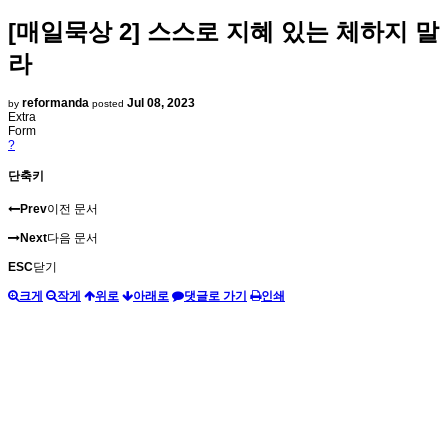
[매일묵상 2] 스스로 지혜 있는 체하지 말
라
reformanda
Jul 08, 2023
by
posted
Extra
Form
?
단축키
Prev
이전 문서
Next
다음 문서
ESC
닫기
크게
작게
위로
아래로
댓글로 가기
인쇄