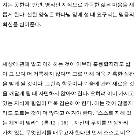
지는 못한다
.
반면
,
영적인 지식으로 가득한 삶은 마음을 새
롭게 한다
.
선한 양심은 하나님 앞에 설 때 요구되는 믿음의
확신을 심어준다
.
세상에 관해 알고 이해하는 것이 아무리 훌륭할지라도 삶
이 그 보다 더 거룩하지 않다면 그로 인해 더욱 가혹한 심판
을 받게 될 것이다
.
그런즉 학문이나 기술에 관해 새로운 것
을 깨닫게 될 때 자만하지 않아야 한다
.
오히려 이미 가지고
있는 지식에 힘입어 더욱 겸손해야 한다
.
아는 것이 많을지
라도 모르는 것이 더 많다고 여겨야 한다
. “
스스로 지혜 있
는 체하지 말라
”
（
롬
12
：
16
）
.
자신의 무지를 인정하라
.
가치 있는 무엇인지를 배우고자 한다면 먼저 스스로 비우