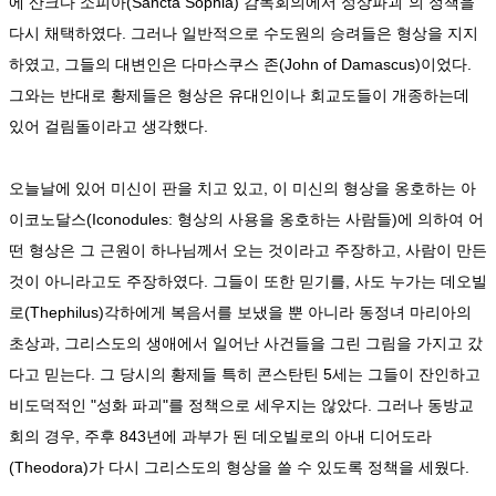
에 산크다 소피아(Sancta Sophia) 감독회의에서 성상파괴"의 정책을
다시 채택하였다. 그러나 일반적으로 수도원의 승려들은 형상을 지지
하였고, 그들의 대변인은 다마스쿠스 존(John of Damascus)이었다.
그와는 반대로 황제들은 형상은 유대인이나 회교도들이 개종하는데
있어 걸림돌이라고 생각했다.
오늘날에 있어 미신이 판을 치고 있고, 이 미신의 형상을 옹호하는 아
이코노달스(Iconodules: 형상의 사용을 옹호하는 사람들)에 의하여 어
떤 형상은 그 근원이 하나님께서 오는 것이라고 주장하고, 사람이 만든
것이 아니라고도 주장하였다. 그들이 또한 믿기를, 사도 누가는 데오빌
로(Thephilus)각하에게 복음서를 보냈을 뿐 아니라 동정녀 마리아의
초상과, 그리스도의 생애에서 일어난 사건들을 그린 그림을 가지고 갔
다고 믿는다. 그 당시의 황제들 특히 콘스탄틴 5세는 그들이 잔인하고
비도덕적인 "성화 파괴"를 정책으로 세우지는 않았다. 그러나 동방교
회의 경우, 주후 843년에 과부가 된 데오빌로의 아내 디어도라
(Theodora)가 다시 그리스도의 형상을 쓸 수 있도록 정책을 세웠다.