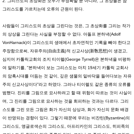
2. 그리스도의 초상화는 모두가 부정확할 뿐 아니라, 그 초상들은 참
그리스도를 가르치는데 오류의 근원이 된다.
사람들이 그리스도의 초상을 그린다는 것은, 그 초상화를 그리는 작가
의 상상을 그린다는 사실을 부정할 수 없다. 아돌프 본하낵(Adolf
VonHarnack)이 그리스도의 생애에서 초자연적인 기록을 빼야 한다고
주장함으로써, 자유주의(自由主義)적 신교사상(新敎思想)이 생겼고,
심지어 카톨릭교회의 조지 티이렐(George Tyrrell)은 본하낵을 비평하
여 말하기를, "본하낵이 보는 그리스도는 마치 19세기 카톨릭 교회사
의 암흑시대를 더듬는 것 같이, 깊은 샘물의 밑바닥을 들어다보는 자유
주의 신교사상이다"라고 하였다. 그러나 티이렐도 같은 종류의 오류를
범했다. 진리를 그림으로 묘사하려고 할 때 위험이 따르는 것이 사실이
며, 그 진리를 그림으로 묘사하는 것을 회피하는 것과는 다르다. 그리
스도를 그린 모든 그림은 화가 자신의 상상과, 화가 자신의 문화 배경
이 반영되는 경향이 있다. 그렇기 때문에 우리는 비잔틴(Byzantine)의
그리스도, 앵글로색슨의 그리스도, 아프리카인의 그리스도, 히피족의