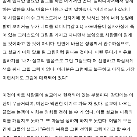
씀에 입각한 명료한 설교를 하는 데에서만 온다. 갈라디아서에서 징계
하는 말씀을 사도 바울은 다음과 같이 말하였다. "어리석도다 갈라디
아 사람들아 예수 그리스도께서 십자가에 못 박히신 것이 너희 눈앞에
밝히 보이거늘 누가 너희를 꾀더냐"(갈 3:1) 사도바울이 십자가상에 죽
어 있는 그리스도의 그림을 가지고 다니면서 보임으로 사람들이 믿게
될 것이라고 한 것이 아니다. 반면에 바울은 성령께서 안수하심으로,
그 설교가 마치 말로 된 그림처럼 된다는 것이다. 마틴 루터가 비유로
말하기를 "내가 설교의 말씀으로 그린 그림보다 더 선명하고 확실하게
색을 써서 그릴 그림이 없다. 여러분은 그럼에도 불구하고 아직도 가장
미련하게도 그림에 매혹되어 있다"
이것이 바로 사람들이 설교에서 현혹되어 있는 부분이다. 강단에는 이
단이 우글거리며, 미신과 막연한 얘기로 가득 차 있다. 설교에 나오는
끝없는 논쟁이 끼치는 영향을 전혀 볼 수 가 없다. 이들 설교는 마음의
죄를 깨닫지도 못하고, 또 마음을 상하게 하지도 못한다. 어떻게 보든
간에 그들의 설교가 "은혜의 복음을 그린 선명한 그림이라고 할 수가