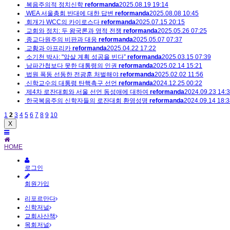
복음주의적 정치신학
reformanda
2025.08.19 19:14
WEA 서울총회 반대에 대한 답변
reformanda
2025.08.08 10:45
회개가 WCC의 카이로스다
reformanda
2025.07.15 20:15
교회와 정치: 두 왕국론과 영적 전쟁
reformanda
2025.05.26 07:25
종교다원주의 비판과 대응
reformanda
2025.05.07 07:37
교황과 아프리카
reformanda
2025.04.22 17:22
소기천 박사: "암살 계획 성공을 빈다”
reformanda
2025.03.15 07:39
남파간첩보다 못한 대통령의 인권
reformanda
2025.02.14 15:21
법원 폭동 선동한 전광훈 처벌해야
reformanda
2025.02.02 11:56
신학교수의 대통령 탄핵촉구 선언
reformanda
2024.12.25 00:22
제4차 로잔대회와 서울 선언 동성애에 대하여
reformanda
2024.09.23 14:
한국복음주의 신학자들의 로잔대회 환영성명
reformanda
2024.09.14 18:3
1
2
3
4
5
6
7
8
9
10
X
HOME
로그인
회원가입
리포르만다
신학저널
교회사산책
목회저널