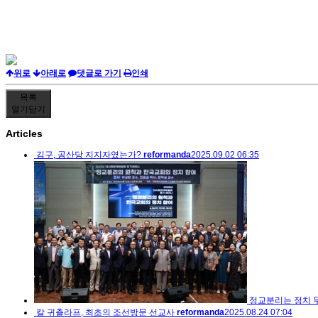
위로
아래로
댓글로 가기
인쇄
목록
열기
닫기
Articles
김구, 공산당 지지자였는가?
reformanda
2025.09.02 06:35
정교분리는 정치 
칼 귀츨라프, 최초의 조선방문 선교사
reformanda
2025.08.24 07:04