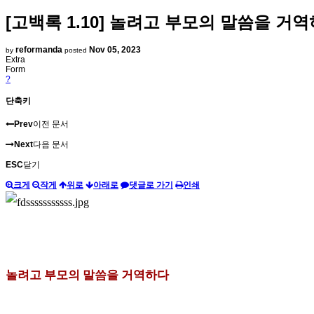
[고백록 1.10] 놀려고 부모의 말씀을 거
reformanda
Nov 05, 2023
by
posted
Extra
Form
?
단축키
Prev
이전 문서
Next
다음 문서
ESC
닫기
크게
작게
위로
아래로
댓글로 가기
인쇄
놀려고
부모의 말씀을 거역하다