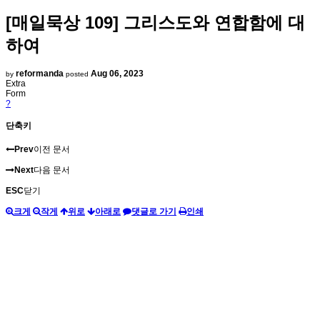
[매일묵상 109] 그리스도와 연합함에 대
하여
reformanda
Aug 06, 2023
by
posted
Extra
Form
?
단축키
Prev
이전 문서
Next
다음 문서
ESC
닫기
크게
작게
위로
아래로
댓글로 가기
인쇄