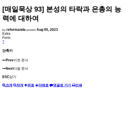
[매일묵상 93] 본성의 타락과 은총의 능
력에 대하여
reformanda
Aug 05, 2023
by
posted
Extra
Form
?
단축키
Prev
이전 문서
Next
다음 문서
ESC
닫기
크게
작게
위로
아래로
댓글로 가기
인쇄