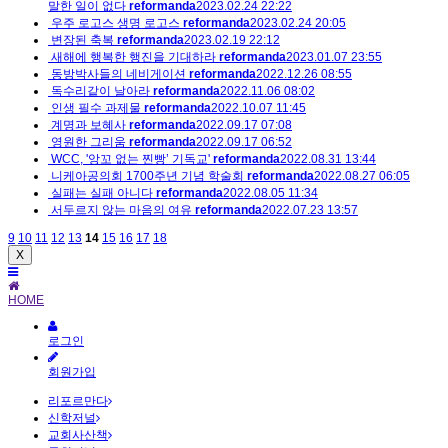
말한 일이 없다
reformanda
2023.02.24 22:22
우주 로고스 생명 로고스
reformanda
2023.02.24 20:05
변장된 축복
reformanda
2023.02.19 22:12
새해에 행복한 행진을 기대하라
reformanda
2023.01.07 23:55
동방박사들의 네비게이션
reformanda
2022.12.26 08:55
독수리같이 날아라
reformanda
2022.11.06 08:02
인생 필수 과제물
reformanda
2022.10.07 11:45
계명과 보혜사
reformanda
2022.09.17 07:08
영원한 그리움
reformanda
2022.09.17 06:52
WCC, '앙꼬 없는 찐빵’ 기독교'
reformanda
2022.08.31 13:44
니케아공의회 1700주년 기념 학술회
reformanda
2022.08.27 06:05
실패는 실패 아니다
reformanda
2022.08.05 11:34
서두르지 않는 마음의 여유
reformanda
2022.07.23 13:57
9
10
11
12
13
14
15
16
17
18
X
HOME
로그인
회원가입
리포르만다
신학저널
교회사산책